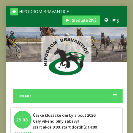
HIPODROM BRAVANTICE
Lang
Sledujte ŽIVĚ
MENU
České klusácké derby a pouť 2026!
29.08.
Celý víkend plný zábavy!
start akce 9:00, start dostihů: 14:00