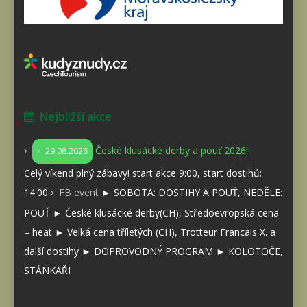
Nejbližší akce
České klusácké derby a pouť 2026!
29.08.2026
Celý víkend plný zábavy! start akce 9:00, start dostihů:
14:00
FB event
► SOBOTA: DOSTIHY A POUŤ, NEDĚLE:
POUŤ ► České klusácké derby(CH), Středoevropská cena
– heat ► Velká cena tříletých (CH), Trotteur Francais X. a
další dostihy ► DOPROVODNÝ PROGRAM ► KOLOTOČE,
STÁNKAŘI