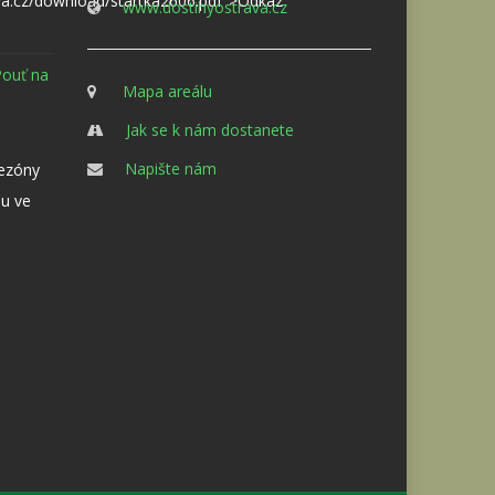
va.cz/download/startka2606.pdf">Odkaz
www.dostihyostrava.cz
Pouť na
Mapa areálu
Jak se k nám dostanete
Napište nám
sezóny
u ve