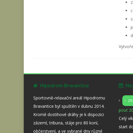
z
c
s
p
d
Vytvoře
Hipodrom Bravantice
Nejb
Sportovně-relaxační areál Hipodromu
29
Bravantice byl spuštěn v dubnu 2014.
pouť 20
Kromě dostihové dráhy je k dispozici
Celý ví
zázemí, tribuna, stáje pro 80 koní,
start d
občerstvení, a ve vybrané dny různé