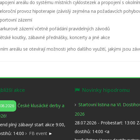
apojení areálu do systému místních cyklostezek a propojení s okolní
eloroční provoz hipoterapie (závislý zejména na požadavcích pohybov
portovní zázemí
arkurové zázemí včetně pořádání pravidelných závodů
ětské koutky, zábavné přednášky, koncerty a jiné akce
ním areálu se otevírají možnosti jeho dalšího využití, jakými jsou záv
ližší akce
Novinky hipodromu
Startovní listina na VI. Dostih
České klusácké derby a
.08.2026
2026
26!
28.07.2026 - Probestart: 13:00 
kend plný zábavy! start akce 9:00,
dostihů: 14:00 <a
ostihů: 14:00
FB event
►