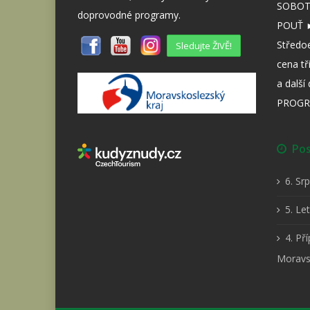
SOBOTA
doprovodné programy.
POUŤ ►
Středo
Sledujte ŽIVĚ!
cena tř
a dalš
PROGR
Posl
6. Sr
5. Le
4. Př
Moravs