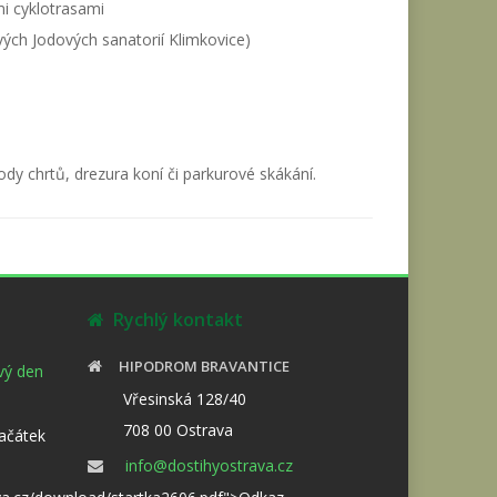
mi cyklotrasami
ých Jodových sanatorií Klimkovice)
ody chrtů, drezura koní či parkurové skákání.
Rychlý kontakt
HIPODROM BRAVANTICE
ový den
Vřesinská 128/40
708 00 Ostrava
Začátek
info@dostihyostrava.cz