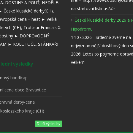
href="https://www.dostihyostra
: DOSTIHY A POUŤ, NEDĚLE:
na startovní listinu</a>
 České klusácké derby(CH),
evropská cena – heat ► Velká
České klusácké derby 2026 a 
íletých (CH), Trotteur Francais X.
Hipodromu!
í dostihy ► DOPROVODNÝ
14.07.2026 - Srdečně zveme na
AM ► KOLOTOČE, STÁNKAŘI
nejvýznamnější dostihový den 
2026! Letos to pojmeme opravd
velkém!
ední výsledky
pnový handicap
tní cena obce Bravantice
ípravná derby-cena
koslezského kraje (CH)
Další výsledky