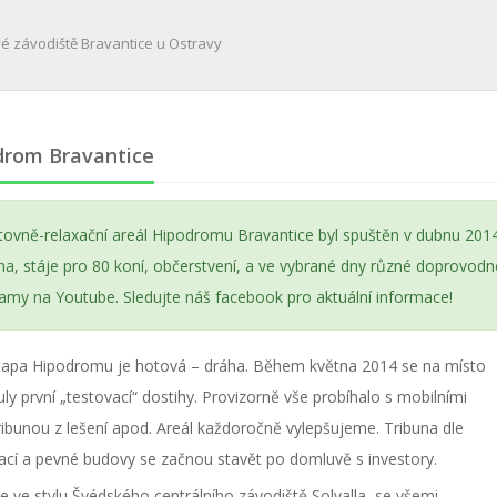
é závodiště Bravantice u Ostravy
drom Bravantice
tovně-relaxační areál Hipodromu Bravantice byl spuštěn v dubnu 2014
una, stáje pro 80 koní, občerstvení, a ve vybrané dny různé doprovo
amy na Youtube. Sledujte náš facebook pro aktuální informace!
etapa Hipodromu je hotová – dráha. Během května 2014 se na místo
ly první „testovací“ dostihy. Provizorně vše probíhalo s mobilními
ribunou z lešení apod. Areál každoročně vylepšujeme. Tribuna dle
zací a pevné budovy se začnou stavět po domluvě s investory.
e ve stylu Švédského centrálního závodiště Solvalla, se všemi