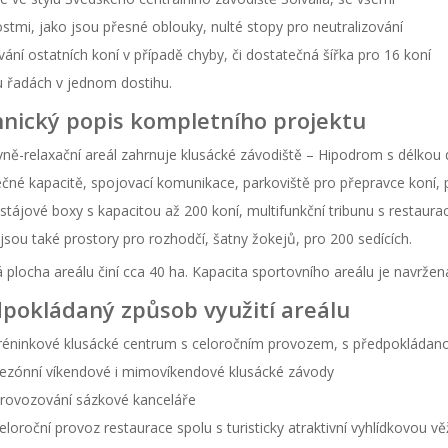
ostmi, jako jsou přesné oblouky, nulté stopy pro neutralizování
ní ostatních koní v případě chyby, či dostatečná šířka pro 16 koní
 řadách v jednom dostihu.
nický popis kompletního projektu
ně-relaxační areál zahrnuje klusácké závodiště – Hipodrom s délkou 
čné kapacitě, spojovací komunikace, parkoviště pro přepravce koní, p
 stájové boxy s kapacitou až 200 koní, multifunkční tribunu s restaurac
 jsou také prostory pro rozhodčí, šatny žokejů, pro 200 sedících.
 plocha areálu činí cca 40 ha. Kapacita sportovního areálu je navržen
pokládaný způsob využití areálu
réninkové klusácké centrum s celoročním provozem, s předpokládano
ezónní víkendové i mimovíkendové klusácké závody
rovozování sázkové kanceláře
eloroční provoz restaurace spolu s turisticky atraktivní vyhlídkovou 