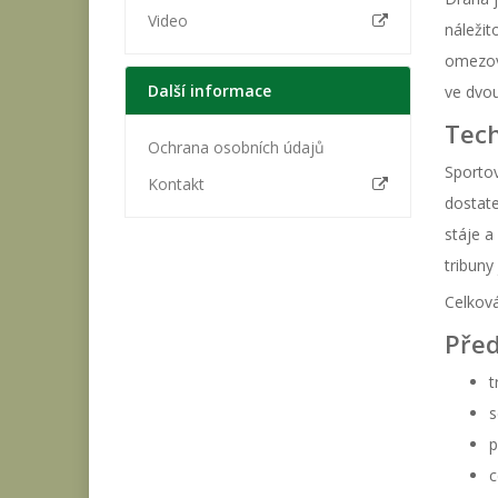
Video
náležit
omezová
Další informace
ve dvou
Tech
Ochrana osobních údajů
Sportov
Kontakt
dostate
stáje a
tribuny
Celková
Před
t
s
p
c