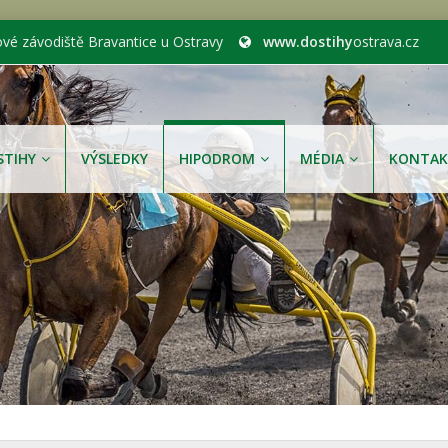
ové závodiště Bravantice u Ostravy
www.dostihy
ostrava.cz
STIHY
VÝSLEDKY
HIPODROM
MÉDIA
KONTAK