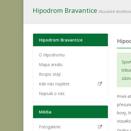
Hipodrom Bravantice
Klusácké dostihov
Hipodrom Bravantice
Hipo
O Hipodromu
Spor
Mapa areálu
trib
Rozpis stájí
zázn
Kde nás najdete
Napsali o nás
První 
přesunu
Média
boxy, t
vizuali
Fotogalerie
Dráha j