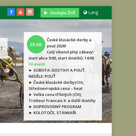
Lang
Sledujte ŽIVĚ
České klusácké derby a
29.08.
pouť 2026!
T
Celý víkend plný zábavy!
start akce 9:00, start dostihů: 14:00
FB event
► SOBOTA: DOSTIHY A POUŤ,
NEDĚLE: POUŤ
► České klusácké derby(CH),
Středoevropská cena – heat
► Velká cena tříletých (CH),
Trotteur Francais X. a další dostihy
► DOPROVODNÝ PROGRAM
► KOLOTOČE, STÁNKAŘI