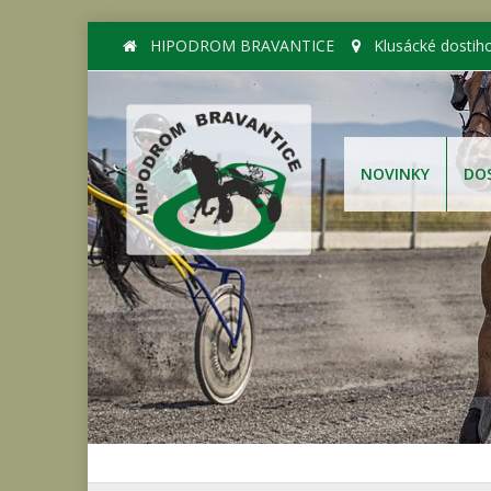
HIPODROM BRAVANTICE
Klusácké dostih
NOVINKY
DO