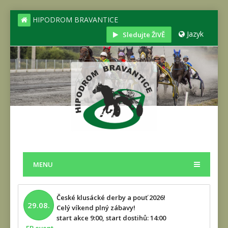
HIPODROM BRAVANTICE
Jazyk
Sledujte ŽIVĚ
MENU
České klusácké derby a pouť 2026!
29.08.
Celý víkend plný zábavy!
start akce 9:00, start dostihů: 14:00