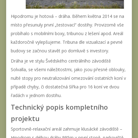
Hipodromu je hotová – dráha. Během května 2014 se na
místo přesunuly první „testovací“ dostihy. Provizorně vše
probíhalo s mobilními boxy, tribunou z lešení apod. Areál
každoročně vylepšujeme. Tribuna dle vizualizací a pevné
budovy se začnou stavět po domluvě s investory.
Dráha je ve stylu Švédského centrálního závodiště
Solvalla, se všemi náležitostmi, jako jsou přesné oblouky,
nulté stopy pro neutralizování omezování ostatních koní v
případě chyby, či dostatečná šířka pro 16 koní ve dvou
řadách v jednom dostihu.
Technický popis kompletního
projektu
Sportovně-relaxační areál zahrnuje klusácké závodiště –
Hipodrom s délkou dráhy 995m v první stopě, parkoviště