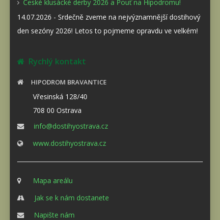
České klusácké derby 2026 a Pouť na Hipodromu!
14.07.2026 - Srdečně zveme na nejvýznamnější dostihový
den sezóny 2026! Letos to pojmeme opravdu ve velkém!
Rychlý kontakt
HIPODROM BRAVANTICE
Vřesinská 128/40
708 00 Ostrava
info@dostihyostrava.cz
www.dostihyostrava.cz
Mapa areálu
Jak se k nám dostanete
Napište nám