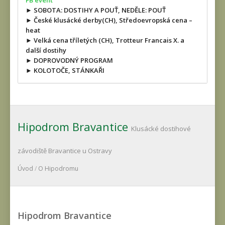
FB event
► SOBOTA: DOSTIHY A POUŤ, NEDĚLE: POUŤ
► České klusácké derby(CH), Středoevropská cena –
heat
► Velká cena tříletých (CH), Trotteur Francais X. a
další dostihy
► DOPROVODNÝ PROGRAM
► KOLOTOČE, STÁNKAŘI
Hipodrom Bravantice
Klusácké dostihové
závodiště Bravantice u Ostravy
Úvod
/
O Hipodromu
Hipodrom Bravantice