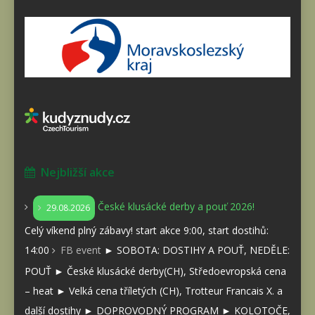
Nejbližší akce
České klusácké derby a pouť 2026!
29.08.2026
Celý víkend plný zábavy! start akce 9:00, start dostihů:
14:00
FB event
► SOBOTA: DOSTIHY A POUŤ, NEDĚLE:
POUŤ ► České klusácké derby(CH), Středoevropská cena
– heat ► Velká cena tříletých (CH), Trotteur Francais X. a
další dostihy ► DOPROVODNÝ PROGRAM ► KOLOTOČE,