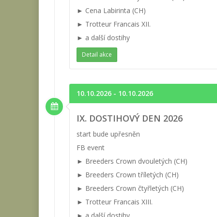
► Cena Labirinta (CH)
► Trotteur Francais XII.
► a další dostihy
Detail akce
10.10.2026 - 10.10.2026
IX. DOSTIHOVÝ DEN 2026
start bude upřesněn
FB event
► Breeders Crown dvouletých (CH)
► Breeders Crown tříletých (CH)
► Breeders Crown čtyřletých (CH)
► Trotteur Francais XIII.
► a další dostihy