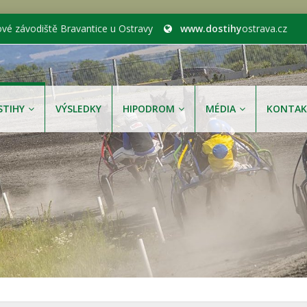
ové závodiště Bravantice u Ostravy
www.dostihy
ostrava.cz
STIHY
VÝSLEDKY
HIPODROM
MÉDIA
KONTAK