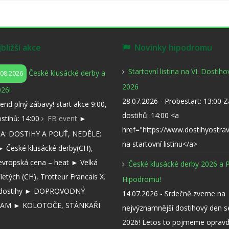
ližší akce
Novinky hipodromu
Startovní listina na VI. Dostih
České klusácké derby a
.08.2026
2026
26!
28.07.2026 - Probestart: 13:00 
kend plný zábavy! start akce 9:00,
dostihů: 14:00 <a
ostihů: 14:00
FB event
►
href="https://www.dostihyostra
: DOSTIHY A POUŤ, NEDĚLE:
na startovní listinu</a>
 České klusácké derby(CH),
evropská cena – heat ► Velká
České klusácké derby 2026 a 
íletých (CH), Trotteur Francais X.
Hipodromu!
í dostihy ► DOPROVODNÝ
14.07.2026 - Srdečně zveme na
AM ► KOLOTOČE, STÁNKAŘI
nejvýznamnější dostihový den 
2026! Letos to pojmeme opravd