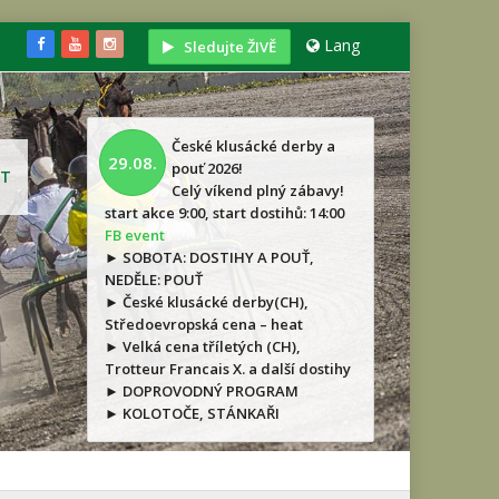
Lang
Sledujte ŽIVĚ
České klusácké derby a
29.08.
pouť 2026!
T
Celý víkend plný zábavy!
start akce 9:00, start dostihů: 14:00
FB event
► SOBOTA: DOSTIHY A POUŤ,
NEDĚLE: POUŤ
► České klusácké derby(CH),
Středoevropská cena – heat
► Velká cena tříletých (CH),
Trotteur Francais X. a další dostihy
► DOPROVODNÝ PROGRAM
► KOLOTOČE, STÁNKAŘI