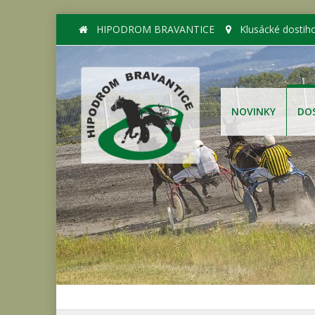
HIPODROM BRAVANTICE
Klusácké dostih
NOVINKY
DO