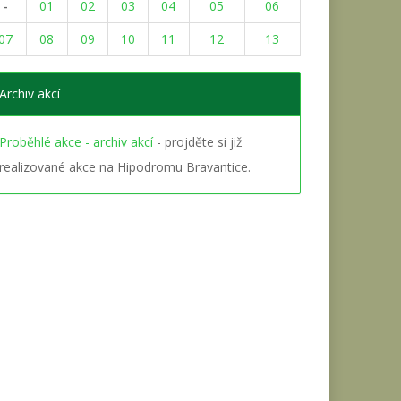
-
01
02
03
04
05
06
07
08
09
10
11
12
13
Archiv akcí
Proběhlé akce - archiv akcí
- projděte si již
realizované akce na Hipodromu Bravantice.