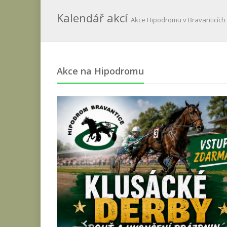
Kalendář akcí
Akce Hipodromu v Bravanticích
Akce na Hipodromu