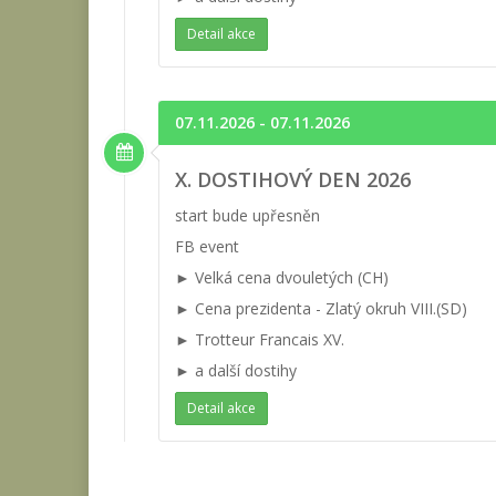
Detail akce
07.11.2026 - 07.11.2026
X. DOSTIHOVÝ DEN 2026
start bude upřesněn
FB event
► Velká cena dvouletých (CH)
► Cena prezidenta - Zlatý okruh VIII.(SD)
► Trotteur Francais XV.
► a další dostihy
Detail akce