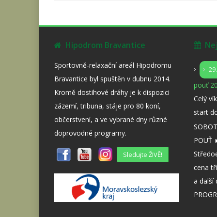
Hipodrom Bravantice
Nejb
Sportovně-relaxační areál Hipodromu
29
Bravantice byl spuštěn v dubnu 2014.
pouť 20
Kromě dostihové dráhy je k dispozici
Celý ví
zázemí, tribuna, stáje pro 80 koní,
start d
občerstvení, a ve vybrané dny různé
SOBOTA
doprovodné programy.
POUŤ ►
Středo
Sledujte ŽIVĚ!
cena tř
a dalš
PROGR