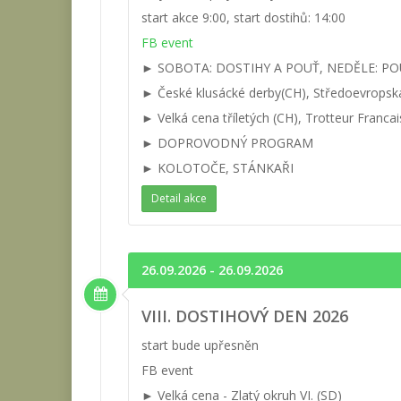
start akce 9:00, start dostihů: 14:00
FB event
► SOBOTA: DOSTIHY A POUŤ, NEDĚLE: PO
► České klusácké derby(CH), Středoevropsk
► Velká cena tříletých (CH), Trotteur Francais
► DOPROVODNÝ PROGRAM
► KOLOTOČE, STÁNKAŘI
Detail akce
26.09.2026 - 26.09.2026
VIII. DOSTIHOVÝ DEN 2026
start bude upřesněn
FB event
► Velká cena - Zlatý okruh VI. (SD)