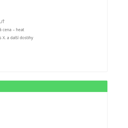
UŤ
á cena – heat
 X. a další dostihy