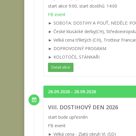
start akce 9:00, start dostihů: 14:00
FB event
► SOBOTA: DOSTIHY A POUŤ, NEDĚLE: PO
► České klusácké derby(CH), Středoevropsk
► Velká cena tříletých (CH), Trotteur Francais
► DOPROVODNÝ PROGRAM
► KOLOTOČE, STÁNKAŘI
Detail akce
26.09.2026 - 26.09.2026
VIII. DOSTIHOVÝ DEN 2026
start bude upřesněn
FB event
► Velká cena - Zlatý okruh VI. (SD)