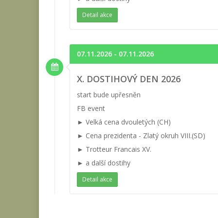
Detail akce
07.11.2026 - 07.11.2026
X. DOSTIHOVÝ DEN 2026
start bude upřesněn
FB event
► Velká cena dvouletých (CH)
► Cena prezidenta - Zlatý okruh VIII.(SD)
► Trotteur Francais XV.
► a další dostihy
Detail akce