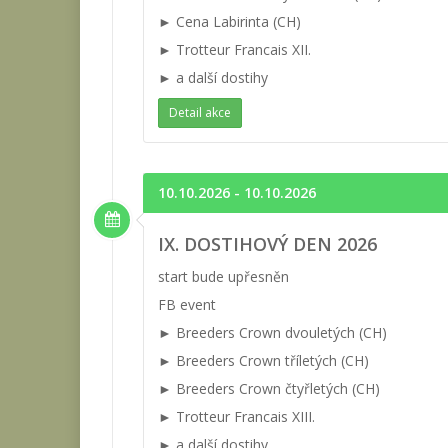
► Cena Labirinta (CH)
► Trotteur Francais XII.
► a další dostihy
Detail akce
10.10.2026 - 10.10.2026
IX. DOSTIHOVÝ DEN 2026
start bude upřesněn
FB event
► Breeders Crown dvouletých (CH)
► Breeders Crown tříletých (CH)
► Breeders Crown čtyřletých (CH)
► Trotteur Francais XIII.
► a další dostihy