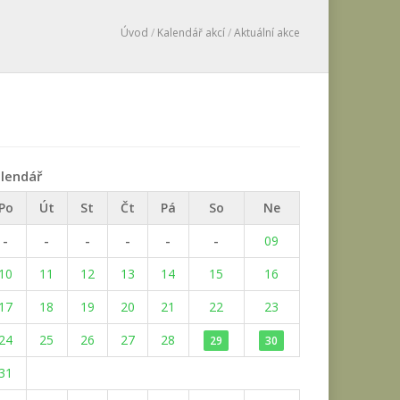
Úvod
/
Kalendář akcí
/
Aktuální akce
lendář
Po
Út
St
Čt
Pá
So
Ne
-
-
-
-
-
-
09
10
11
12
13
14
15
16
17
18
19
20
21
22
23
24
25
26
27
28
29
30
31