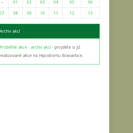
-
01
02
03
04
05
06
07
08
09
10
11
12
13
Archiv akcí
Proběhlé akce - archiv akcí
- projděte si již
realizované akce na Hipodromu Bravantice.