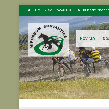
HIPODROM BRAVANTICE
Klusácké dostih
NOVINKY
DO