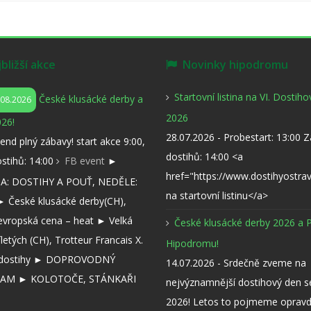
ližší akce
Novinky hipodromu
Startovní listina na VI. Dostih
České klusácké derby a
.08.2026
2026
26!
28.07.2026 - Probestart: 13:00 
kend plný zábavy! start akce 9:00,
dostihů: 14:00 <a
ostihů: 14:00
FB event
►
href="https://www.dostihyostra
: DOSTIHY A POUŤ, NEDĚLE:
na startovní listinu</a>
 České klusácké derby(CH),
evropská cena – heat ► Velká
České klusácké derby 2026 a 
íletých (CH), Trotteur Francais X.
Hipodromu!
í dostihy ► DOPROVODNÝ
14.07.2026 - Srdečně zveme na
AM ► KOLOTOČE, STÁNKAŘI
nejvýznamnější dostihový den 
2026! Letos to pojmeme opravd