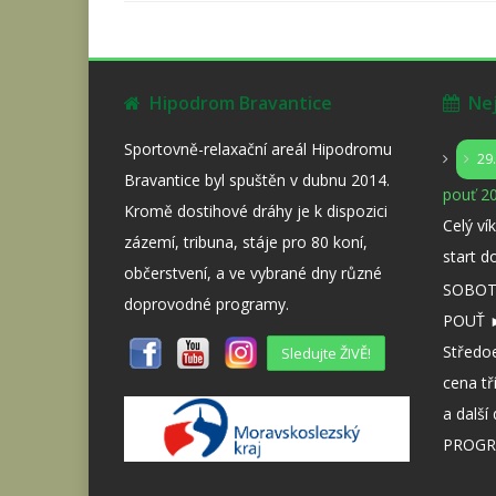
Hipodrom Bravantice
Nejb
Sportovně-relaxační areál Hipodromu
29
Bravantice byl spuštěn v dubnu 2014.
pouť 20
Kromě dostihové dráhy je k dispozici
Celý ví
zázemí, tribuna, stáje pro 80 koní,
start d
občerstvení, a ve vybrané dny různé
SOBOTA
doprovodné programy.
POUŤ ►
Středo
Sledujte ŽIVĚ!
cena tř
a dalš
PROGR