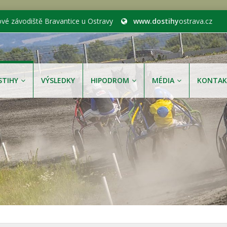
ové závodiště Bravantice u Ostravy
www.dostihy
ostrava.cz
STIHY
VÝSLEDKY
HIPODROM
MÉDIA
KONTAK