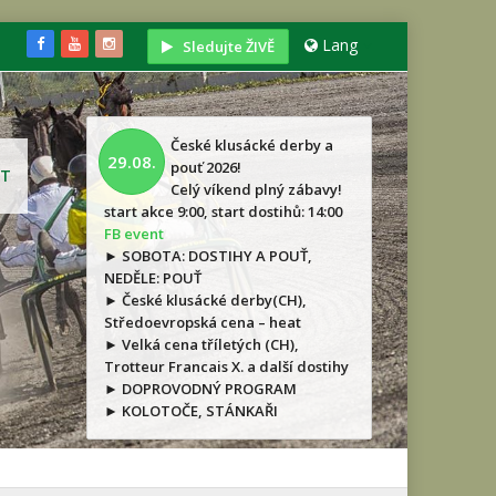
Lang
Sledujte ŽIVĚ
České klusácké derby a
29.08.
pouť 2026!
T
Celý víkend plný zábavy!
start akce 9:00, start dostihů: 14:00
FB event
► SOBOTA: DOSTIHY A POUŤ,
NEDĚLE: POUŤ
► České klusácké derby(CH),
Středoevropská cena – heat
► Velká cena tříletých (CH),
Trotteur Francais X. a další dostihy
► DOPROVODNÝ PROGRAM
► KOLOTOČE, STÁNKAŘI