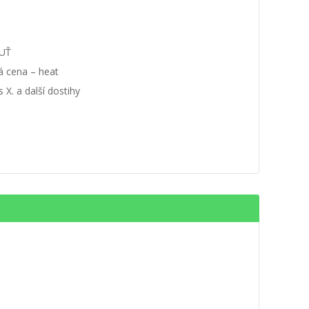
UŤ
á cena – heat
 X. a další dostihy