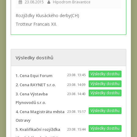
23.08.2015
Hipodrom Bravantice
Rozjížďky Klusáckého derby(CH)
Trotteur Francais XII.
Výsledky dostihů
Výsledky dostihu
23.08. 13:45
1. Cena Equi Forum
Výsledky dostihu
2. Cena RAYNET s.r.o.
23.08. 14:09
Výsledky dostihu
3. Cena Výstavba
23.08. 14:40
Plynovodů s.r.o.
Výsledky dostihu
4. Cena Magistrátu města
23.08. 15:17
Ostravy
Výsledky dostihu
5. Kvalifikační rozjížďka
23.08. 15:44