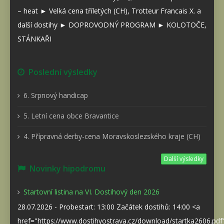
– heat ► Velká cena tříletých (CH), Trotteur Francais X. a
další dostihy ► DOPROVODNÝ PROGRAM ► KOLOTOČE,
STÁNKAŘI
Poslední výsledky
6. Srpnový handicap
5. Letní cena obce Bravantice
4. Přípravná derby-cena Moravskoslezského kraje (CH)
Další výsledky
Novinky hipodromu
Startovní listina na VI. Dostihový den 2026
28.07.2026 - Probestart: 13:00 Začátek dostihů: 14:00 <a
href="https://www.dostihyostrava.cz/download/startka2606.pd