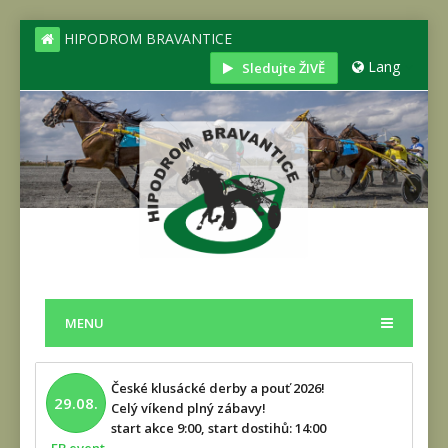
HIPODROM BRAVANTICE
Lang
Sledujte ŽIVĚ
MENU
České klusácké derby a pouť 2026!
29.08.
Celý víkend plný zábavy!
start akce 9:00, start dostihů: 14:00