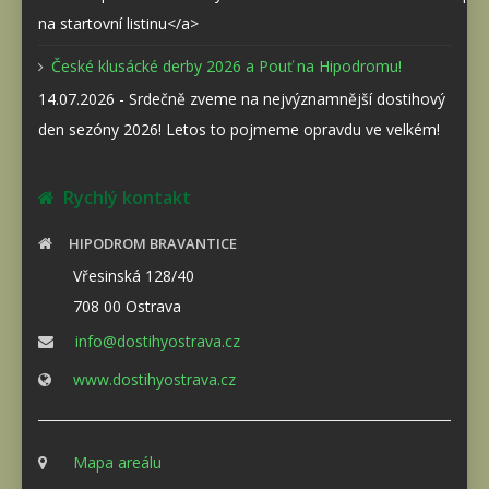
na startovní listinu</a>
České klusácké derby 2026 a Pouť na Hipodromu!
14.07.2026 - Srdečně zveme na nejvýznamnější dostihový
den sezóny 2026! Letos to pojmeme opravdu ve velkém!
Rychlý kontakt
HIPODROM BRAVANTICE
Vřesinská 128/40
708 00 Ostrava
info@dostihyostrava.cz
www.dostihyostrava.cz
Mapa areálu