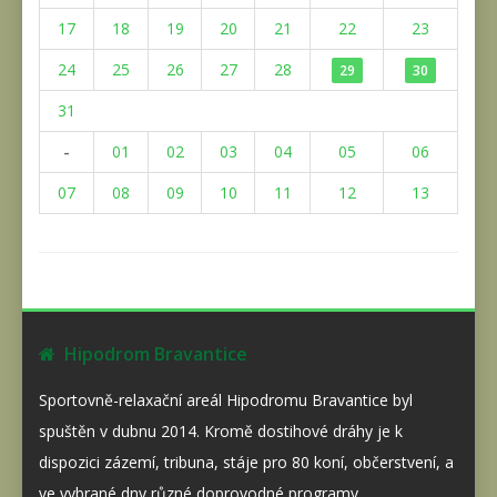
17
18
19
20
21
22
23
24
25
26
27
28
29
30
31
-
01
02
03
04
05
06
07
08
09
10
11
12
13
Hipodrom Bravantice
Sportovně-relaxační areál Hipodromu Bravantice byl
spuštěn v dubnu 2014. Kromě dostihové dráhy je k
dispozici zázemí, tribuna, stáje pro 80 koní, občerstvení, a
ve vybrané dny různé doprovodné programy.