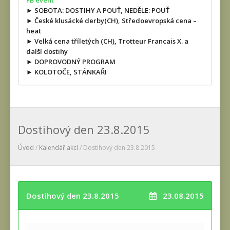
FB event
► SOBOTA: DOSTIHY A POUŤ, NEDĚLE: POUŤ
► České klusácké derby(CH), Středoevropská cena –
heat
► Velká cena tříletých (CH), Trotteur Francais X. a
další dostihy
► DOPROVODNÝ PROGRAM
► KOLOTOČE, STÁNKAŘI
Dostihový den 23.8.2015
Úvod
/
Kalendář akcí
/ Dostihový den 23.8.2015
Dostihový den 23.8.2015
23.08.2015