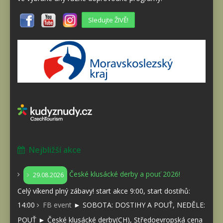
Sledujte ŽIVĚ!
Nejbližší akce
České klusácké derby a pouť 2026!
29.08.2026
Celý víkend plný zábavy! start akce 9:00, start dostihů:
14:00
FB event
► SOBOTA: DOSTIHY A POUŤ, NEDĚLE:
POUŤ ► České klusácké derby(CH), Středoevropská cena