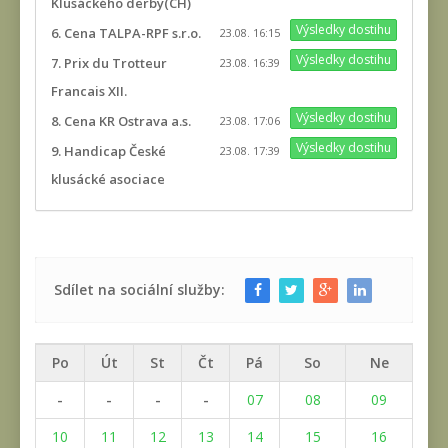
Klusáckého derby(CH)
Výsledky dostihu
6. Cena TALPA-RPF s.r.o.
23.08. 16:15
Výsledky dostihu
7. Prix du Trotteur
23.08. 16:39
Francais XII.
Výsledky dostihu
8. Cena KR Ostrava a.s.
23.08. 17:06
Výsledky dostihu
9. Handicap České
23.08. 17:39
klusácké asociace
Sdílet na sociální služby:
Po
Út
St
Čt
Pá
So
Ne
-
-
-
-
07
08
09
10
11
12
13
14
15
16