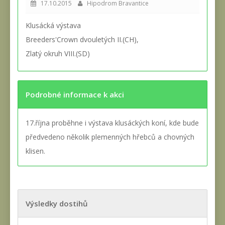
17.10.2015
Hipodrom Bravantice
Klusácká výstava
Breeders'Crown dvouletých II.(CH),
Zlatý okruh VIII.(SD)
Podrobné informace k akci
17.října proběhne i výstava klusáckých koní, kde bude
předvedeno několik plemenných hřebců a chovných
klisen.
Výsledky dostihů