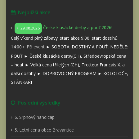
Nejbližší akce
České klusácké derby a pouť 2026!
29.08.2026
Celý víkend plný zábavy! start akce 9:00, start dostihů:
14:00
FB event
► SOBOTA: DOSTIHY A POUŤ, NEDĚLE:
POUŤ ► České klusácké derby(CH), Středoevropská cena
– heat ► Velká cena tříletých (CH), Trotteur Francais X. a
další dostihy ► DOPROVODNÝ PROGRAM ► KOLOTOČE,
STÁNKAŘI
Poslední výsledky
6. Srpnový handicap
5. Letní cena obce Bravantice