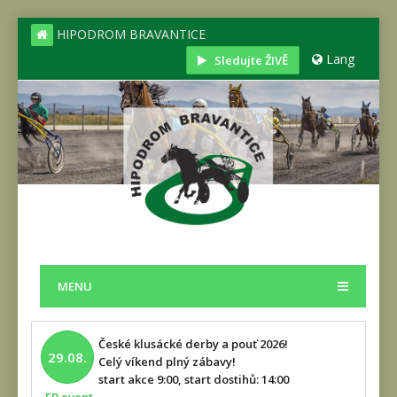
HIPODROM BRAVANTICE
Lang
Sledujte ŽIVĚ
MENU
České klusácké derby a pouť 2026!
29.08.
Celý víkend plný zábavy!
start akce 9:00, start dostihů: 14:00