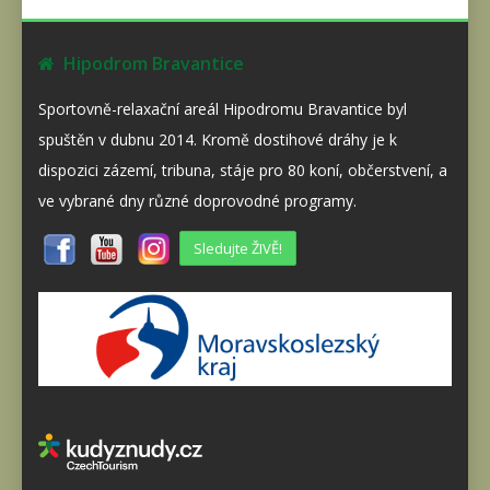
Hipodrom Bravantice
Sportovně-relaxační areál Hipodromu Bravantice byl
spuštěn v dubnu 2014. Kromě dostihové dráhy je k
dispozici zázemí, tribuna, stáje pro 80 koní, občerstvení, a
ve vybrané dny různé doprovodné programy.
Sledujte ŽIVĚ!