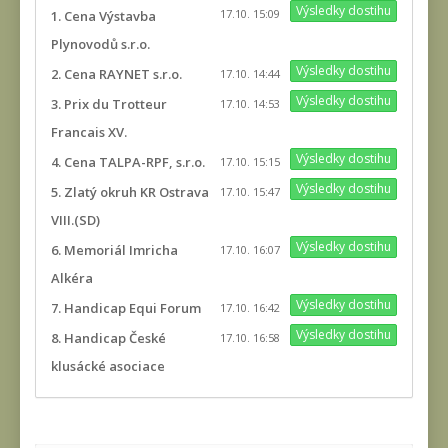
Výsledky dostihu
17.10. 15:09
1. Cena Výstavba
Plynovodů s.r.o.
Výsledky dostihu
2. Cena RAYNET s.r.o.
17.10. 14:44
Výsledky dostihu
3. Prix du Trotteur
17.10. 14:53
Francais XV.
Výsledky dostihu
4. Cena TALPA-RPF, s.r.o.
17.10. 15:15
Výsledky dostihu
5. Zlatý okruh KR Ostrava
17.10. 15:47
VIII.(SD)
Výsledky dostihu
6. Memoriál Imricha
17.10. 16:07
Alkéra
Výsledky dostihu
7. Handicap Equi Forum
17.10. 16:42
Výsledky dostihu
8. Handicap České
17.10. 16:58
klusácké asociace