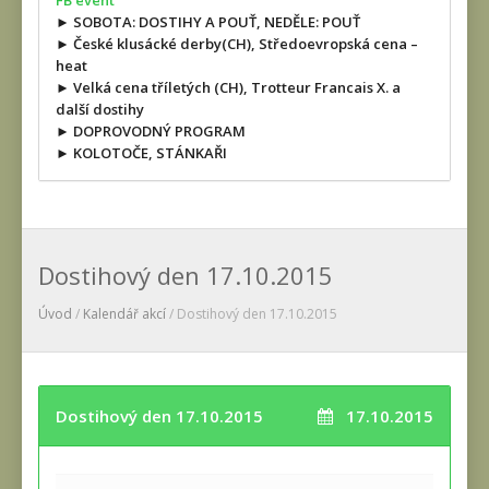
FB event
► SOBOTA: DOSTIHY A POUŤ, NEDĚLE: POUŤ
► České klusácké derby(CH), Středoevropská cena –
heat
► Velká cena tříletých (CH), Trotteur Francais X. a
další dostihy
► DOPROVODNÝ PROGRAM
► KOLOTOČE, STÁNKAŘI
Dostihový den 17.10.2015
Úvod
/
Kalendář akcí
/ Dostihový den 17.10.2015
Dostihový den 17.10.2015
17.10.2015