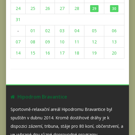
24
25
26
27
28
29
30
31
-
01
02
03
04
05
06
07
08
09
10
11
12
13
14
15
16
17
18
19
20
Hipodrom Bravantice
Sportovně-relaxační areál Hipodromu Bravantice byl
spuštěn v dubnu 2014. Kromě dostihové dráhy je k
dispozici zázemí, tribuna, stáje pro 80 koní, občerstvení, a
ve vybrané dny různé doprovodné programy.