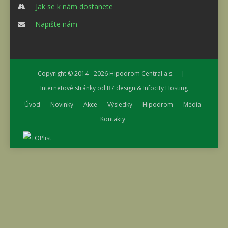
Jak se k nám dostanete
Napište nám
Copyright © 2014 - 2026
Hipodrom Central a.s.
|
Internetové stránky od
B7 design
&
Infocity Hosting
Úvod
Novinky
Akce
Výsledky
Hipodrom
Média
Kontakty