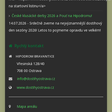
na startovní listinu</a>
České klusácké derby 2026 a Pouť na Hipodromu!
14.07.2026 - Srdečně zveme na nejvýznamnější dostihový
den sezóny 2026! Letos to pojmeme opravdu ve velkém!
Rychlý kontakt
HIPODROM BRAVANTICE
Vřesinská 128/40
708 00 Ostrava
info@dostihyostrava.cz
www.dostihyostrava.cz
Mapa areálu