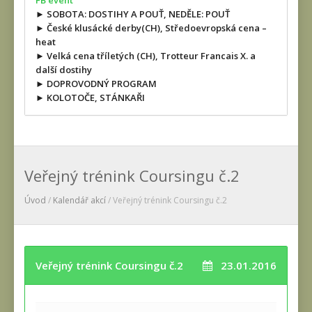
FB event
► SOBOTA: DOSTIHY A POUŤ, NEDĚLE: POUŤ
► České klusácké derby(CH), Středoevropská cena –
heat
► Velká cena tříletých (CH), Trotteur Francais X. a
další dostihy
► DOPROVODNÝ PROGRAM
► KOLOTOČE, STÁNKAŘI
Veřejný trénink Coursingu č.2
Úvod
/
Kalendář akcí
/ Veřejný trénink Coursingu č.2
Veřejný trénink Coursingu č.2
23.01.2016