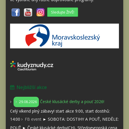
Sledujte ŽIVĚ!
Nejbližší akce
České klusácké derby a pouť 2026!
29.08.2026
Celý víkend plný zábavy! start akce 9:00, start dostihů:
14:00
FB event
► SOBOTA: DOSTIHY A POUŤ, NEDĚLE:
POUŤ ► České klusácké derby(CH), Středoevropská cena