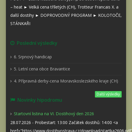
– heat ► Velká cena tříletých (CH), Trotteur Francais X. a
další dostihy ► DOPROVODNÝ PROGRAM ► KOLOTOČE,
STÁNKAŘI
Poslední výsledky
6. Srpnový handicap
5. Letní cena obce Bravantice
4. Přípravná derby-cena Moravskoslezského kraje (CH)
Další výsledky
Novinky hipodromu
Startovní listina na VI. Dostihový den 2026
28.07.2026 - Probestart: 13:00 Začátek dostihů: 14:00 <a
href="https://www.dostihyostrava.cz/download/startka2606.pd