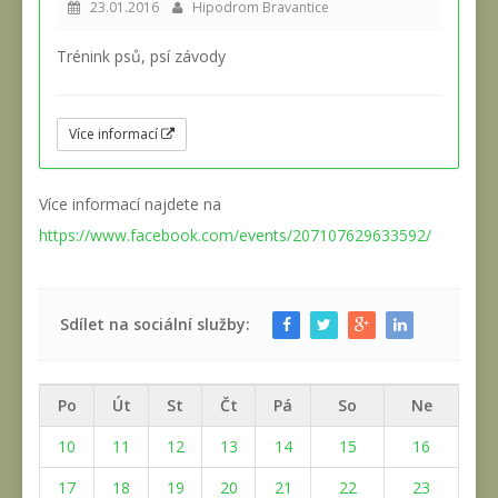
23.01.2016
Hipodrom Bravantice
Trénink psů, psí závody
Více informací
Více informací najdete na
https://www.facebook.com/events/207107629633592/
Sdílet na sociální služby:
Po
Út
St
Čt
Pá
So
Ne
10
11
12
13
14
15
16
17
18
19
20
21
22
23