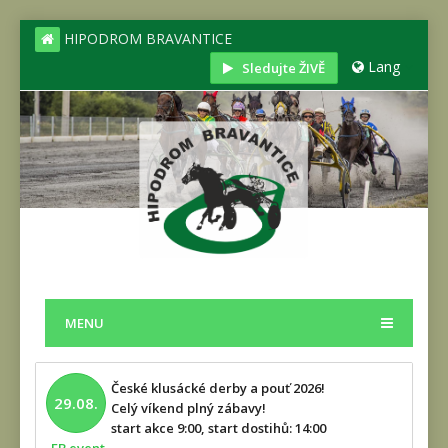
HIPODROM BRAVANTICE
Lang
Sledujte ŽIVĚ
MENU
České klusácké derby a pouť 2026!
29.08.
Celý víkend plný zábavy!
start akce 9:00, start dostihů: 14:00