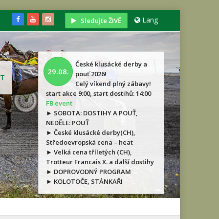
Lang
Sledujte ŽIVĚ
České klusácké derby a
29.08.
pouť 2026!
T
Celý víkend plný zábavy!
start akce 9:00, start dostihů: 14:00
FB event
► SOBOTA: DOSTIHY A POUŤ,
NEDĚLE: POUŤ
► České klusácké derby(CH),
Středoevropská cena – heat
► Velká cena tříletých (CH),
Trotteur Francais X. a další dostihy
► DOPROVODNÝ PROGRAM
► KOLOTOČE, STÁNKAŘI