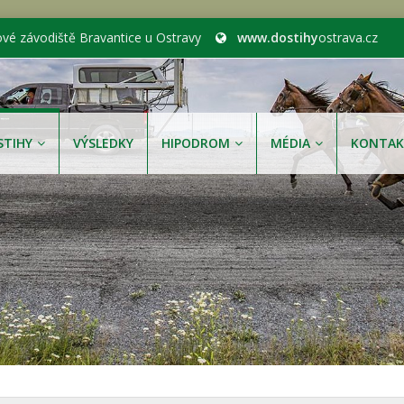
ové závodiště Bravantice u Ostravy
www.dostihy
ostrava.cz
STIHY
VÝSLEDKY
HIPODROM
MÉDIA
KONTAK