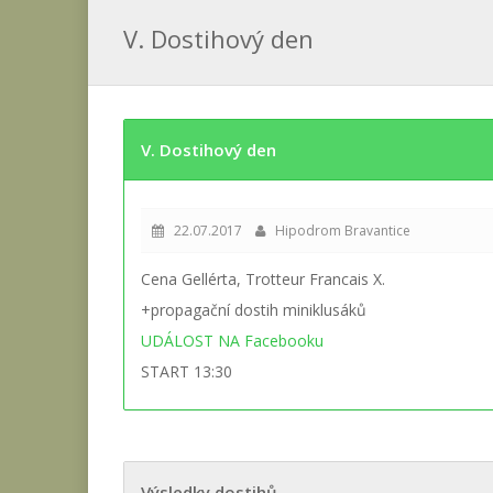
V. Dostihový den
V. Dostihový den
22.07.2017
Hipodrom Bravantice
Cena Gellérta, Trotteur Francais X.
+propagační dostih miniklusáků
UDÁLOST NA Facebooku
START 13:30
Výsledky dostihů