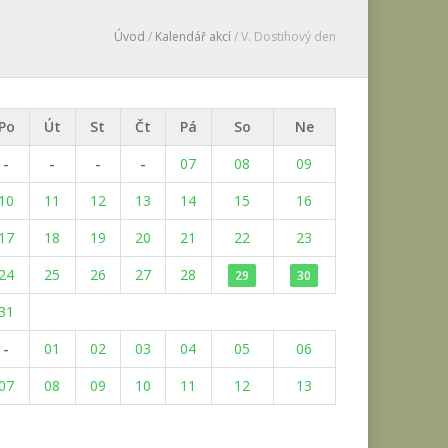
Úvod
/
Kalendář akcí
/ V. Dostihový den
Po
Út
St
Čt
Pá
So
Ne
-
-
-
-
07
08
09
10
11
12
13
14
15
16
17
18
19
20
21
22
23
24
25
26
27
28
29
30
31
-
01
02
03
04
05
06
07
08
09
10
11
12
13