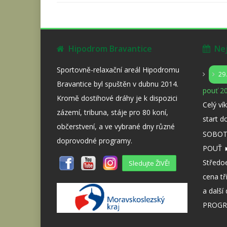
Hipodrom Bravantice
Nejb
Sportovně-relaxační areál Hipodromu
29
Bravantice byl spuštěn v dubnu 2014.
pouť 20
Kromě dostihové dráhy je k dispozici
Celý ví
zázemí, tribuna, stáje pro 80 koní,
start d
občerstvení, a ve vybrané dny různé
SOBOTA
doprovodné programy.
POUŤ ►
Středo
Sledujte ŽIVĚ!
cena tř
a dalš
PROGR