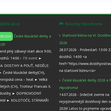
ližší akce
Novinky hipodromu
Startovní listina na VI. Dostih
České klusácké derby a
.08.2026
2026
26!
28.07.2026 - Probestart: 13:00 
kend plný zábavy! start akce 9:00,
dostihů: 14:00 <a
ostihů: 14:00
FB event
►
href="https://www.dostihyostra
: DOSTIHY A POUŤ, NEDĚLE:
na startovní listinu</a>
 České klusácké derby(CH),
evropská cena – heat ► Velká
České klusácké derby 2026 a 
íletých (CH), Trotteur Francais X.
Hipodromu!
í dostihy ► DOPROVODNÝ
14.07.2026 - Srdečně zveme na
AM ► KOLOTOČE, STÁNKAŘI
nejvýznamnější dostihový den 
2026! Letos to pojmeme opravd