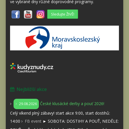
ve vybrané dny různé doprovodné programy.
Sledujte ŽIVĚ!
Nejbližší akce
České klusácké derby a pouť 2026!
29.08.2026
Celý víkend plný zábavy! start akce 9:00, start dostihů:
14:00
FB event
► SOBOTA: DOSTIHY A POUŤ, NEDĚLE: