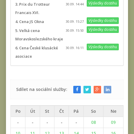
Výsledky dostihu
3. Prix du Trotteur
30.09. 14:44
Francais XVI.
Výsledky dostihu
4. Cena JS Okna
30.09. 15:27
Výsledky dostihu
5. Velká cena
30.09. 15:50
Moravskoslezského kraje
Výsledky dostihu
6. Cena České klusácké
30.09. 16:11
asociace
Sdílet na sociální služby:
Po
Út
St
Čt
Pá
So
Ne
-
-
-
-
-
08
09
10
11
12
13
14
15
16