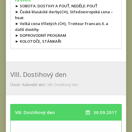
FB event
► SOBOTA: DOSTIHY A POUŤ, NEDĚLE: POUŤ
► České klusácké derby(CH), Středoevropská cena –
heat
► Velká cena tříletých (CH), Trotteur Francais X. a
další dostihy
► DOPROVODNÝ PROGRAM
► KOLOTOČE, STÁNKAŘI
VIII. Dostihový den
Úvod
/
Kalendář akcí
/ VIII. Dostihový den
VIII. Dostihový den
30.09.2017