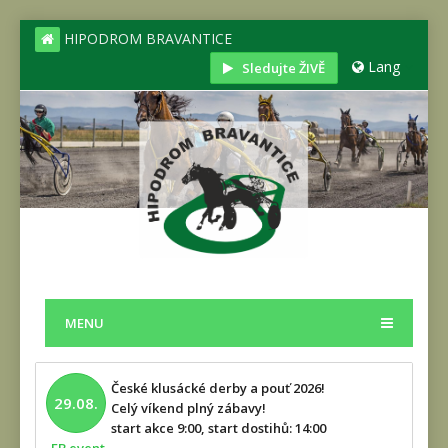
HIPODROM BRAVANTICE
Lang
Sledujte ŽIVĚ
MENU
České klusácké derby a pouť 2026!
29.08.
Celý víkend plný zábavy!
start akce 9:00, start dostihů: 14:00