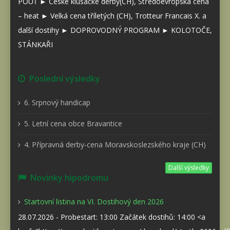
POUŤ ► České klusácké derby(CH), Středoevropská cena
– heat ► Velká cena tříletých (CH), Trotteur Francais X. a
další dostihy ► DOPROVODNÝ PROGRAM ► KOLOTOČE,
STÁNKAŘI
Poslední výsledky
6. Srpnový handicap
5. Letní cena obce Bravantice
4. Přípravná derby-cena Moravskoslezského kraje (CH)
Další výsledky
Novinky hipodromu
Startovní listina na VI. Dostihový den 2026
28.07.2026 - Probestart: 13:00 Začátek dostihů: 14:00 <a