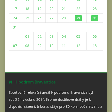
17
18
19
20
21
22
23
24
25
26
27
28
29
30
31
-
01
02
03
04
05
06
07
08
09
10
11
12
13
Hipodrom Bravantice
Sportovně-relaxační areál Hipodromu Bravantice byl
spuštěn v dubnu 2014. Kromě dostihové dráhy je k
dispozici zázemí, tribuna, stáje pro 80 koní, občerstvení, a