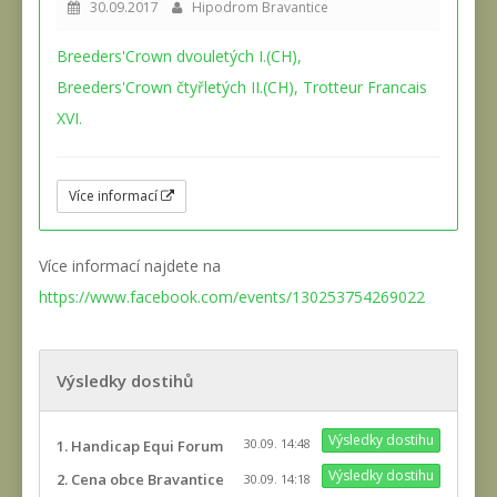
30.09.2017
Hipodrom Bravantice
Breeders'Crown dvouletých I.(CH),
Breeders'Crown čtyřletých II.(CH), Trotteur Francais
XVI.
Více informací
Více informací najdete na
https://www.facebook.com/events/130253754269022
Výsledky dostihů
Výsledky dostihu
30.09. 14:48
1. Handicap Equi Forum
Výsledky dostihu
2. Cena obce Bravantice
30.09. 14:18