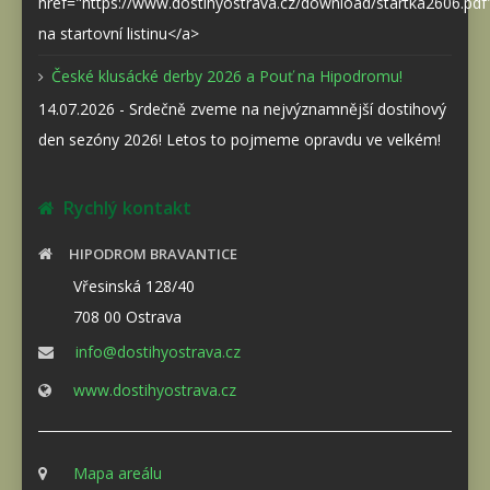
href="https://www.dostihyostrava.cz/download/startka2606.pd
na startovní listinu</a>
České klusácké derby 2026 a Pouť na Hipodromu!
14.07.2026 - Srdečně zveme na nejvýznamnější dostihový
den sezóny 2026! Letos to pojmeme opravdu ve velkém!
Rychlý kontakt
HIPODROM BRAVANTICE
Vřesinská 128/40
708 00 Ostrava
info@dostihyostrava.cz
www.dostihyostrava.cz
Mapa areálu