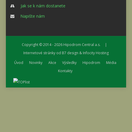
Jak se k nám dostanete
Napište nám
Copyright © 2014 - 2026
Hipodrom Central a.s.
|
Internetové stránky od
B7 design
&
Infocity Hosting
Úvod
Novinky
Akce
Výsledky
Hipodrom
Média
Kontakty