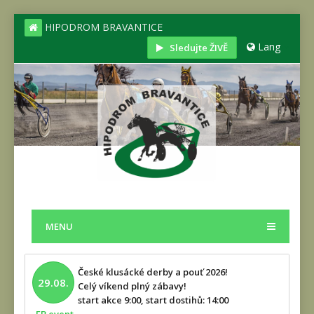
HIPODROM BRAVANTICE
Lang
Sledujte ŽIVĚ
MENU
České klusácké derby a pouť 2026!
29.08.
Celý víkend plný zábavy!
start akce 9:00, start dostihů: 14:00