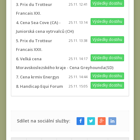
Výsledky dostihu
3. Prix du Trotteur
25.11. 12:41
Francais XXI.
Výsledky dostihu
4. Cena Sea Cove (CA) -
25.11. 13:14
Juniorská cena vytrvalců (CH)
Výsledky dostihu
5. Prix du Trotteur
25.11. 13:38
Francais XXII.
Výsledky dostihu
6. Velká cena
25.11. 14:17
Moravskoslezského kraje - Cena Greyhounda(SD)
Výsledky dostihu
7. Cena krmiv Energys
25.11. 14:44
Výsledky dostihu
8. Handicap Equi Forum
25.11. 15:05
Sdílet na sociální služby: