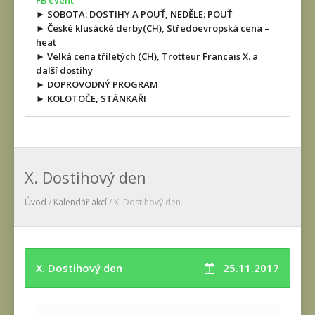
FB event
► SOBOTA: DOSTIHY A POUŤ, NEDĚLE: POUŤ
► České klusácké derby(CH), Středoevropská cena –
heat
► Velká cena tříletých (CH), Trotteur Francais X. a
další dostihy
► DOPROVODNÝ PROGRAM
► KOLOTOČE, STÁNKAŘI
X. Dostihový den
Úvod
/
Kalendář akcí
/ X. Dostihový den
X. Dostihový den
25.11.2017