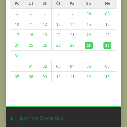
Po
Út
St
Čt
Pá
So
Ne
-
-
-
-
-
08
09
10
11
12
13
14
15
16
17
18
19
20
21
22
23
24
25
26
27
28
29
30
31
-
01
02
03
04
05
06
07
08
09
10
11
12
13
Hipodrom Bravantice