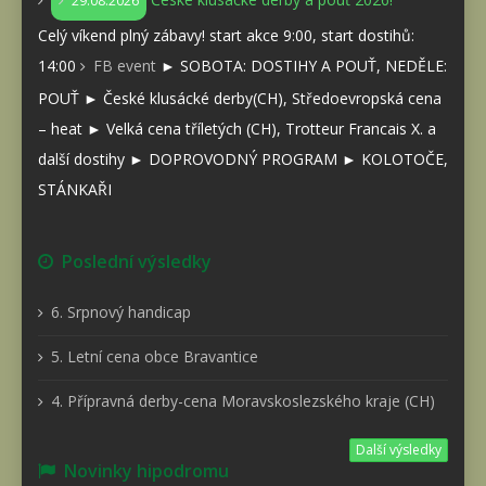
29.08.2026
Celý víkend plný zábavy! start akce 9:00, start dostihů:
14:00
FB event
► SOBOTA: DOSTIHY A POUŤ, NEDĚLE:
POUŤ ► České klusácké derby(CH), Středoevropská cena
– heat ► Velká cena tříletých (CH), Trotteur Francais X. a
další dostihy ► DOPROVODNÝ PROGRAM ► KOLOTOČE,
STÁNKAŘI
Poslední výsledky
6. Srpnový handicap
5. Letní cena obce Bravantice
4. Přípravná derby-cena Moravskoslezského kraje (CH)
Další výsledky
Novinky hipodromu