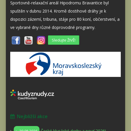
Sportovně-relaxační areál Hipodromu Bravantice byl
spuštěn v dubnu 2014. Kromě dostihové dráhy je k
dispozici zázemí, tribuna, stáje pro 80 koní, občerstvení, a
ve vybrané dny různé doprovodné programy.
Sledujte ŽIVĚ!
Nejbližší akce
České klusácké derby a pouť 2026!