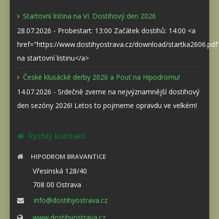
Startovní listina na VI. Dostihový den 2026
28.07.2026 - Probestart: 13:00 Začátek dostihů: 14:00 <a
href="https://www.dostihyostrava.cz/download/startka2606.pd
na startovní listinu</a>
České klusácké derby 2026 a Pouť na Hipodromu!
14.07.2026 - Srdečně zveme na nejvýznamnější dostihový
den sezóny 2026! Letos to pojmeme opravdu ve velkém!
Rychlý kontakt
HIPODROM BRAVANTICE
Vřesinská 128/40
708 00 Ostrava
info@dostihyostrava.cz
www.dostihyostrava.cz