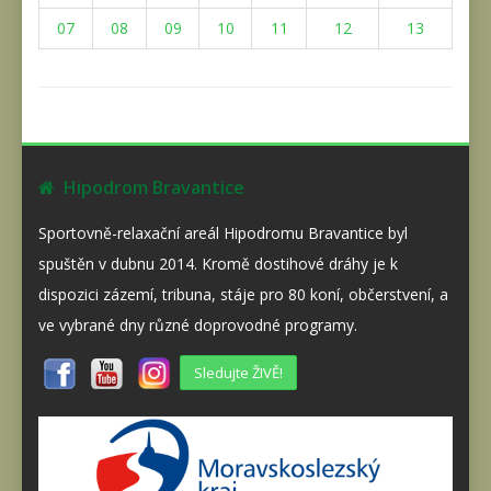
07
08
09
10
11
12
13
Hipodrom Bravantice
Sportovně-relaxační areál Hipodromu Bravantice byl
spuštěn v dubnu 2014. Kromě dostihové dráhy je k
dispozici zázemí, tribuna, stáje pro 80 koní, občerstvení, a
ve vybrané dny různé doprovodné programy.
Sledujte ŽIVĚ!