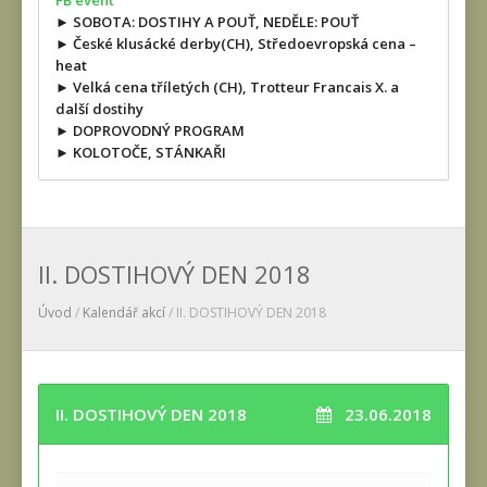
FB event
► SOBOTA: DOSTIHY A POUŤ, NEDĚLE: POUŤ
► České klusácké derby(CH), Středoevropská cena –
heat
► Velká cena tříletých (CH), Trotteur Francais X. a
další dostihy
► DOPROVODNÝ PROGRAM
► KOLOTOČE, STÁNKAŘI
II. DOSTIHOVÝ DEN 2018
Úvod
/
Kalendář akcí
/ II. DOSTIHOVÝ DEN 2018
II. DOSTIHOVÝ DEN 2018
23.06.2018