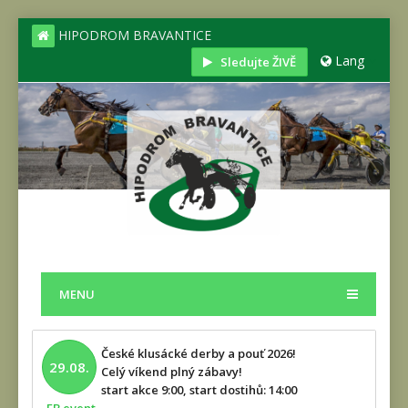
HIPODROM BRAVANTICE
Lang
Sledujte ŽIVĚ
MENU
České klusácké derby a pouť 2026!
29.08.
Celý víkend plný zábavy!
start akce 9:00, start dostihů: 14:00