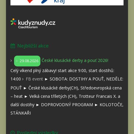
Nejbližší akce
České klusácké derby a pouť 2026!
29.08.2026
Celý víkend plný zábavy! start akce 9:00, start dostihů:
14:00
FB event
► SOBOTA: DOSTIHY A POUŤ, NEDĚLE:
POUŤ ► České klusácké derby(CH), Středoevropská cena
– heat ► Velká cena tříletých (CH), Trotteur Francais X. a
další dostihy ► DOPROVODNÝ PROGRAM ► KOLOTOČE,
STÁNKAŘI
Poslední výsledky