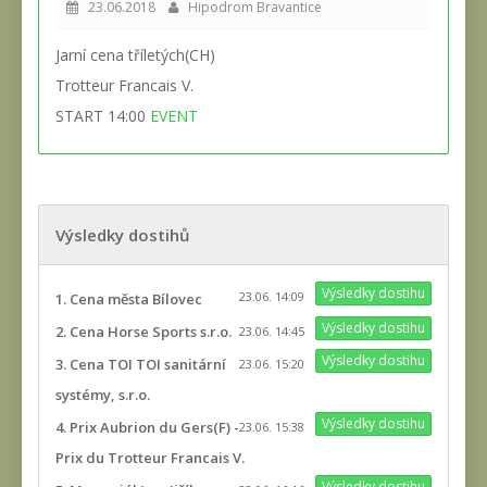
23.06.2018
Hipodrom Bravantice
Jarní cena tříletých(CH)
Trotteur Francais V.
START 14:00
EVENT
Výsledky dostihů
Výsledky dostihu
23.06. 14:09
1. Cena města Bílovec
Výsledky dostihu
2. Cena Horse Sports s.r.o.
23.06. 14:45
Výsledky dostihu
3. Cena TOI TOI sanitární
23.06. 15:20
systémy, s.r.o.
Výsledky dostihu
4. Prix Aubrion du Gers(F) -
23.06. 15:38
Prix du Trotteur Francais V.
Výsledky dostihu