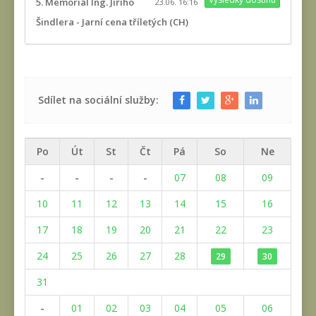
5. Memoriál Ing. Jiřího
23.06. 16:16
Šindlera - Jarní cena tříletých (CH)
Sdílet na sociální služby:
Po
Út
St
Čt
Pá
So
Ne
-
-
-
-
07
08
09
10
11
12
13
14
15
16
17
18
19
20
21
22
23
24
25
26
27
28
29
30
31
-
01
02
03
04
05
06