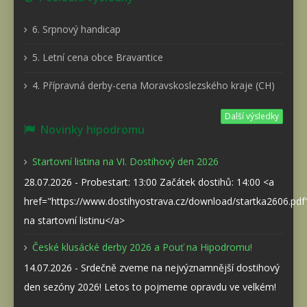
6. Srpnový handicap
5. Letní cena obce Bravantice
4. Přípravná derby-cena Moravskoslezského kraje (CH)
Další výsledky
Novinky hipodromu
Startovní listina na VI. Dostihový den 2026
28.07.2026 - Probestart: 13:00 Začátek dostihů: 14:00 <a
href="https://www.dostihyostrava.cz/download/startka2606.pd
na startovní listinu</a>
České klusácké derby 2026 a Pouť na Hipodromu!
14.07.2026 - Srdečně zveme na nejvýznamnější dostihový
den sezóny 2026! Letos to pojmeme opravdu ve velkém!