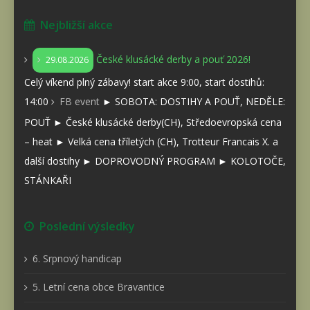
Nejbližší akce
České klusácké derby a pouť 2026!
29.08.2026
Celý víkend plný zábavy! start akce 9:00, start dostihů:
14:00
FB event
► SOBOTA: DOSTIHY A POUŤ, NEDĚLE:
POUŤ ► České klusácké derby(CH), Středoevropská cena
– heat ► Velká cena tříletých (CH), Trotteur Francais X. a
další dostihy ► DOPROVODNÝ PROGRAM ► KOLOTOČE,
STÁNKAŘI
Poslední výsledky
6. Srpnový handicap
5. Letní cena obce Bravantice