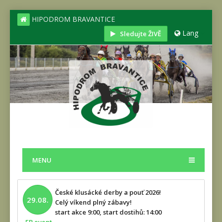
HIPODROM BRAVANTICE
Lang
Sledujte ŽIVĚ
MENU
České klusácké derby a pouť 2026!
29.08.
Celý víkend plný zábavy!
start akce 9:00, start dostihů: 14:00