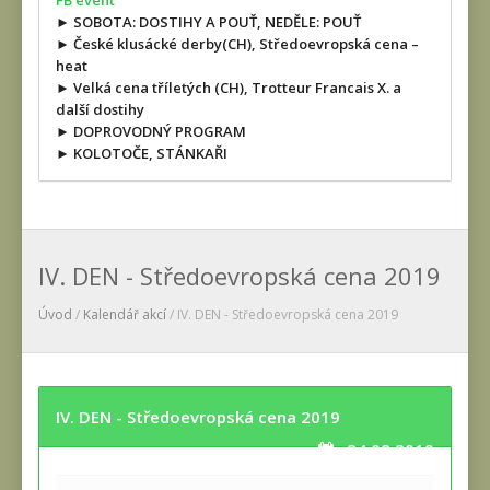
FB event
► SOBOTA: DOSTIHY A POUŤ, NEDĚLE: POUŤ
► České klusácké derby(CH), Středoevropská cena –
heat
► Velká cena tříletých (CH), Trotteur Francais X. a
další dostihy
► DOPROVODNÝ PROGRAM
► KOLOTOČE, STÁNKAŘI
IV. DEN - Středoevropská cena 2019
Úvod
/
Kalendář akcí
/ IV. DEN - Středoevropská cena 2019
IV. DEN - Středoevropská cena 2019
24.08.2019