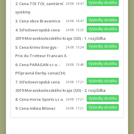
Výsledky dostihu
2. Cena TOI TOI, sanitární
24.08. 14:47
systémy
Výsledky dostihu
3. Cena obce Bravantice
24.08. 14:47
Výsledky dostihu
4. Středoevropská cena
24.08. 15:23
2019 Moravskoslezského kraje (SD) - 1. rozjížďka
Výsledky dostihu
5. Cena krmiv Energys -
24.08. 15:24
Prix du Trotteur Francais X.
Výsledky dostihu
6. Cena PARAGAN s.r.o. -
24.08. 15:48
Přípravná Derby-cena(CH)
Výsledky dostihu
7. Středoevropská cena
24.08. 17:21
2019 Moravskoslezského kraje (SD) - 2. rozjížďka
Výsledky dostihu
8. Cena Horse Sports s.r.o.
24.08. 17:21
Výsledky dostihu
9. Cena města Bílovec
24.08. 17:21