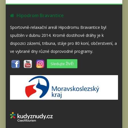
Hipodrom Bravantice
Sportovně-relaxační areál Hipodromu Bravantice byl
spuštěn v dubnu 2014. Kromě dostihové dráhy je k
dispozici zázemí, tribuna, stáje pro 80 koní, občerstvení, a
ve vybrané dny různé doprovodné programy.
Sledujte ŽIVĚ!