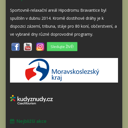
Sportovně-relaxační areál Hipodromu Bravantice byl
spuštěn v dubnu 2014. Kromě dostihové dráhy je k
dispozici zázemí, tribuna, stáje pro 80 koní, občerstvení, a
ve vybrané dny různé doprovodné programy.
Sledujte ŽIVĚ!
Nejbližší akce