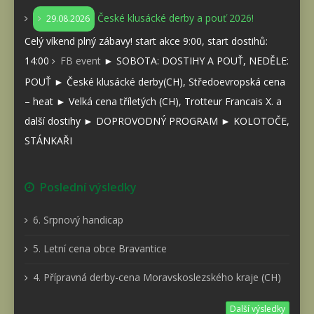
České klusácké derby a pouť 2026!
29.08.2026
Celý víkend plný zábavy! start akce 9:00, start dostihů:
14:00
FB event
► SOBOTA: DOSTIHY A POUŤ, NEDĚLE:
POUŤ ► České klusácké derby(CH), Středoevropská cena
– heat ► Velká cena tříletých (CH), Trotteur Francais X. a
další dostihy ► DOPROVODNÝ PROGRAM ► KOLOTOČE,
STÁNKAŘI
Poslední výsledky
6. Srpnový handicap
5. Letní cena obce Bravantice
4. Přípravná derby-cena Moravskoslezského kraje (CH)
Další výsledky