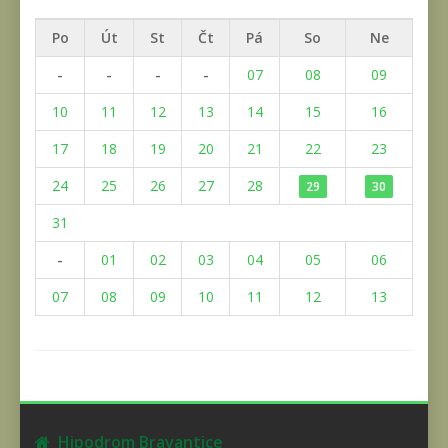
Po
Út
St
Čt
Pá
So
Ne
-
-
-
-
07
08
09
10
11
12
13
14
15
16
17
18
19
20
21
22
23
24
25
26
27
28
29
30
31
-
01
02
03
04
05
06
07
08
09
10
11
12
13
Hipodrom Bravantice