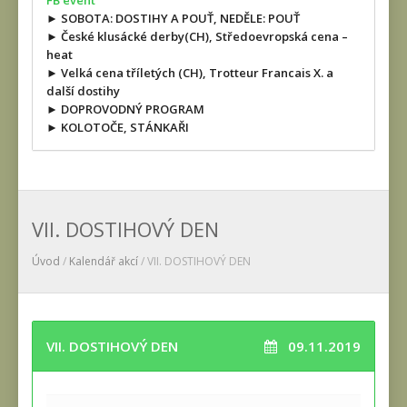
FB event
► SOBOTA: DOSTIHY A POUŤ, NEDĚLE: POUŤ
► České klusácké derby(CH), Středoevropská cena –
heat
► Velká cena tříletých (CH), Trotteur Francais X. a
další dostihy
► DOPROVODNÝ PROGRAM
► KOLOTOČE, STÁNKAŘI
VII. DOSTIHOVÝ DEN
Úvod
/
Kalendář akcí
/ VII. DOSTIHOVÝ DEN
VII. DOSTIHOVÝ DEN
09.11.2019