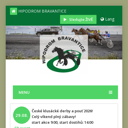
HIPODROM BRAVANTICE
Lang
Sledujte ŽIVĚ
MENU
České klusácké derby a pouť 2026!
29.08.
Celý víkend plný zábavy!
start akce 9:00, start dostihů: 14:00