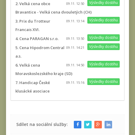
Výsledky dostihu
2. Velká cena obce
09.11. 12:50
Bravantice - Velká cena dvouletých (CH)
Výsledky dostihu
3. Prix du Trotteur
09.11. 13:14
Francais XVI.
Výsledky dostihu
4. Cena PARAGAN s.r.o.
09.11. 13:50
Výsledky dostihu
5. Cena Hipodrom Central
09.11. 14:21
a.s.
Výsledky dostihu
6. Velká cena
09.11. 14:50
Moravskoslezského kraje (SD)
Výsledky dostihu
7. Handicap České
09.11. 15:16
klusácké asociace
Sdílet na sociální služby: