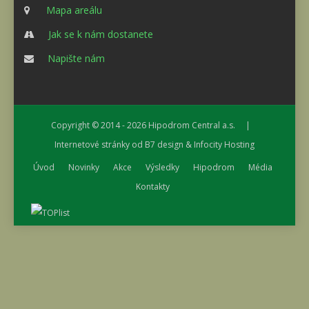
Mapa areálu
Jak se k nám dostanete
Napište nám
Copyright © 2014 - 2026
Hipodrom Central a.s.
|
Internetové stránky od
B7 design
&
Infocity Hosting
Úvod
Novinky
Akce
Výsledky
Hipodrom
Média
Kontakty