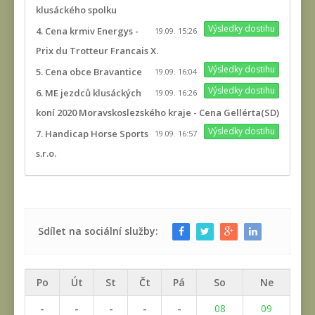
klusáckého spolku
Výsledky dostihu
4. Cena krmiv Energys -
19.09. 15:26
Prix du Trotteur Francais X.
Výsledky dostihu
5. Cena obce Bravantice
19.09. 16:04
Výsledky dostihu
6. ME jezdců klusáckých
19.09. 16:26
koní 2020 Moravskoslezského kraje - Cena Gellérta(SD)
Výsledky dostihu
7. Handicap Horse Sports
19.09. 16:57
s.r.o.
Sdílet na sociální služby:
Po
Út
St
Čt
Pá
So
Ne
-
-
-
-
-
08
09