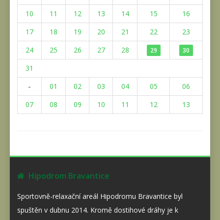
10
11
12
13
14
15
16
17
18
19
20
21
22
23
24
25
26
27
28
29
30
31
-
01
02
03
04
05
06
07
08
09
10
11
12
13
Hipodrom Bravantice
Sportovně-relaxační areál Hipodromu Bravantice byl
spuštěn v dubnu 2014. Kromě dostihové dráhy je k