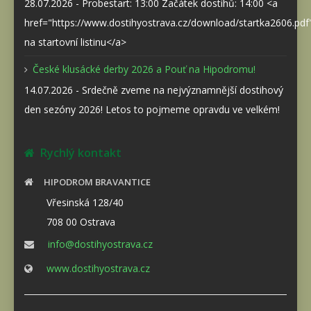
28.07.2026 - Probestart: 13:00 Začátek dostihů: 14:00 <a
href="https://www.dostihyostrava.cz/download/startka2606.pd
na startovní listinu</a>
České klusácké derby 2026 a Pouť na Hipodromu!
14.07.2026 - Srdečně zveme na nejvýznamnější dostihový
den sezóny 2026! Letos to pojmeme opravdu ve velkém!
Rychlý kontakt
HIPODROM BRAVANTICE
Vřesinská 128/40
708 00 Ostrava
info@dostihyostrava.cz
www.dostihyostrava.cz