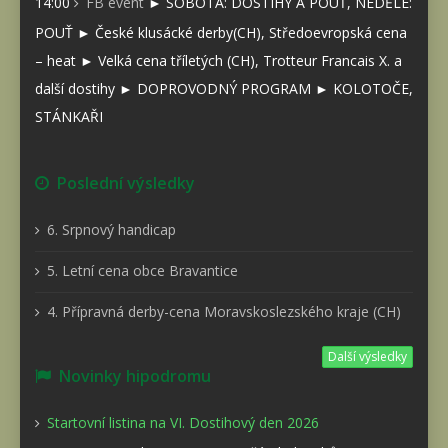
14:00
FB event
► SOBOTA: DOSTIHY A POUŤ, NEDĚLE:
POUŤ ► České klusácké derby(CH), Středoevropská cena
– heat ► Velká cena tříletých (CH), Trotteur Francais X. a
další dostihy ► DOPROVODNÝ PROGRAM ► KOLOTOČE,
STÁNKAŘI
Poslední výsledky
6. Srpnový handicap
5. Letní cena obce Bravantice
4. Přípravná derby-cena Moravskoslezského kraje (CH)
Další výsledky
Novinky hipodromu
Startovní listina na VI. Dostihový den 2026