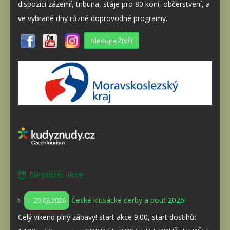
dispozici zázemí, tribuna, stáje pro 80 koní, občerstvení, a
ve vybrané dny různé doprovodné programy.
Sledujte ŽIVĚ!
Nejbližší akce
České klusácké derby a pouť 2026!
29.08.2026
Celý víkend plný zábavy! start akce 9:00, start dostihů: