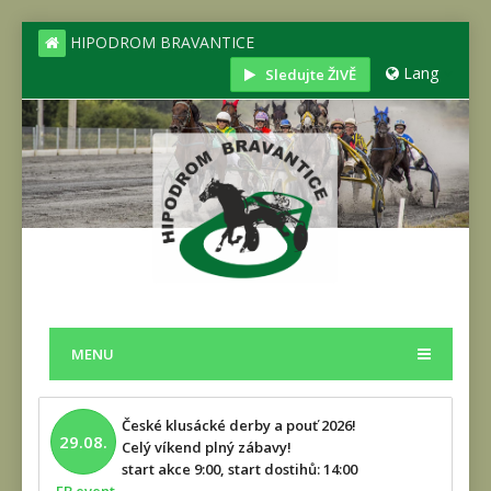
HIPODROM BRAVANTICE
Lang
Sledujte ŽIVĚ
MENU
České klusácké derby a pouť 2026!
29.08.
Celý víkend plný zábavy!
start akce 9:00, start dostihů: 14:00