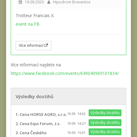
19.09.2020
Hipodrom Bravantice
Trotteur Francais X.
event na FB
Více informací
Více informací najdete na
https://www.facebook.com/events/649040969101834/
Výsledky dostihů
Výsledky dostihu
19.09. 14:02
1. Cena HORSE AGRO, s.r.o.
Výsledky dostihu
2. Cena Equi Forum, z.s.
19.09. 14:27
Výsledky dostihu
3. Cena Českého
19.09. 15:01