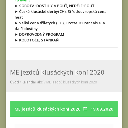
FB event
► SOBOTA: DOSTIHY A POUŤ, NEDĚLE: POUŤ
► České klusácké derby(CH), Středoevropská cena –
heat
► Velká cena tříletých (CH), Trotteur Francais X. a
další dostihy
► DOPROVODNÝ PROGRAM
► KOLOTOČE, STÁNKAŘI
ME jezdců klusáckých koní 2020
Úvod
/
Kalendář akcí
/ ME jezdců klusáckých koní 2020
ME jezdců klusáckých koní 2020
19.09.2020