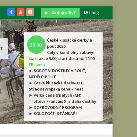
Lang
Sledujte ŽIVĚ
České klusácké derby a
29.08.
pouť 2026!
T
Celý víkend plný zábavy!
start akce 9:00, start dostihů: 14:00
FB event
► SOBOTA: DOSTIHY A POUŤ,
NEDĚLE: POUŤ
► České klusácké derby(CH),
Středoevropská cena – heat
► Velká cena tříletých (CH),
Trotteur Francais X. a další dostihy
► DOPROVODNÝ PROGRAM
► KOLOTOČE, STÁNKAŘI