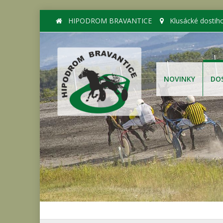
HIPODROM BRAVANTICE
Klusácké dostih
NOVINKY
DO