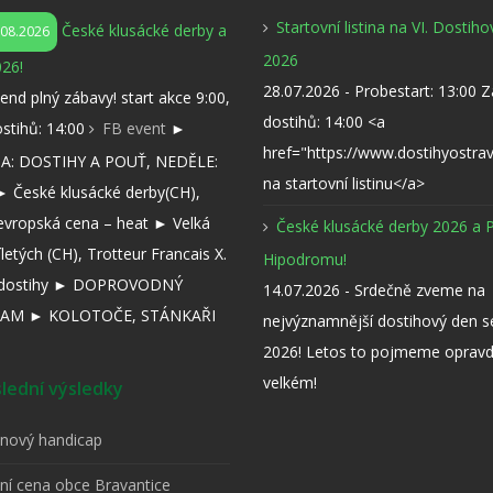
Startovní listina na VI. Dostih
České klusácké derby a
.08.2026
2026
26!
28.07.2026 - Probestart: 13:00 
kend plný zábavy! start akce 9:00,
dostihů: 14:00 <a
ostihů: 14:00
FB event
►
href="https://www.dostihyostra
: DOSTIHY A POUŤ, NEDĚLE:
na startovní listinu</a>
 České klusácké derby(CH),
evropská cena – heat ► Velká
České klusácké derby 2026 a 
íletých (CH), Trotteur Francais X.
Hipodromu!
í dostihy ► DOPROVODNÝ
14.07.2026 - Srdečně zveme na
AM ► KOLOTOČE, STÁNKAŘI
nejvýznamnější dostihový den 
2026! Letos to pojmeme opravd
velkém!
ední výsledky
pnový handicap
tní cena obce Bravantice