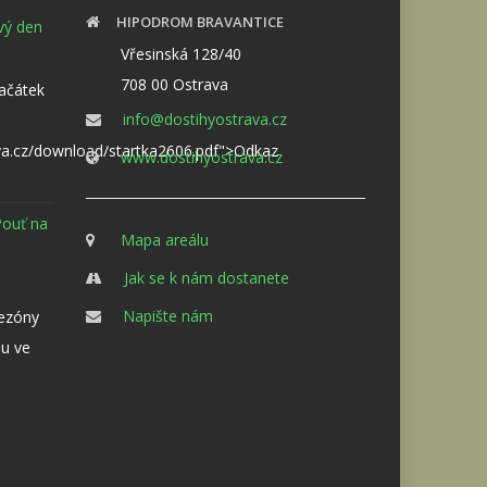
HIPODROM BRAVANTICE
ový den
Vřesinská 128/40
708 00 Ostrava
Začátek
info@dostihyostrava.cz
va.cz/download/startka2606.pdf">Odkaz
www.dostihyostrava.cz
Pouť na
Mapa areálu
Jak se k nám dostanete
Napište nám
sezóny
u ve