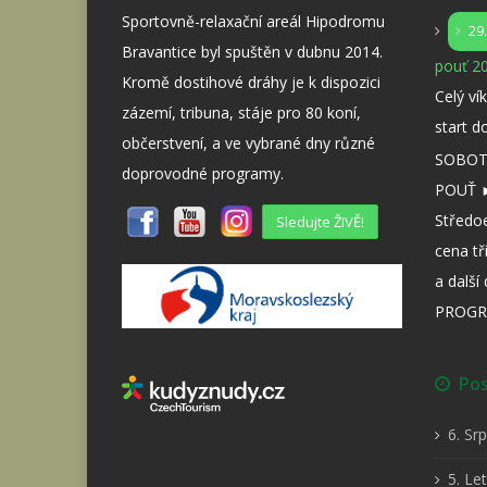
Sportovně-relaxační areál Hipodromu
29
Bravantice byl spuštěn v dubnu 2014.
pouť 20
Kromě dostihové dráhy je k dispozici
Celý ví
zázemí, tribuna, stáje pro 80 koní,
start d
občerstvení, a ve vybrané dny různé
SOBOTA
doprovodné programy.
POUŤ ►
Středo
Sledujte ŽIVĚ!
cena tř
a dalš
PROGR
Posl
6. Sr
5. Le