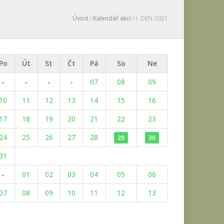
Úvod
/
Kalendář akcí
/ I. DEN 2021
Po
Út
St
Čt
Pá
So
Ne
-
-
-
-
07
08
09
10
11
12
13
14
15
16
17
18
19
20
21
22
23
24
25
26
27
28
29
30
31
-
01
02
03
04
05
06
07
08
09
10
11
12
13