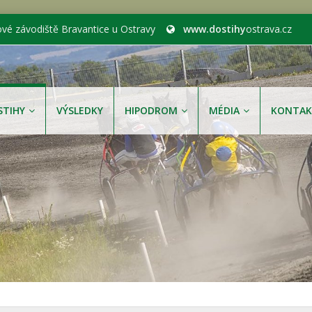
ové závodiště Bravantice u Ostravy
www.dostihy
ostrava.cz
STIHY
VÝSLEDKY
HIPODROM
MÉDIA
KONTAK