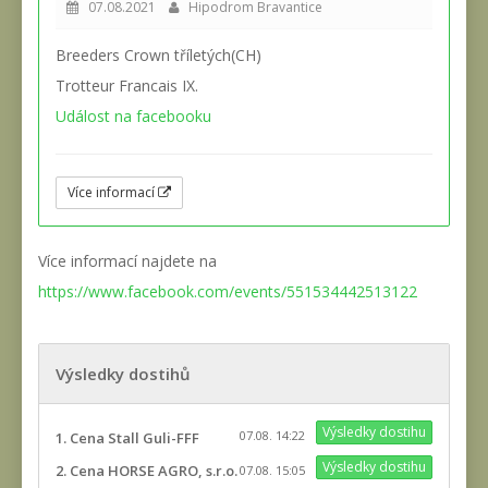
07.08.2021
Hipodrom Bravantice
Breeders Crown tříletých(CH)
Trotteur Francais IX.
Událost na facebooku
Více informací
Více informací najdete na
https://www.facebook.com/events/551534442513122
Výsledky dostihů
Výsledky dostihu
07.08. 14:22
1. Cena Stall Guli-FFF
Výsledky dostihu
2. Cena HORSE AGRO, s.r.o.
07.08. 15:05