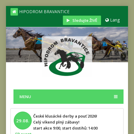
HIPODROM BRAVANTICE
Lang
Sledujte ŽIVĚ
MENU
České klusácké derby a pouť 2026!
29.08.
Celý víkend plný zábavy!
start akce 9:00, start dostihů: 14:00