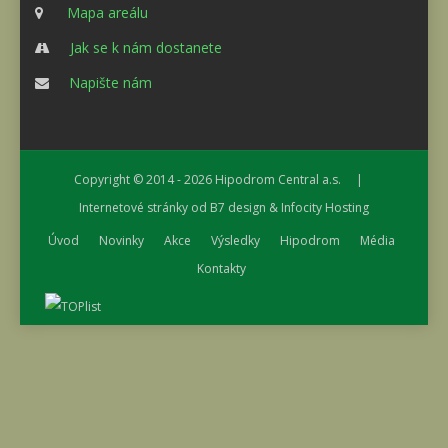
Mapa areálu
Jak se k nám dostanete
Napište nám
Copyright © 2014 - 2026
Hipodrom Central a.s.
|
Internetové stránky od
B7 design
&
Infocity Hosting
Úvod
Novinky
Akce
Výsledky
Hipodrom
Média
Kontakty