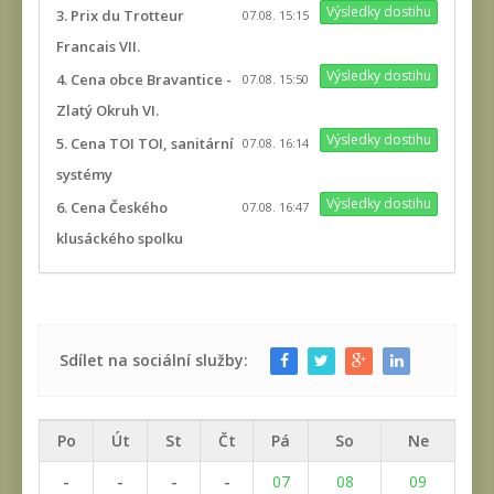
Výsledky dostihu
3. Prix du Trotteur
07.08. 15:15
Francais VII.
Výsledky dostihu
4. Cena obce Bravantice -
07.08. 15:50
Zlatý Okruh VI.
Výsledky dostihu
5. Cena TOI TOI, sanitární
07.08. 16:14
systémy
Výsledky dostihu
6. Cena Českého
07.08. 16:47
klusáckého spolku
Sdílet na sociální služby:
Po
Út
St
Čt
Pá
So
Ne
-
-
-
-
07
08
09