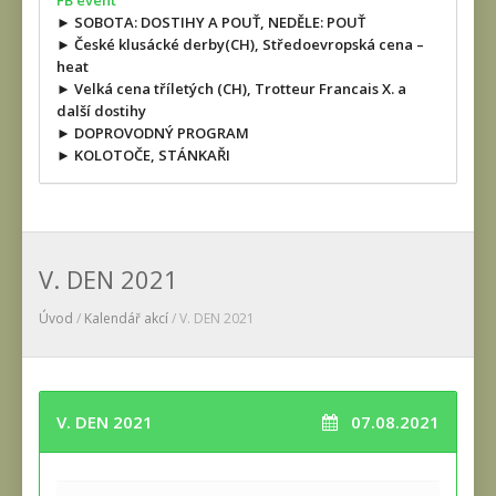
FB event
► SOBOTA: DOSTIHY A POUŤ, NEDĚLE: POUŤ
► České klusácké derby(CH), Středoevropská cena –
heat
► Velká cena tříletých (CH), Trotteur Francais X. a
další dostihy
► DOPROVODNÝ PROGRAM
► KOLOTOČE, STÁNKAŘI
V. DEN 2021
Úvod
/
Kalendář akcí
/ V. DEN 2021
V. DEN 2021
07.08.2021