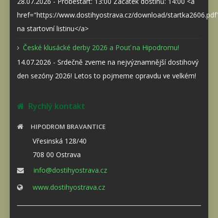
28.07.2026 - Probestart: 13:00 Začátek dostihů: 14:00 <a
href="https://www.dostihyostrava.cz/download/startka2606.pd
na startovní listinu</a>
České klusácké derby 2026 a Pouť na Hipodromu!
14.07.2026 - Srdečně zveme na nejvýznamnější dostihový
den sezóny 2026! Letos to pojmeme opravdu ve velkém!
Rychlý kontakt
HIPODROM BRAVANTICE
Vřesinská 128/40
708 00 Ostrava
info@dostihyostrava.cz
www.dostihyostrava.cz