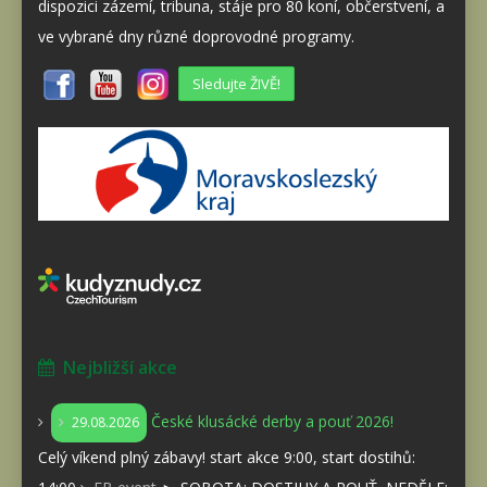
dispozici zázemí, tribuna, stáje pro 80 koní, občerstvení, a
ve vybrané dny různé doprovodné programy.
Sledujte ŽIVĚ!
Nejbližší akce
České klusácké derby a pouť 2026!
29.08.2026
Celý víkend plný zábavy! start akce 9:00, start dostihů: