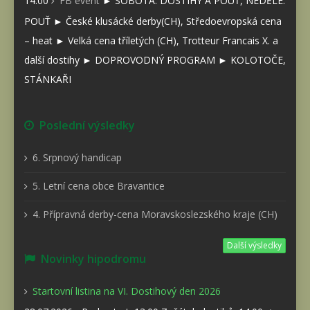
14:00
FB event
► SOBOTA: DOSTIHY A POUŤ, NEDĚLE:
POUŤ ► České klusácké derby(CH), Středoevropská cena
– heat ► Velká cena tříletých (CH), Trotteur Francais X. a
další dostihy ► DOPROVODNÝ PROGRAM ► KOLOTOČE,
STÁNKAŘI
Poslední výsledky
6. Srpnový handicap
5. Letní cena obce Bravantice
4. Přípravná derby-cena Moravskoslezského kraje (CH)
Další výsledky
Novinky hipodromu
Startovní listina na VI. Dostihový den 2026