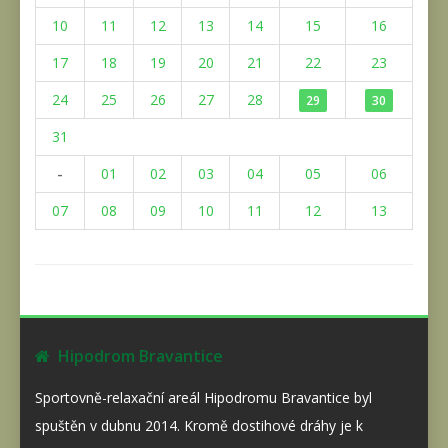
10
11
12
13
14
15
16
17
18
19
20
21
22
23
24
25
26
27
28
29
30
31
-
01
02
03
04
05
06
07
08
09
10
11
12
13
Hipodrom Bravantice
Sportovně-relaxační areál Hipodromu Bravantice byl
spuštěn v dubnu 2014. Kromě dostihové dráhy je k