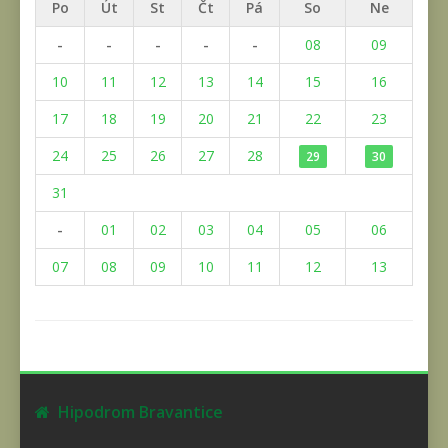
Po
Út
St
Čt
Pá
So
Ne
-
-
-
-
-
08
09
10
11
12
13
14
15
16
17
18
19
20
21
22
23
24
25
26
27
28
29
30
31
-
01
02
03
04
05
06
07
08
09
10
11
12
13
Hipodrom Bravantice