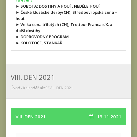
FB event
► SOBOTA: DOSTIHY A POUŤ, NEDĚLE: POUŤ
► České klusácké derby(CH), Středoevropská cena –
heat
► Velká cena tříletých (CH), Trotteur Francais X. a
další dostihy
► DOPROVODNÝ PROGRAM
► KOLOTOČE, STÁNKAŘI
VIII. DEN 2021
Úvod
/
Kalendář akcí
/ VIII. DEN 2021
VIII. DEN 2021
13.11.2021