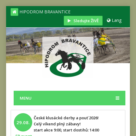
HIPODROM BRAVANTICE
Lang
Sledujte ŽIVĚ
MENU
České klusácké derby a pouť 2026!
29.08.
Celý víkend plný zábavy!
start akce 9:00, start dostihů: 14:00