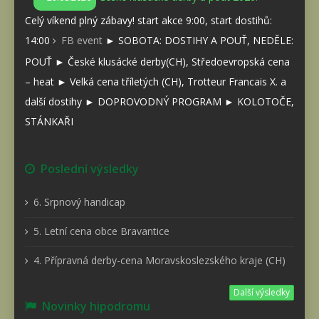
Celý víkend plný zábavy! start akce 9:00, start dostihů:
14:00
FB event
► SOBOTA: DOSTIHY A POUŤ, NEDĚLE:
POUŤ ► České klusácké derby(CH), Středoevropská cena
– heat ► Velká cena tříletých (CH), Trotteur Francais X. a
další dostihy ► DOPROVODNÝ PROGRAM ► KOLOTOČE,
STÁNKAŘI
Poslední výsledky
6. Srpnový handicap
5. Letní cena obce Bravantice
4. Přípravná derby-cena Moravskoslezského kraje (CH)
Další výsledky
Novinky hipodromu