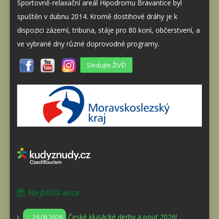
Sportovně-relaxační areál Hipodromu Bravantice byl
spuštěn v dubnu 2014. Kromě dostihové dráhy je k
dispozici zázemí, tribuna, stáje pro 80 koní, občerstvení, a
ve vybrané dny různé doprovodné programy.
Sledujte ŽIVĚ!
Nejbližší akce
České klusácké derby a pouť 2026!
29.08.2026