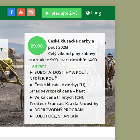
Lang
Sledujte ŽIVĚ
České klusácké derby a
29.08.
pouť 2026!
T
Celý víkend plný zábavy!
start akce 9:00, start dostihů: 14:00
FB event
► SOBOTA: DOSTIHY A POUŤ,
NEDĚLE: POUŤ
► České klusácké derby(CH),
Středoevropská cena – heat
► Velká cena tříletých (CH),
Trotteur Francais X. a další dostihy
► DOPROVODNÝ PROGRAM
► KOLOTOČE, STÁNKAŘI