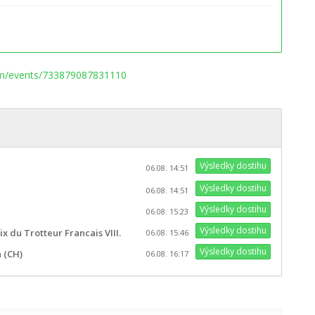
om/events/733879087831110
Výsledky dostihu
06.08. 14:51
Výsledky dostihu
06.08. 14:51
Výsledky dostihu
06.08. 15:23
Výsledky dostihu
x du Trotteur Francais VIII.
06.08. 15:46
Výsledky dostihu
 (CH)
06.08. 16:17