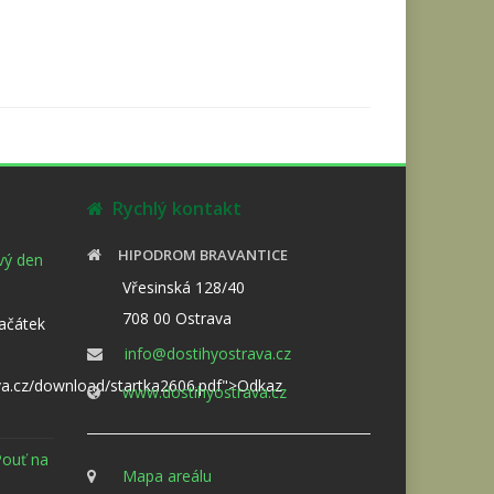
Rychlý kontakt
HIPODROM BRAVANTICE
ový den
Vřesinská 128/40
708 00 Ostrava
Začátek
info@dostihyostrava.cz
va.cz/download/startka2606.pdf">Odkaz
www.dostihyostrava.cz
Pouť na
Mapa areálu