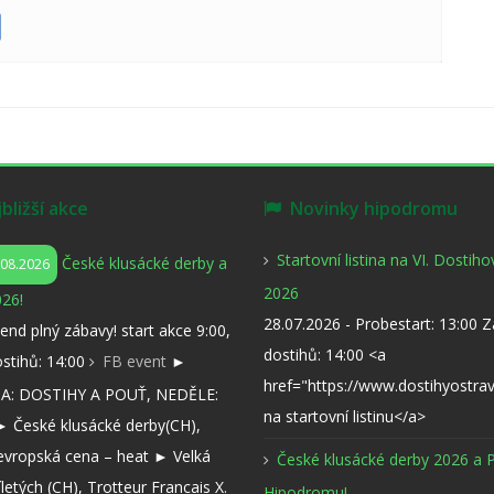
ližší akce
Novinky hipodromu
Startovní listina na VI. Dostih
České klusácké derby a
.08.2026
2026
26!
28.07.2026 - Probestart: 13:00 
kend plný zábavy! start akce 9:00,
dostihů: 14:00 <a
ostihů: 14:00
FB event
►
href="https://www.dostihyostra
: DOSTIHY A POUŤ, NEDĚLE:
na startovní listinu</a>
 České klusácké derby(CH),
evropská cena – heat ► Velká
České klusácké derby 2026 a 
íletých (CH), Trotteur Francais X.
Hipodromu!