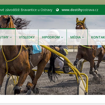
ové závodiště Bravantice u Ostravy
www.dostihy
ostrava.cz
STIHY
VÝSLEDKY
HIPODROM
MÉDIA
KONTAK