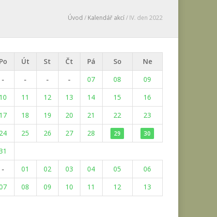
Úvod
/
Kalendář akcí
/ IV. den 2022
Po
Út
St
Čt
Pá
So
Ne
-
-
-
-
07
08
09
10
11
12
13
14
15
16
17
18
19
20
21
22
23
24
25
26
27
28
29
30
31
-
01
02
03
04
05
06
07
08
09
10
11
12
13