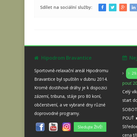
Sdílet na sociální služby:
Hipodrom Bravantice
Nejb
Sportovně-relaxační areál Hipodromu
29
Bravantice byl spuštěn v dubnu 2014.
pouť 20
Kromě dostihové dráhy je k dispozici
Celý ví
zázemí, tribuna, stáje pro 80 koní,
start d
občerstvení, a ve vybrané dny různé
SOBOTA
doprovodné programy.
POUŤ ►
Středo
Sledujte ŽIVĚ!
cena tř