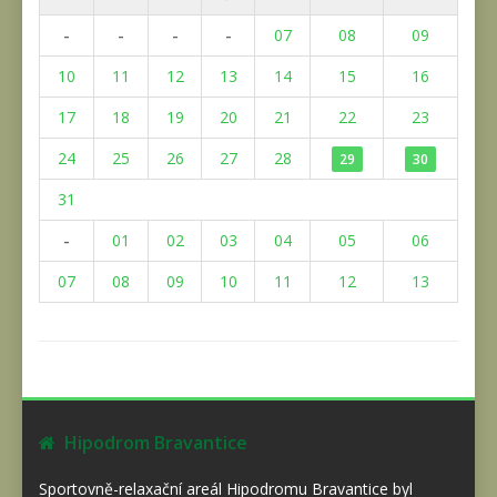
-
-
-
-
07
08
09
10
11
12
13
14
15
16
17
18
19
20
21
22
23
24
25
26
27
28
29
30
31
-
01
02
03
04
05
06
07
08
09
10
11
12
13
Hipodrom Bravantice
Sportovně-relaxační areál Hipodromu Bravantice byl