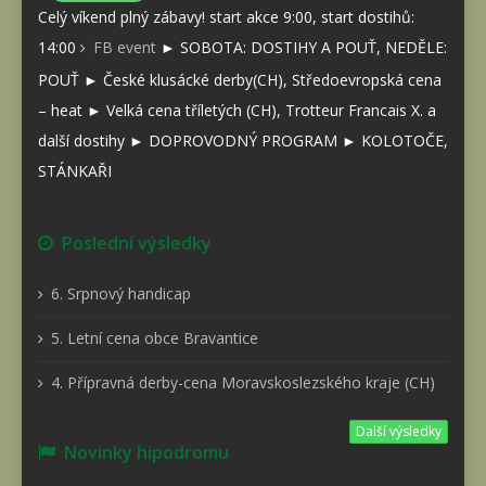
Celý víkend plný zábavy! start akce 9:00, start dostihů:
14:00
FB event
► SOBOTA: DOSTIHY A POUŤ, NEDĚLE:
POUŤ ► České klusácké derby(CH), Středoevropská cena
– heat ► Velká cena tříletých (CH), Trotteur Francais X. a
další dostihy ► DOPROVODNÝ PROGRAM ► KOLOTOČE,
STÁNKAŘI
Poslední výsledky
6. Srpnový handicap
5. Letní cena obce Bravantice
4. Přípravná derby-cena Moravskoslezského kraje (CH)
Další výsledky
Novinky hipodromu