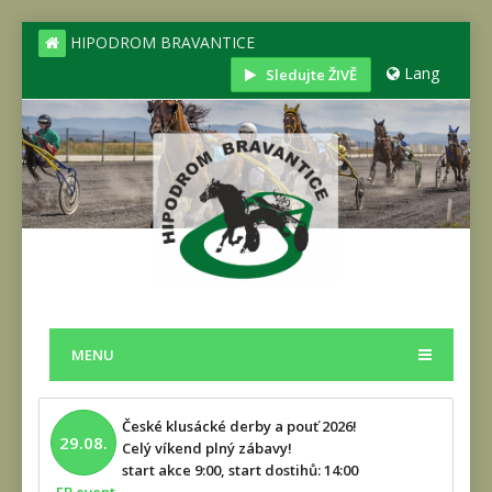
HIPODROM BRAVANTICE
Lang
Sledujte ŽIVĚ
MENU
České klusácké derby a pouť 2026!
29.08.
Celý víkend plný zábavy!
start akce 9:00, start dostihů: 14:00