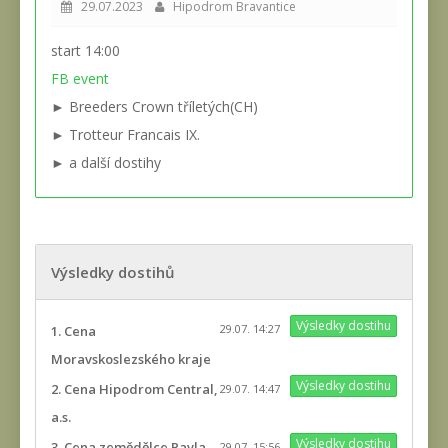
29.07.2023
Hipodrom Bravantice
start 14:00
FB event
► Breeders Crown tříletých(CH)
► Trotteur Francais IX.
► a další dostihy
Výsledky dostihů
Výsledky dostihu
29.07. 14:27
1. Cena
Moravskoslezského kraje
Výsledky dostihu
2. Cena Hipodrom Central,
29.07. 14:47
a.s.
Výsledky dostihu
3. Cena zemědělce Pavla
29.07. 15:56