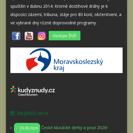
spuštěn v dubnu 2014. Kromě dostihové dráhy je k
dispozici zázemí, tribuna, stáje pro 80 koní, občerstvení, a
ve vybrané dny různé doprovodné programy.
Sledujte ŽIVĚ!
Nejbližší akce
České klusácké derby a pouť 2026!
29.08.2026