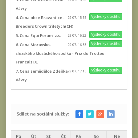
Vávry
Výsledky dostihu
4. Cena obce Bravantice -
29.07. 15:56
Breeders Crown tříletých(CH)
Výsledky dostihu
5. Cena Equi Forum, z.s.
29.07. 16:23
Výsledky dostihu
6. Cena Moravsko-
29.07. 16:56
slezského klusáckého spolku - Prix du Trotteur
Francais IX.
Výsledky dostihu
7. Cena zemědělce Zdeňka
29.07. 17:16
Vávry
Sdílet na sociální služby:
Po
Út
St
Čt
Pá
So
Ne