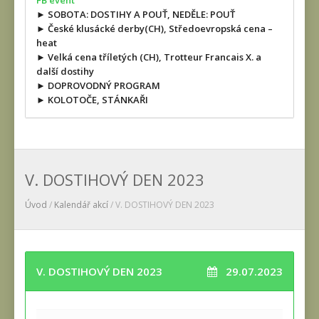
FB event
► SOBOTA: DOSTIHY A POUŤ, NEDĚLE: POUŤ
► České klusácké derby(CH), Středoevropská cena –
heat
► Velká cena tříletých (CH), Trotteur Francais X. a
další dostihy
► DOPROVODNÝ PROGRAM
► KOLOTOČE, STÁNKAŘI
V. DOSTIHOVÝ DEN 2023
Úvod
/
Kalendář akcí
/ V. DOSTIHOVÝ DEN 2023
V. DOSTIHOVÝ DEN 2023
29.07.2023