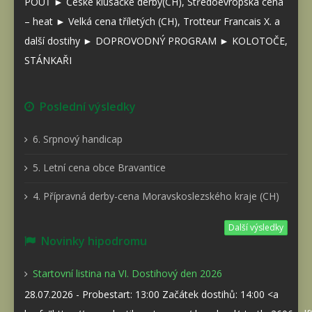
POUŤ ► České klusácké derby(CH), Středoevropská cena
– heat ► Velká cena tříletých (CH), Trotteur Francais X. a
další dostihy ► DOPROVODNÝ PROGRAM ► KOLOTOČE,
STÁNKAŘI
Poslední výsledky
6. Srpnový handicap
5. Letní cena obce Bravantice
4. Přípravná derby-cena Moravskoslezského kraje (CH)
Další výsledky
Novinky hipodromu
Startovní listina na VI. Dostihový den 2026
28.07.2026 - Probestart: 13:00 Začátek dostihů: 14:00 <a