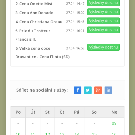
Výsledky dostihu
2. Cena Odette Misi
27.04. 14:47
Výsledky dostihu
3. Cena Ann Donado
27.04. 15:20
Výsledky dostihu
4. Cena Christiana Oreau
27.04. 15:48
Výsledky dostihu
5. Prix du Trotteur
27.04. 16:21
Francais II.
Výsledky dostihu
6. Velká cena obce
27.04. 16:53
Bravantice - Cena Flinta (SD)
Sdílet na sociální služby:
Po
Út
St
Čt
Pá
So
Ne
-
-
-
-
-
-
09
10
11
12
13
14
15
16