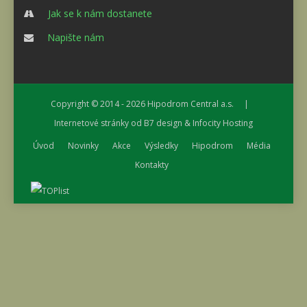
Jak se k nám dostanete
Napište nám
Copyright © 2014 - 2026
Hipodrom Central a.s.
|
Internetové stránky od
B7 design
&
Infocity Hosting
Úvod
Novinky
Akce
Výsledky
Hipodrom
Média
Kontakty