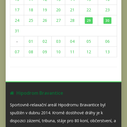
17
18
19
20
21
22
23
24
25
26
27
28
29
30
31
-
01
02
03
04
05
06
07
08
09
10
11
12
13
Hipodrom Bravantice
Sportovně-relaxační areál Hipodromu Bravantice byl
spuštěn v dubnu 2014. Kromě dostihové dráhy je k
dispozici zázemí, tribuna, stáje pro 80 koní, občerstvení, a