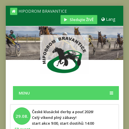
HIPODROM BRAVANTICE
Lang
Sledujte ŽIVĚ
MENU
České klusácké derby a pouť 2026!
29.08.
Celý víkend plný zábavy!
start akce 9:00, start dostihů: 14:00