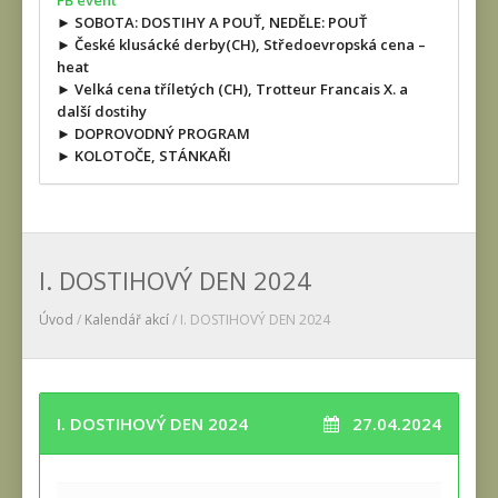
FB event
► SOBOTA: DOSTIHY A POUŤ, NEDĚLE: POUŤ
► České klusácké derby(CH), Středoevropská cena –
heat
► Velká cena tříletých (CH), Trotteur Francais X. a
další dostihy
► DOPROVODNÝ PROGRAM
► KOLOTOČE, STÁNKAŘI
I. DOSTIHOVÝ DEN 2024
Úvod
/
Kalendář akcí
/ I. DOSTIHOVÝ DEN 2024
I. DOSTIHOVÝ DEN 2024
27.04.2024