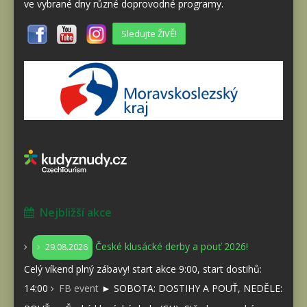
ve vybrané dny různé doprovodné programy.
Sledujte ŽIVĚ!
Nejbližší akce
České klusácké derby a pouť 2026!
29.08.2026
Celý víkend plný zábavy! start akce 9:00, start dostihů:
14:00
FB event
► SOBOTA: DOSTIHY A POUŤ, NEDĚLE: