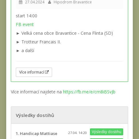
27.04.2024
Hipodrom Bravantice
start 14:00
FB event
► Velká cena obce Bravantice - Cena Flinta (SD)
► Trotteur Francais II.
► a další
Více informací
Více informací najdete na
https://fb.me/e/cm8iBSvJb
Výsledky dostihů
Výsledky dostihu
27.04. 14:20
1. Handicap Mattiase