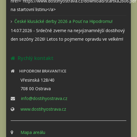
href="https://www.dostihyostrava.cz/download/startka2606.pd
na startovní listinu</a>
České klusácké derby 2026 a Pouť na Hipodromu!
14.07.2026 - Srdečně zveme na nejvýznamnější dostihový
den sezóny 2026! Letos to pojmeme opravdu ve velkém!
Rychlý kontakt
HIPODROM BRAVANTICE
Vřesinská 128/40
708 00 Ostrava
info@dostihyostrava.cz
www.dostihyostrava.cz
Mapa areálu