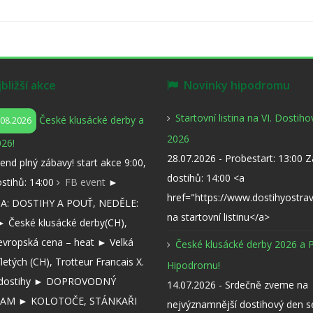
ližší akce
Novinky hipodromu
Startovní listina na VI. Dostih
České klusácké derby a
.08.2026
2026
26!
28.07.2026 - Probestart: 13:00 
kend plný zábavy! start akce 9:00,
dostihů: 14:00 <a
ostihů: 14:00
FB event
►
href="https://www.dostihyostra
: DOSTIHY A POUŤ, NEDĚLE:
na startovní listinu</a>
 České klusácké derby(CH),
evropská cena – heat ► Velká
České klusácké derby 2026 a 
íletých (CH), Trotteur Francais X.
Hipodromu!
í dostihy ► DOPROVODNÝ
14.07.2026 - Srdečně zveme na
AM ► KOLOTOČE, STÁNKAŘI
nejvýznamnější dostihový den 