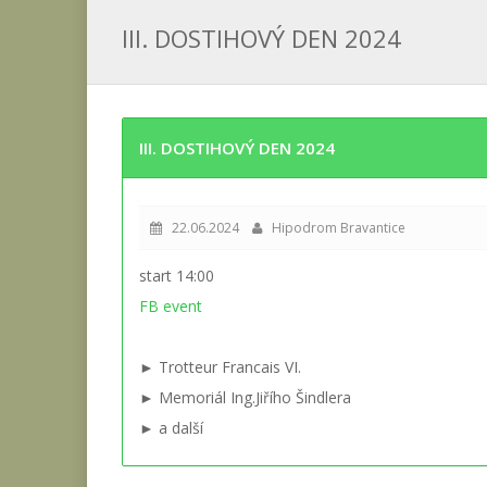
III. DOSTIHOVÝ DEN 2024
III. DOSTIHOVÝ DEN 2024
22.06.2024
Hipodrom Bravantice
start 14:00
FB event
► Trotteur Francais VI.
► Memoriál Ing.Jiřího Šindlera
► a další