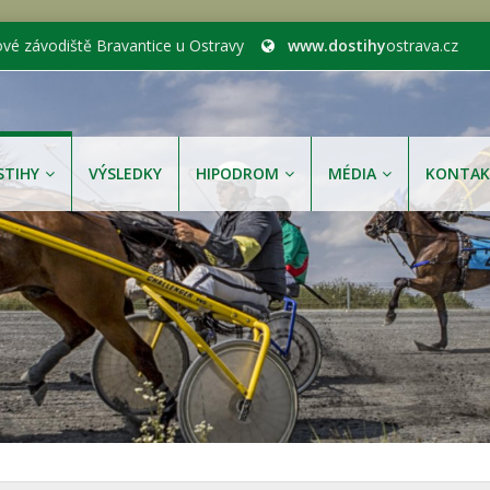
ové závodiště Bravantice u Ostravy
www.dostihy
ostrava.cz
STIHY
VÝSLEDKY
HIPODROM
MÉDIA
KONTAK