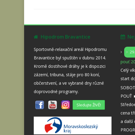
Hipodrom Bravantice
Nejb
Sportovně-relaxační areál Hipodromu
29
Bravantice byl spuštěn v dubnu 2014.
pouť 20
Kromě dostihové dráhy je k dispozici
Celý ví
zázemí, tribuna, stáje pro 80 koní,
start d
občerstvení, a ve vybrané dny různé
SOBOTA
doprovodné programy.
POUŤ ►
Středo
Sledujte ŽIVĚ!
cena tř
a dalš
PROGR