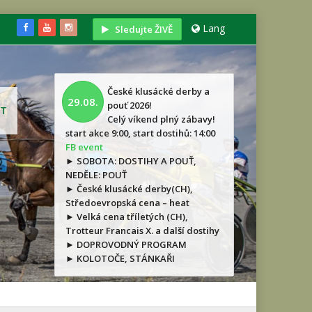
Lang
Sledujte ŽIVĚ
České klusácké derby a
29.08.
pouť 2026!
T
Celý víkend plný zábavy!
start akce 9:00, start dostihů: 14:00
FB event
► SOBOTA: DOSTIHY A POUŤ,
NEDĚLE: POUŤ
► České klusácké derby(CH),
Středoevropská cena – heat
► Velká cena tříletých (CH),
Trotteur Francais X. a další dostihy
► DOPROVODNÝ PROGRAM
► KOLOTOČE, STÁNKAŘI