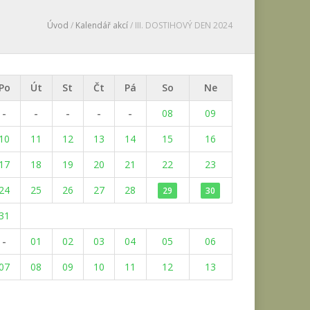
Úvod
/
Kalendář akcí
/ III. DOSTIHOVÝ DEN 2024
Po
Út
St
Čt
Pá
So
Ne
-
-
-
-
-
08
09
10
11
12
13
14
15
16
17
18
19
20
21
22
23
24
25
26
27
28
29
30
31
-
01
02
03
04
05
06
07
08
09
10
11
12
13