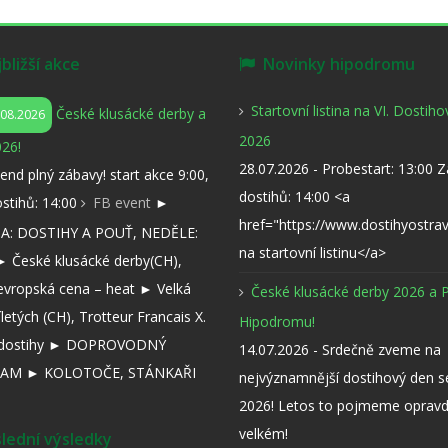
ližší akce
Novinky hipodromu
Startovní listina na VI. Dostih
České klusácké derby a
.08.2026
2026
26!
28.07.2026 - Probestart: 13:00 
kend plný zábavy! start akce 9:00,
dostihů: 14:00 <a
ostihů: 14:00
FB event
►
href="https://www.dostihyostra
: DOSTIHY A POUŤ, NEDĚLE:
na startovní listinu</a>
 České klusácké derby(CH),
evropská cena – heat ► Velká
České klusácké derby 2026 a 
íletých (CH), Trotteur Francais X.
Hipodromu!
í dostihy ► DOPROVODNÝ
14.07.2026 - Srdečně zveme na
AM ► KOLOTOČE, STÁNKAŘI
nejvýznamnější dostihový den 
2026! Letos to pojmeme opravd
velkém!
ední výsledky