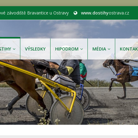
ové závodiště Bravantice u Ostravy
www.dostihy
ostrava.cz
STIHY
VÝSLEDKY
HIPODROM
MÉDIA
KONTAK