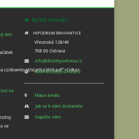
Rychlý kontakt
HIPODROM BRAVANTICE
ový den
Vřesinská 128/40
708 00 Ostrava
Začátek
info@dostihyostrava.cz
va.cz/download/startka2606.pdf">Odkaz
www.dostihyostrava.cz
Pouť na
Mapa areálu
Jak se k nám dostanete
Napište nám
sezóny
u ve