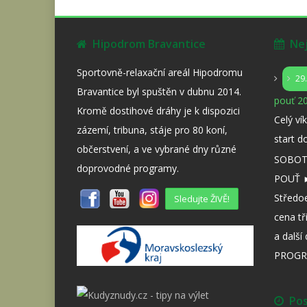
Hipodrom Bravantice
Nejb
Sportovně-relaxační areál Hipodromu
29
Bravantice byl spuštěn v dubnu 2014.
pouť 20
Kromě dostihové dráhy je k dispozici
Celý ví
zázemí, tribuna, stáje pro 80 koní,
start d
občerstvení, a ve vybrané dny různé
SOBOTA
doprovodné programy.
POUŤ ►
Středo
Sledujte ŽIVĚ!
cena tř
a dalš
PROGR
Posl