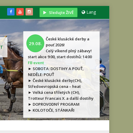
Lang
Sledujte ŽIVĚ
České klusácké derby a
29.08.
pouť 2026!
T
Celý víkend plný zábavy!
start akce 9:00, start dostihů: 14:00
FB event
► SOBOTA: DOSTIHY A POUŤ,
NEDĚLE: POUŤ
► České klusácké derby(CH),
Středoevropská cena – heat
► Velká cena tříletých (CH),
Trotteur Francais X. a další dostihy
► DOPROVODNÝ PROGRAM
► KOLOTOČE, STÁNKAŘI