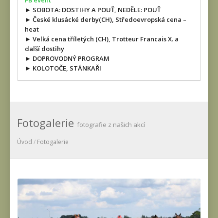
FB event
► SOBOTA: DOSTIHY A POUŤ, NEDĚLE: POUŤ
► České klusácké derby(CH), Středoevropská cena –
heat
► Velká cena tříletých (CH), Trotteur Francais X. a
další dostihy
► DOPROVODNÝ PROGRAM
► KOLOTOČE, STÁNKAŘI
Fotogalerie
fotografie z našich akcí
Úvod
/
Fotogalerie