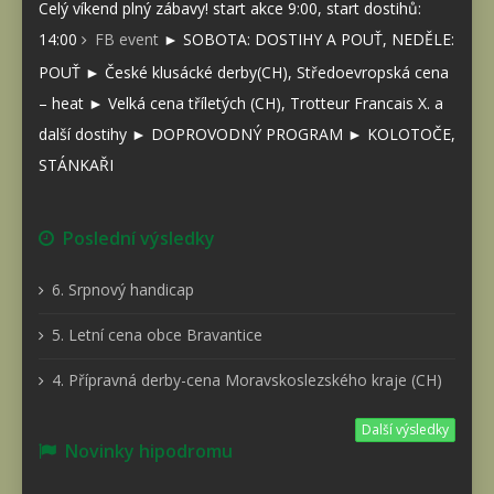
Celý víkend plný zábavy! start akce 9:00, start dostihů:
14:00
FB event
► SOBOTA: DOSTIHY A POUŤ, NEDĚLE:
POUŤ ► České klusácké derby(CH), Středoevropská cena
– heat ► Velká cena tříletých (CH), Trotteur Francais X. a
další dostihy ► DOPROVODNÝ PROGRAM ► KOLOTOČE,
STÁNKAŘI
Poslední výsledky
6. Srpnový handicap
5. Letní cena obce Bravantice
4. Přípravná derby-cena Moravskoslezského kraje (CH)
Další výsledky
Novinky hipodromu