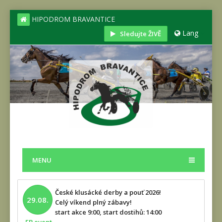
HIPODROM BRAVANTICE
Lang
Sledujte ŽIVĚ
MENU
České klusácké derby a pouť 2026!
29.08.
Celý víkend plný zábavy!
start akce 9:00, start dostihů: 14:00