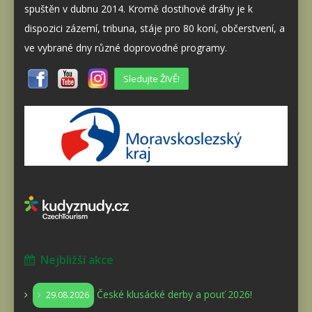
spuštěn v dubnu 2014. Kromě dostihové dráhy je k
dispozici zázemí, tribuna, stáje pro 80 koní, občerstvení, a
ve vybrané dny různé doprovodné programy.
Sledujte ŽIVĚ!
Nejbližší akce
České klusácké derby a pouť 2026!
29.08.2026