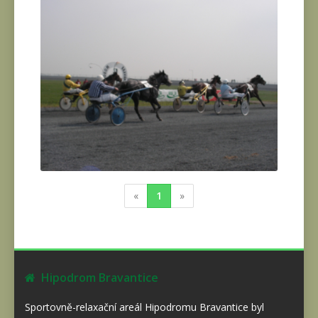
«
1
»
Hipodrom Bravantice
Sportovně-relaxační areál Hipodromu Bravantice byl