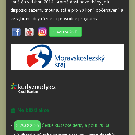
spuštěn v dubnu 2014. Kromě dostihové dráhy je k
dispozici zázemí, tribuna, stáje pro 80 koní, občerstvení, a
ve vybrané dny různé doprovodné programy.
Sledujte ŽIVĚ!
Nejbližší akce
České klusácké derby a pouť 2026!
29.08.2026