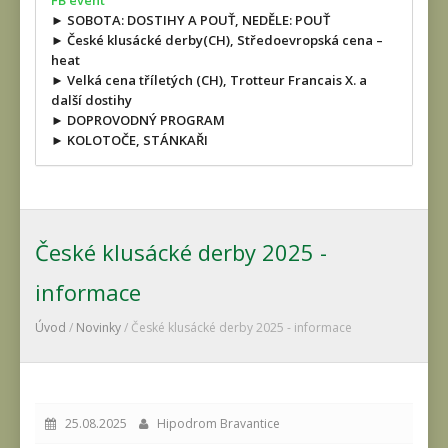
FB event
► SOBOTA: DOSTIHY A POUŤ, NEDĚLE: POUŤ
► České klusácké derby(CH), Středoevropská cena –
heat
► Velká cena tříletých (CH), Trotteur Francais X. a
další dostihy
► DOPROVODNÝ PROGRAM
► KOLOTOČE, STÁNKAŘI
České klusácké derby 2025 -
informace
Úvod
/
Novinky
/ České klusácké derby 2025 - informace
25.08.2025
Hipodrom Bravantice