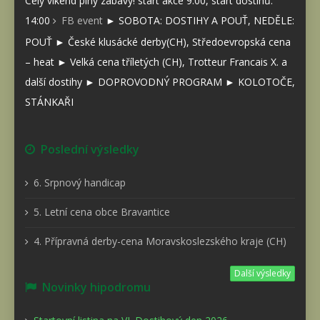
Celý víkend plný zábavy! start akce 9:00, start dostihů:
14:00
FB event
► SOBOTA: DOSTIHY A POUŤ, NEDĚLE:
POUŤ ► České klusácké derby(CH), Středoevropská cena
– heat ► Velká cena tříletých (CH), Trotteur Francais X. a
další dostihy ► DOPROVODNÝ PROGRAM ► KOLOTOČE,
STÁNKAŘI
Poslední výsledky
6. Srpnový handicap
5. Letní cena obce Bravantice
4. Přípravná derby-cena Moravskoslezského kraje (CH)
Další výsledky
Novinky hipodromu