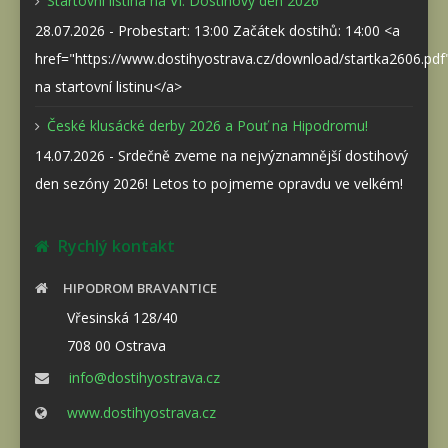
Startovní listina na VI. Dostihový den 2026
28.07.2026 - Probestart: 13:00 Začátek dostihů: 14:00 <a
href="https://www.dostihyostrava.cz/download/startka2606.pd
na startovní listinu</a>
České klusácké derby 2026 a Pouť na Hipodromu!
14.07.2026 - Srdečně zveme na nejvýznamnější dostihový
den sezóny 2026! Letos to pojmeme opravdu ve velkém!
Rychlý kontakt
HIPODROM BRAVANTICE
Vřesinská 128/40
708 00 Ostrava
info@dostihyostrava.cz
www.dostihyostrava.cz