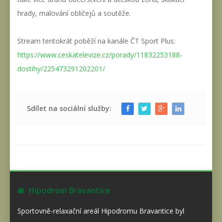
hrady, malování obličejů a soutěže.
Stream tentokrát poběží na kanále ČT Sport Plus:
https://www.ceskatelevize.cz/porady/11832253188-
dostihy/225473291202201/
Sdílet na sociální služby:
Hipodrom Bravantice
Sportovně-relaxační areál Hipodromu Bravantice byl