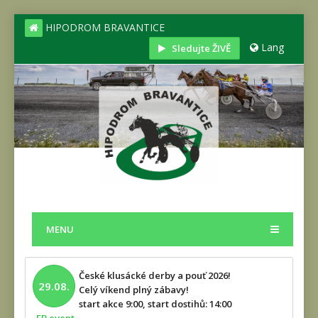
HIPODROM BRAVANTICE
Lang
Sledujte ŽIVĚ
MENU
České klusácké derby a pouť 2026!
29.08.
Celý víkend plný zábavy!
start akce 9:00, start dostihů: 14:00