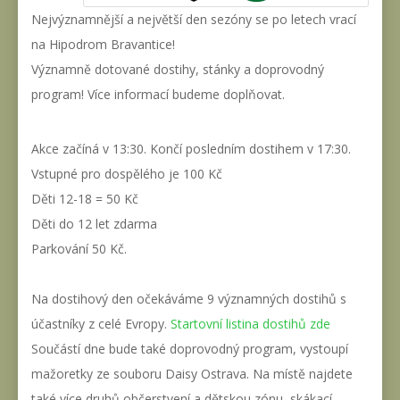
Nejvýznamnější a největší den sezóny se po letech vrací
na Hipodrom Bravantice!
Významně dotované dostihy, stánky a doprovodný
program! Více informací budeme doplňovat.
Akce začíná v 13:30. Končí posledním dostihem v 17:30.
Vstupné pro dospělého je 100 Kč
Děti 12-18 = 50 Kč
Děti do 12 let zdarma
Parkování 50 Kč.
Na dostihový den očekáváme 9 významných dostihů s
účastníky z celé Evropy.
Startovní listina dostihů zde
Součástí dne bude také doprovodný program, vystoupí
mažoretky ze souboru Daisy Ostrava. Na místě najdete
také více druhů občerstvení a dětskou zónu, skákací