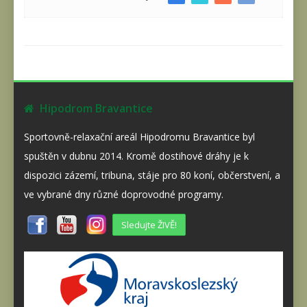
Hipodrom Bravantice
Sportovně-relaxační areál Hipodromu Bravantice byl
spuštěn v dubnu 2014. Kromě dostihové dráhy je k
dispozici zázemí, tribuna, stáje pro 80 koní, občerstvení, a
ve vybrané dny různé doprovodné programy.
Sledujte ŽIVĚ!