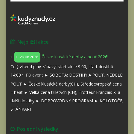
Nejbližší akce
České klusácké derby a pouť 2026!
29.08.2026
Celý víkend plný zábavy! start akce 9:00, start dostihů:
14:00
FB event
► SOBOTA: DOSTIHY A POUŤ, NEDĚLE:
POUŤ ► České klusácké derby(CH), Středoevropská cena
– heat ► Velká cena tříletých (CH), Trotteur Francais X. a
další dostihy ► DOPROVODNÝ PROGRAM ► KOLOTOČE,
STÁNKAŘI
Poslední výsledky