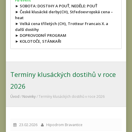
FB event
► SOBOTA: DOSTIHY A POUŤ, NEDĚLE: POUŤ
► České klusácké derby(CH), Středoevropská cena –
heat
► Velká cena tříletých (CH), Trotteur Francais X. a
další dostihy
► DOPROVODNÝ PROGRAM
► KOLOTOČE, STÁNKAŘI
Termíny klusáckých dostihů v roce
2026
Úvod
/
Novinky
/ Termíny klusáckých dostihů v roce 2026
23.02.2026
Hipodrom Bravantice