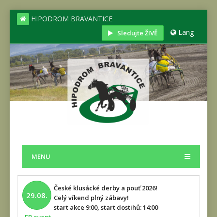
HIPODROM BRAVANTICE
Lang
Sledujte ŽIVĚ
MENU
České klusácké derby a pouť 2026!
29.08.
Celý víkend plný zábavy!
start akce 9:00, start dostihů: 14:00