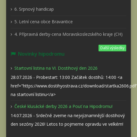
6. Srpnový handicap
5. Letní cena obce Bravantice
4. Přípravná derby-cena Moravskoslezského kraje (CH)
Další výsledky
Novinky hipodromu
Startovní listina na VI. Dostihový den 2026
28.07.2026 - Probestart: 13:00 Začátek dostihů: 14:00 <a
href="https://www.dostihyostrava.cz/download/startka2606.pd
na startovní listinu</a>
České klusácké derby 2026 a Pouť na Hipodromu!
14.07.2026 - Srdečně zveme na nejvýznamnější dostihový
den sezóny 2026! Letos to pojmeme opravdu ve velkém!