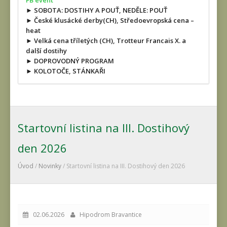
FB event
► SOBOTA: DOSTIHY A POUŤ, NEDĚLE: POUŤ
► České klusácké derby(CH), Středoevropská cena –
heat
► Velká cena tříletých (CH), Trotteur Francais X. a
další dostihy
► DOPROVODNÝ PROGRAM
► KOLOTOČE, STÁNKAŘI
Startovní listina na III. Dostihový
den 2026
Úvod
/
Novinky
/ Startovní listina na III. Dostihový den 2026
02.06.2026
Hipodrom Bravantice