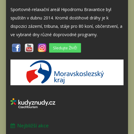
Sportovně-relaxační areál Hipodromu Bravantice byl
spuštěn v dubnu 2014. Kromě dostihové dráhy je k
dispozici zázemí, tribuna, stáje pro 80 koní, občerstvení, a
ve vybrané dny různé doprovodné programy.
Sledujte ŽIVĚ!
Nejbližší akce