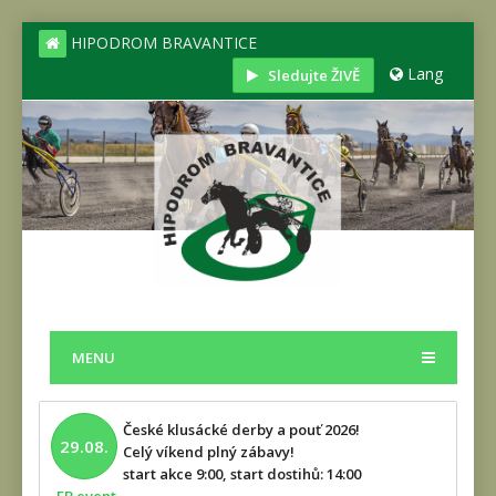
HIPODROM BRAVANTICE
Lang
Sledujte ŽIVĚ
MENU
České klusácké derby a pouť 2026!
29.08.
Celý víkend plný zábavy!
start akce 9:00, start dostihů: 14:00