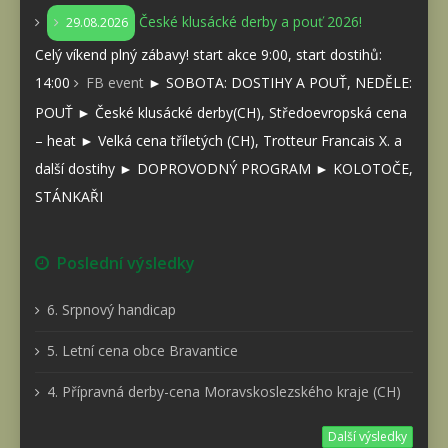
České klusácké derby a pouť 2026!
29.08.2026
Celý víkend plný zábavy! start akce 9:00, start dostihů:
14:00
FB event
► SOBOTA: DOSTIHY A POUŤ, NEDĚLE:
POUŤ ► České klusácké derby(CH), Středoevropská cena
– heat ► Velká cena tříletých (CH), Trotteur Francais X. a
další dostihy ► DOPROVODNÝ PROGRAM ► KOLOTOČE,
STÁNKAŘI
Poslední výsledky
6. Srpnový handicap
5. Letní cena obce Bravantice
4. Přípravná derby-cena Moravskoslezského kraje (CH)
Další výsledky