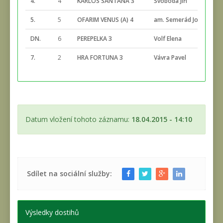
4.
4
KARLOS SANTANA 3
Svoboda Jiří
2:
5.
5
OFARIM VENUS (A) 4
am. Semerád Josef
2:
DN.
6
PEREPELKA 3
Volf Elena
2:
7.
2
HRA FORTUNA 3
Vávra Pavel
2:
Datum vložení tohoto záznamu:
18.04.2015 - 14:10
Sdílet na sociální služby:
Výsledky dostihů