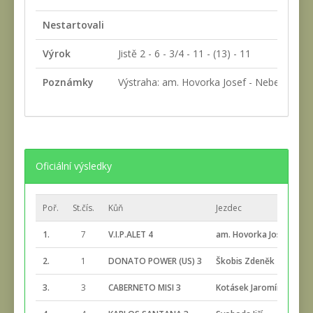
Nestartovali
Výrok
Jistě 2 - 6 - 3/4 - 11 - (13) - 11
Poznámky
Výstraha: am. Hovorka Josef - Nebezpečná jíz
Oficiální výsledky
Poř.
St.čís.
Kůň
Jezdec
Ce
1.
7
V.I.P.ALET 4
am. Hovorka Josef
2:
2.
1
DONATO POWER (US) 3
Škobis Zdeněk
2:
3.
3
CABERNETO MISI 3
Kotásek Jaromír
2: