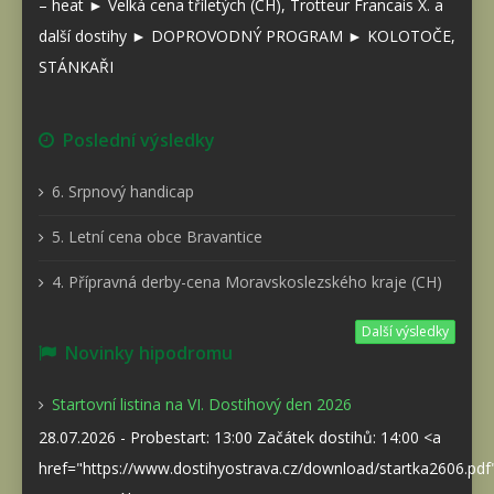
– heat ► Velká cena tříletých (CH), Trotteur Francais X. a
další dostihy ► DOPROVODNÝ PROGRAM ► KOLOTOČE,
STÁNKAŘI
Poslední výsledky
6. Srpnový handicap
5. Letní cena obce Bravantice
4. Přípravná derby-cena Moravskoslezského kraje (CH)
Další výsledky
Novinky hipodromu
Startovní listina na VI. Dostihový den 2026
28.07.2026 - Probestart: 13:00 Začátek dostihů: 14:00 <a
href="https://www.dostihyostrava.cz/download/startka2606.pd