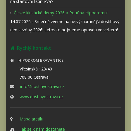
na startovní listinu</a>
České klusácké derby 2026 a Pouť na Hipodromu!
14.07.2026 - Srdečně zveme na nejvýznamnější dostihový
den sezóny 2026! Letos to pojmeme opravdu ve velkém!
Rychlý kontakt
HIPODROM BRAVANTICE
Vřesinská 128/40
708 00 Ostrava
info@dostihyostrava.cz
www.dostihyostrava.cz
Mapa areálu
Jak se k nám dostanete