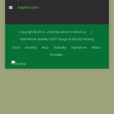
Napište nám
Copyright © 2014 - 2026
Hipodrom Central a.s.
|
Internetové stránky od
B7 design
&
Infocity Hosting
Úvod
Novinky
Akce
Výsledky
Hipodrom
Média
Kontakty