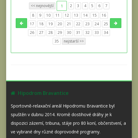
<< nejnovější
1
2
3
4
5
6
7
8
9
10
11
12
13
14
15
16
17
18
19
20
21
22
23
24
25
26
27
28
29
30
31
32
33
34
35
nejstarší >>
Hipodrom Bravantice
Sportovně-relaxační areál Hipodromu Bravantice byl
spuštěn v dubnu 2014. Kromě dostihové dráhy je k
dispozici zázemí, tribuna, stáje pro 80 koní, občerstvení, a
ve vybrané dny různé doprovodné programy.