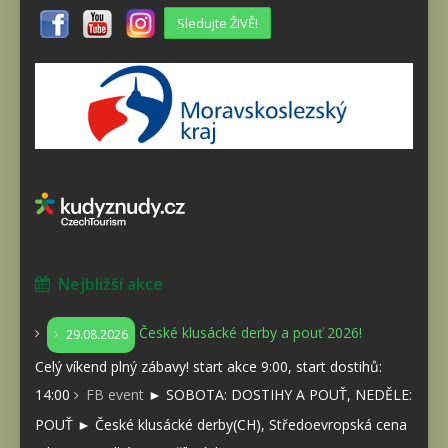
Sledujte ŽIVĚ!
Nejbližší akce
České klusácké derby a pouť 2026!
29.08.2026
Celý víkend plný zábavy! start akce 9:00, start dostihů:
14:00
FB event
► SOBOTA: DOSTIHY A POUŤ, NEDĚLE:
POUŤ ► České klusácké derby(CH), Středoevropská cena