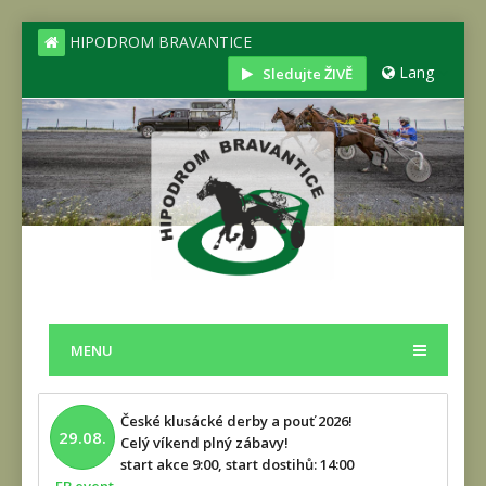
HIPODROM BRAVANTICE
Lang
Sledujte ŽIVĚ
MENU
České klusácké derby a pouť 2026!
29.08.
Celý víkend plný zábavy!
start akce 9:00, start dostihů: 14:00