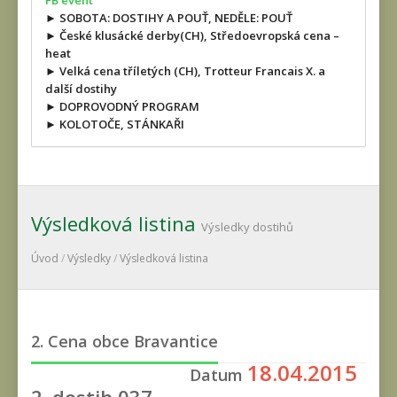
FB event
► SOBOTA: DOSTIHY A POUŤ, NEDĚLE: POUŤ
► České klusácké derby(CH), Středoevropská cena –
heat
► Velká cena tříletých (CH), Trotteur Francais X. a
další dostihy
► DOPROVODNÝ PROGRAM
► KOLOTOČE, STÁNKAŘI
Výsledková listina
Výsledky dostihů
Úvod
/
Výsledky
/
Výsledková listina
2. Cena obce Bravantice
18.04.2015
Datum