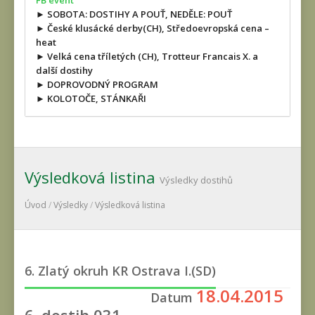
FB event
► SOBOTA: DOSTIHY A POUŤ, NEDĚLE: POUŤ
► České klusácké derby(CH), Středoevropská cena –
heat
► Velká cena tříletých (CH), Trotteur Francais X. a
další dostihy
► DOPROVODNÝ PROGRAM
► KOLOTOČE, STÁNKAŘI
Výsledková listina
Výsledky dostihů
Úvod
/
Výsledky
/
Výsledková listina
6. Zlatý okruh KR Ostrava I.(SD)
18.04.2015
Datum