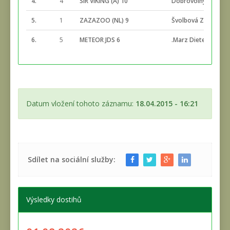
4.
4
SIR VIKING (A) 10
Dobrovolný David
5.
1
ZAZAZOO (NL) 9
Švolbová Zuzana
6.
5
METEOR JDS 6
.Marz Dieter
Datum vložení tohoto záznamu:
18.04.2015 - 16:21
Sdílet na sociální služby:
Výsledky dostihů