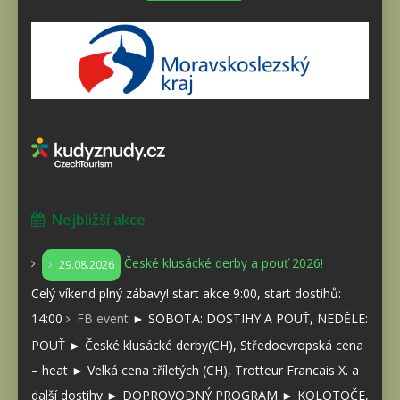
Nejbližší akce
České klusácké derby a pouť 2026!
29.08.2026
Celý víkend plný zábavy! start akce 9:00, start dostihů:
14:00
FB event
► SOBOTA: DOSTIHY A POUŤ, NEDĚLE:
POUŤ ► České klusácké derby(CH), Středoevropská cena
– heat ► Velká cena tříletých (CH), Trotteur Francais X. a
další dostihy ► DOPROVODNÝ PROGRAM ► KOLOTOČE,