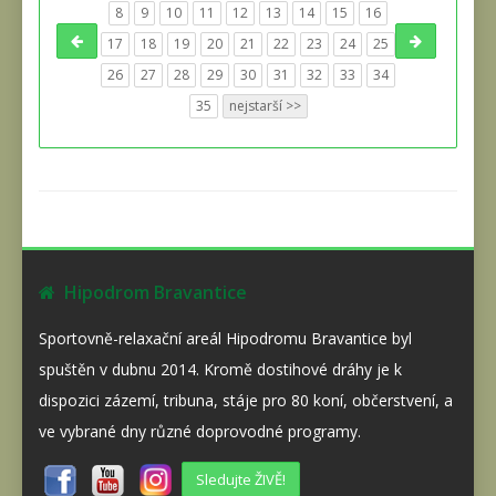
8
9
10
11
12
13
14
15
16
17
18
19
20
21
22
23
24
25
26
27
28
29
30
31
32
33
34
35
nejstarší >>
Hipodrom Bravantice
Sportovně-relaxační areál Hipodromu Bravantice byl
spuštěn v dubnu 2014. Kromě dostihové dráhy je k
dispozici zázemí, tribuna, stáje pro 80 koní, občerstvení, a
ve vybrané dny různé doprovodné programy.
Sledujte ŽIVĚ!