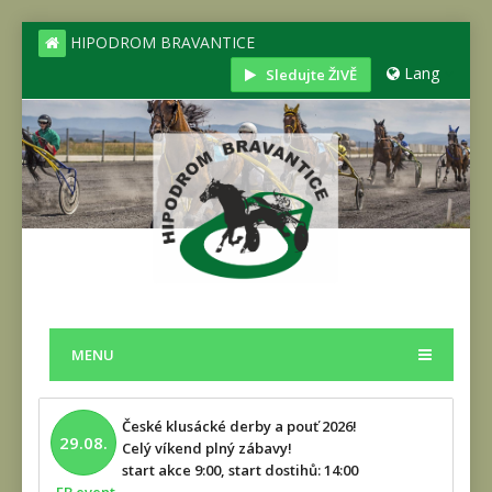
HIPODROM BRAVANTICE
Lang
Sledujte ŽIVĚ
MENU
České klusácké derby a pouť 2026!
29.08.
Celý víkend plný zábavy!
start akce 9:00, start dostihů: 14:00