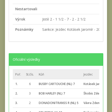
Nestartovali
Výrok
Jistě 2 - 1 1/2 - 7 - 2 - 2 1/2
Poznámky
Sankce: Jezdec Kotásek Jaromír - 200,- za p
Oficiální výsledky
Poř.
St.čís.
Kůň
Jezdec
1.
6
BUSBY CARTOUCHE (NL) 7
Kotásek Jaromír
2.
3
BOB HARLEY (NL) 7
Škobis Zdeněk
3.
2
DONADONITRANSS R (NL) 5
Vávra Zdeněk