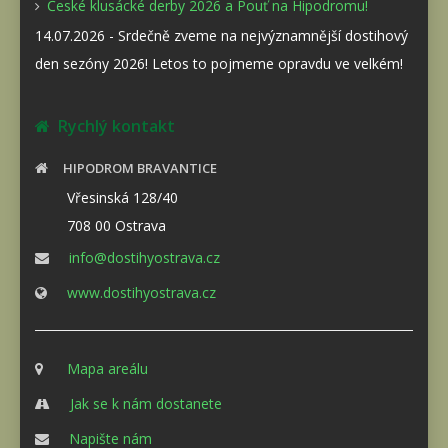
České klusácké derby 2026 a Pouť na Hipodromu!
14.07.2026 - Srdečně zveme na nejvýznamnější dostihový
den sezóny 2026! Letos to pojmeme opravdu ve velkém!
Rychlý kontakt
HIPODROM BRAVANTICE
Vřesinská 128/40
708 00 Ostrava
info@dostihyostrava.cz
www.dostihyostrava.cz
Mapa areálu
Jak se k nám dostanete
Napište nám