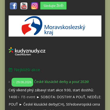
Sledujte ŽIVĚ!
Nejbližší akce
České klusácké derby a pouť 2026!
29.08.2026
Celý víkend plný zábavy! start akce 9:00, start dostihů:
14:00
FB event
► SOBOTA: DOSTIHY A POUŤ, NEDĚLE:
POUŤ ► České klusácké derby(CH), Středoevropská cena