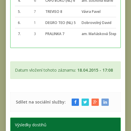
4.
6
CAFU BOKO (NL) 6
am. Štichová Marie
5.
7
TREVISO 8
Vávra Pavel
6.
1
DEGRO TEO (NL) 5
Dobrovolný David
7.
3
PRALINKA 7
am. Maňásková Štepánka
Datum vložení tohoto záznamu:
18.04.2015 - 17:08
Sdílet na sociální služby:
Výsledky dostihů