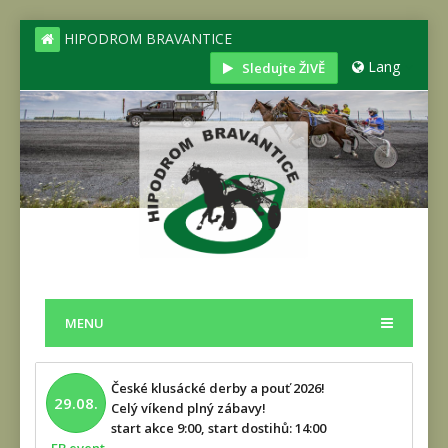
HIPODROM BRAVANTICE
Lang
Sledujte ŽIVĚ
MENU
České klusácké derby a pouť 2026!
29.08.
Celý víkend plný zábavy!
start akce 9:00, start dostihů: 14:00