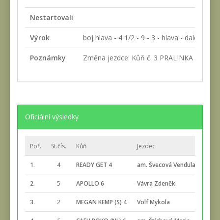
Nestartovali
Výrok
boj hlava - 4 1/2 - 9 - 3 - hlava - daleko
Poznámky
Změna jezdce: Kůň č. 3 PRALINKA 7 - Maň
Oficiální výsledky
Poř.
St.čís.
Kůň
Jezdec
1.
4
READY GET 4
am. Švecová Vendula
2.
5
APOLLO 6
Vávra Zdeněk
3.
2
MEGAN KEMP (S) 4
Volf Mykola