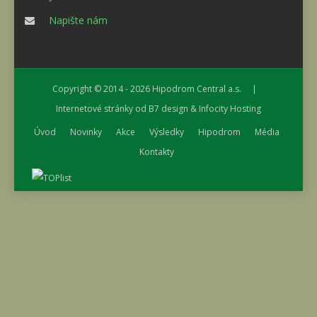
Napište nám
Copyright © 2014 - 2026
Hipodrom Central a.s.
|
Internetové stránky od
B7 design
&
Infocity Hosting
Úvod
Novinky
Akce
Výsledky
Hipodrom
Média
Kontakty