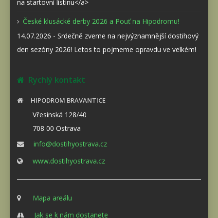
na startovní listinu</a>
České klusácké derby 2026 a Pouť na Hipodromu!
14.07.2026 - Srdečně zveme na nejvýznamnější dostihový
den sezóny 2026! Letos to pojmeme opravdu ve velkém!
Rychlý kontakt
HIPODROM BRAVANTICE
Vřesinská 128/40
708 00 Ostrava
info@dostihyostrava.cz
www.dostihyostrava.cz
Mapa areálu
Jak se k nám dostanete