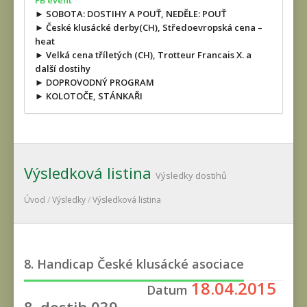
FB event
► SOBOTA: DOSTIHY A POUŤ, NEDĚLE: POUŤ
► České klusácké derby(CH), Středoevropská cena –
heat
► Velká cena tříletých (CH), Trotteur Francais X. a
další dostihy
► DOPROVODNÝ PROGRAM
► KOLOTOČE, STÁNKAŘI
Výsledková listina
Výsledky dostihů
Úvod
/
Výsledky
/
Výsledková listina
8. Handicap České klusácké asociace
18.04.2015
Datum