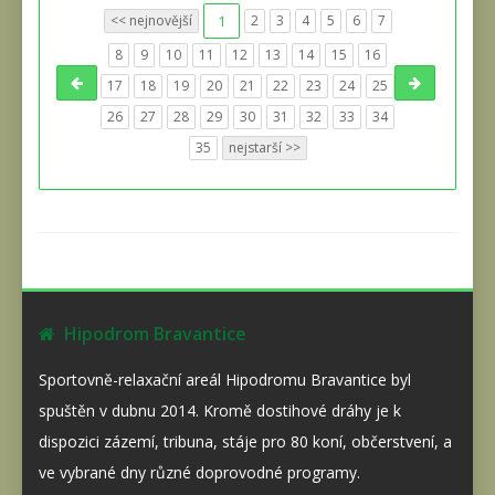
<< nejnovější
1
2
3
4
5
6
7
8
9
10
11
12
13
14
15
16
17
18
19
20
21
22
23
24
25
26
27
28
29
30
31
32
33
34
35
nejstarší >>
Hipodrom Bravantice
Sportovně-relaxační areál Hipodromu Bravantice byl
spuštěn v dubnu 2014. Kromě dostihové dráhy je k
dispozici zázemí, tribuna, stáje pro 80 koní, občerstvení, a
ve vybrané dny různé doprovodné programy.