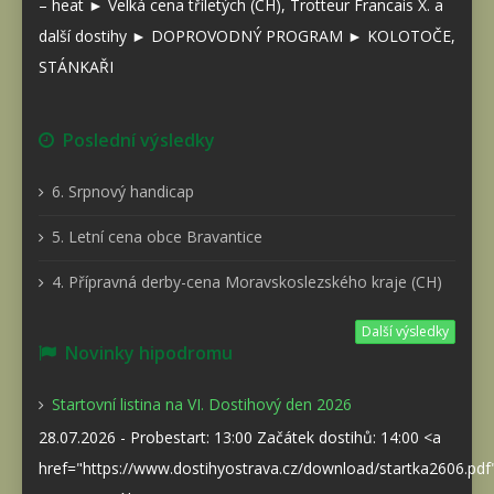
– heat ► Velká cena tříletých (CH), Trotteur Francais X. a
další dostihy ► DOPROVODNÝ PROGRAM ► KOLOTOČE,
STÁNKAŘI
Poslední výsledky
6. Srpnový handicap
5. Letní cena obce Bravantice
4. Přípravná derby-cena Moravskoslezského kraje (CH)
Další výsledky
Novinky hipodromu
Startovní listina na VI. Dostihový den 2026
28.07.2026 - Probestart: 13:00 Začátek dostihů: 14:00 <a
href="https://www.dostihyostrava.cz/download/startka2606.pd