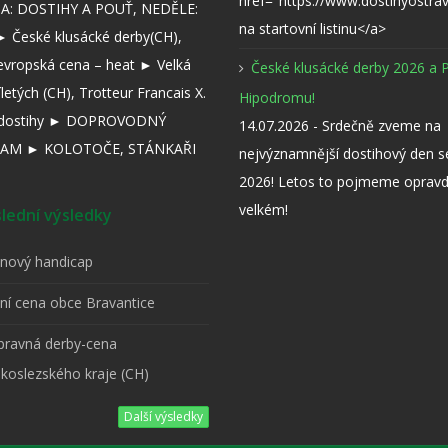
href="https://www.dostihyostra
: DOSTIHY A POUŤ, NEDĚLE:
na startovní listinu</a>
 České klusácké derby(CH),
evropská cena – heat ► Velká
České klusácké derby 2026 a 
íletých (CH), Trotteur Francais X.
Hipodromu!
í dostihy ► DOPROVODNÝ
14.07.2026 - Srdečně zveme na
AM ► KOLOTOČE, STÁNKAŘI
nejvýznamnější dostihový den 
2026! Letos to pojmeme opravd
velkém!
ední výsledky
pnový handicap
tní cena obce Bravantice
ípravná derby-cena
koslezského kraje (CH)
Další výsledky