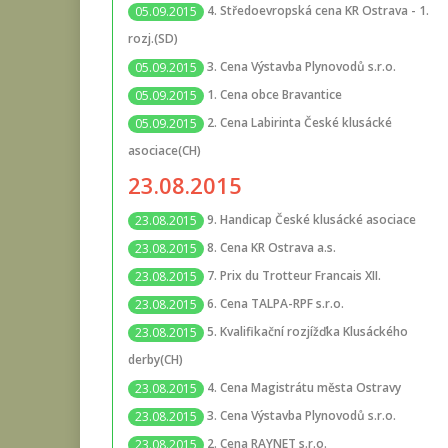
4. Středoevropská cena KR Ostrava - 1.
05.09.2015
rozj.(SD)
3. Cena Výstavba Plynovodů s.r.o.
05.09.2015
1. Cena obce Bravantice
05.09.2015
2. Cena Labirinta České klusácké
05.09.2015
asociace(CH)
23.08.2015
9. Handicap České klusácké asociace
23.08.2015
8. Cena KR Ostrava a.s.
23.08.2015
7. Prix du Trotteur Francais XII.
23.08.2015
6. Cena TALPA-RPF s.r.o.
23.08.2015
5. Kvalifikační rozjížďka Klusáckého
23.08.2015
derby(CH)
4. Cena Magistrátu města Ostravy
23.08.2015
3. Cena Výstavba Plynovodů s.r.o.
23.08.2015
2. Cena RAYNET s.r.o.
23.08.2015