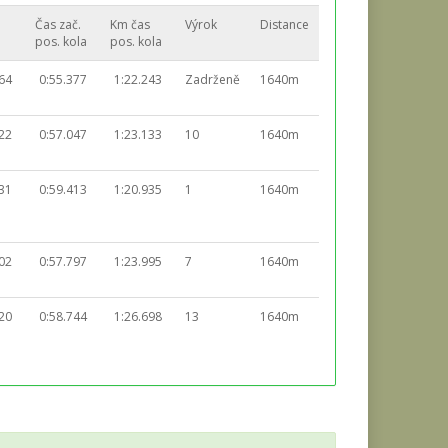
s
Čas zač.
Km čas
Výrok
Distance
pos. kola
pos. kola
64
0:55.377
1:22.243
Zadrženě
1640m
22
0:57.047
1:23.133
10
1640m
31
0:59.413
1:20.935
1
1640m
02
0:57.797
1:23.995
7
1640m
20
0:58.744
1:26.698
13
1640m