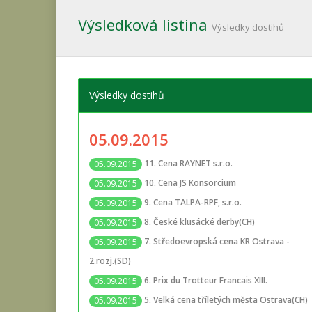
Výsledková listina
Výsledky dostihů
Výsledky dostihů
05.09.2015
11. Cena RAYNET s.r.o.
05.09.2015
10. Cena JS Konsorcium
05.09.2015
9. Cena TALPA-RPF, s.r.o.
05.09.2015
8. České klusácké derby(CH)
05.09.2015
7. Středoevropská cena KR Ostrava -
05.09.2015
2.rozj.(SD)
6. Prix du Trotteur Francais XIII.
05.09.2015
5. Velká cena tříletých města Ostrava(CH)
05.09.2015