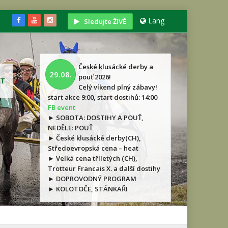
Lang
Sledujte ŽIVĚ
České klusácké derby a
29.08.
pouť 2026!
T
Celý víkend plný zábavy!
start akce 9:00, start dostihů: 14:00
FB event
► SOBOTA: DOSTIHY A POUŤ,
NEDĚLE: POUŤ
► České klusácké derby(CH),
Středoevropská cena – heat
► Velká cena tříletých (CH),
Trotteur Francais X. a další dostihy
► DOPROVODNÝ PROGRAM
► KOLOTOČE, STÁNKAŘI