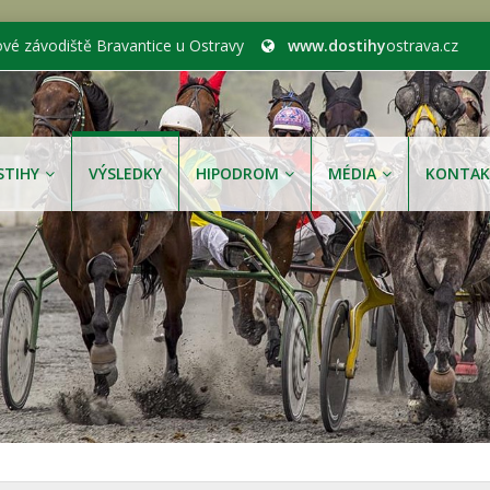
ové závodiště Bravantice u Ostravy
www.dostihy
ostrava.cz
STIHY
VÝSLEDKY
HIPODROM
MÉDIA
KONTAK