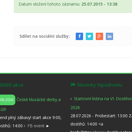
Datum vložení tohoto záznamu:
25.07.2015 - 13:38
Sdílet na sociální služby:
ližší akce
Novinky hipodromu
Startovní listina na VI. Dostih
České klusácké derby a
.08.2026
2026
26!
28.07.2026 - Probestart: 13:00 
kend plný zábavy! start akce 9:00,
dostihů: 14:00 <a
ostihů: 14:00
FB event
►