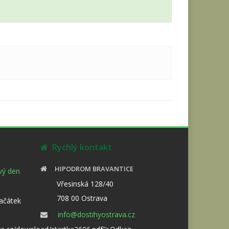
Rychlý kontakt
HIPODROM BRAVANTICE
ový den
Vřesinská 128/40
708 00 Ostrava
Začátek
info@dostihyostrava.cz