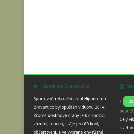
Hipodrom Bravantice
Nejb
Sportovně-relaxační areál Hipodromu
29
Bravantice byl spuštěn v dubnu 2014.
pouť 20
Kromě dostihové dráhy je k dispozici
Celý ví
zázemí, tribuna, stáje pro 80 koní,
start d
občerstvení, a ve vybrané dny různé