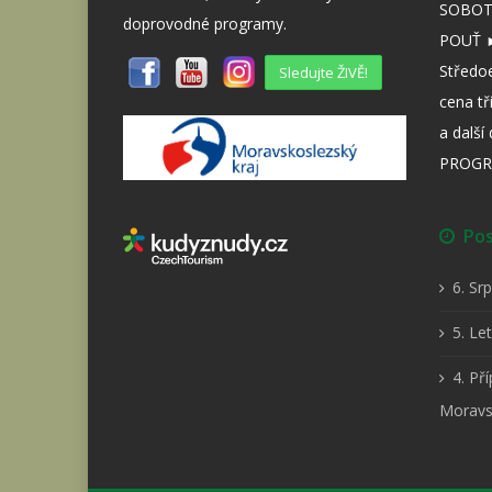
SOBOTA
doprovodné programy.
POUŤ ►
Středo
Sledujte ŽIVĚ!
cena tř
a dalš
PROGR
Posl
6. Sr
5. Le
4. Př
Moravs