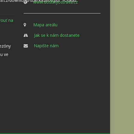
va.cz/download/startka2606.pdf">Odkaz
www.dostihyostrava.cz
Pouť na
Mapa areálu
Jak se k nám dostanete
Napište nám
sezóny
u ve