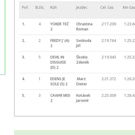
Poř.
St.čís.
Kůň
Jezdec
Cel. čas
Km ča
1.
4
YOKER TEČ
Chrastina
2:17.209
1:23.6
2
Roman
2.
2
FREDY J' (A)
Svoboda
2:19.764
1:25.2
2
Jiří
3.
5
DEVIL IN
Škobis
2:19.943
1:25.3
DISGUISE
Zdeněk
(D) 2
4.
1
EDENS JE
.Marz
2:21.372
1:26.2
SOLE (S) 2
Dieter
5.
3
CAVIAR MISI
Kotásek
2:25.009
1:28.4
2
Jaromír