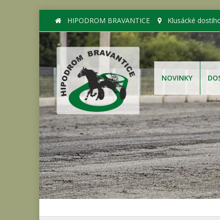
HIPODROM BRAVANTICE
Klusácké dostih
NOVINKY
DO