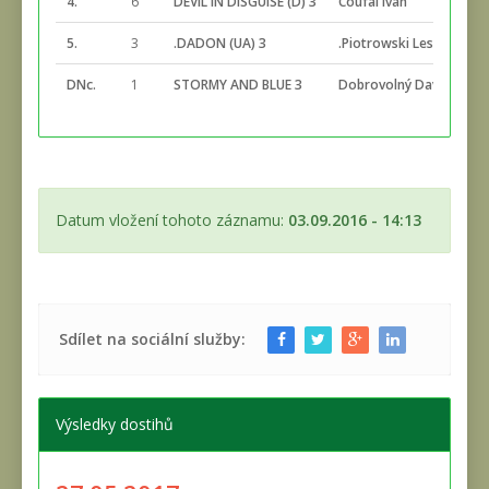
4.
6
DEVIL IN DISGUISE (D) 3
Coufal Ivan
2
5.
3
.DADON (UA) 3
.Piotrowski Leszek
2
DNc.
1
STORMY AND BLUE 3
Dobrovolný David
2
Datum vložení tohoto záznamu:
03.09.2016 - 14:13
Sdílet na sociální služby:
Výsledky dostihů