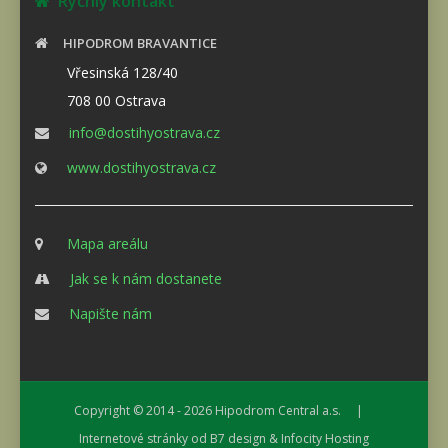
Rychlý kontakt
HIPODROM BRAVANTICE
Vřesinská 128/40
708 00 Ostrava
info@dostihyostrava.cz
www.dostihyostrava.cz
Mapa areálu
Jak se k nám dostanete
Napište nám
Copyright © 2014 - 2026
Hipodrom Central a.s.
|
Internetové stránky od
B7 design
&
Infocity Hosting