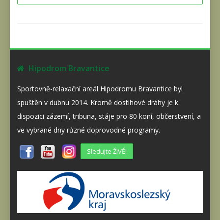
Hipodrom Bravantice
Sportovně-relaxační areál Hipodromu Bravantice byl
spuštěn v dubnu 2014. Kromě dostihové dráhy je k
dispozici zázemí, tribuna, stáje pro 80 koní, občerstvení, a
ve vybrané dny různé doprovodné programy.
Sledujte ŽIVĚ!