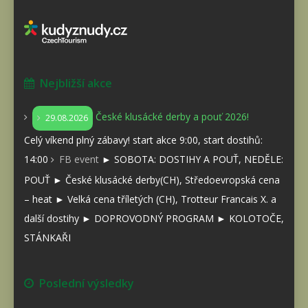
Nejbližší akce
České klusácké derby a pouť 2026!
29.08.2026
Celý víkend plný zábavy! start akce 9:00, start dostihů:
14:00
FB event
► SOBOTA: DOSTIHY A POUŤ, NEDĚLE:
POUŤ ► České klusácké derby(CH), Středoevropská cena
– heat ► Velká cena tříletých (CH), Trotteur Francais X. a
další dostihy ► DOPROVODNÝ PROGRAM ► KOLOTOČE,
STÁNKAŘI
Poslední výsledky