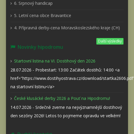
6. Srpnový handicap
5. Letní cena obce Bravantice
4. Přípravná derby-cena Moravskoslezského kraje (CH)
Další výsledky
Novinky hipodromu
Startovní listina na VI. Dostihový den 2026
28.07.2026 - Probestart: 13:00 Začátek dostihů: 14:00 <a
href="https://www.dostihyostrava.cz/download/startka2606.pd
na startovní listinu</a>
České klusácké derby 2026 a Pouť na Hipodromu!
14.07.2026 - Srdečně zveme na nejvýznamnější dostihový
den sezóny 2026! Letos to pojmeme opravdu ve velkém!