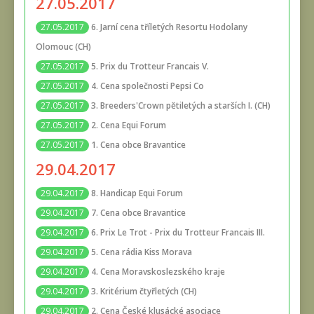
27.05.2017
6. Jarní cena tříletých Resortu Hodolany
27.05.2017
Olomouc (CH)
5. Prix du Trotteur Francais V.
27.05.2017
4. Cena společnosti Pepsi Co
27.05.2017
3. Breeders'Crown pětiletých a starších I. (CH)
27.05.2017
2. Cena Equi Forum
27.05.2017
1. Cena obce Bravantice
27.05.2017
29.04.2017
8. Handicap Equi Forum
29.04.2017
7. Cena obce Bravantice
29.04.2017
6. Prix Le Trot - Prix du Trotteur Francais III.
29.04.2017
5. Cena rádia Kiss Morava
29.04.2017
4. Cena Moravskoslezského kraje
29.04.2017
3. Kritérium čtyřletých (CH)
29.04.2017
2. Cena České klusácké asociace
29.04.2017