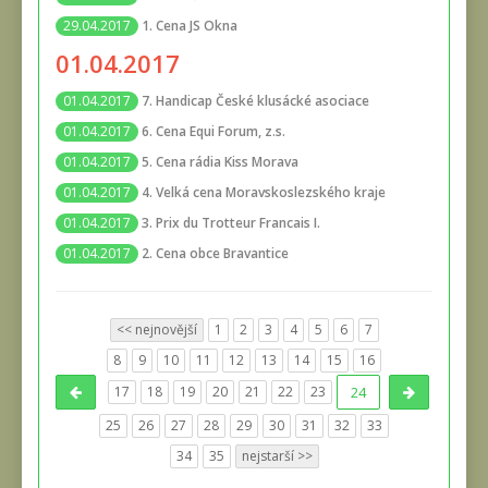
1. Cena JS Okna
29.04.2017
01.04.2017
7. Handicap České klusácké asociace
01.04.2017
6. Cena Equi Forum, z.s.
01.04.2017
5. Cena rádia Kiss Morava
01.04.2017
4. Velká cena Moravskoslezského kraje
01.04.2017
3. Prix du Trotteur Francais I.
01.04.2017
2. Cena obce Bravantice
01.04.2017
<< nejnovější
1
2
3
4
5
6
7
8
9
10
11
12
13
14
15
16
17
18
19
20
21
22
23
24
25
26
27
28
29
30
31
32
33
34
35
nejstarší >>