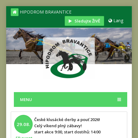
HIPODROM BRAVANTICE
Lang
Sledujte ŽIVĚ
MENU
České klusácké derby a pouť 2026!
29.08.
Celý víkend plný zábavy!
start akce 9:00, start dostihů: 14:00