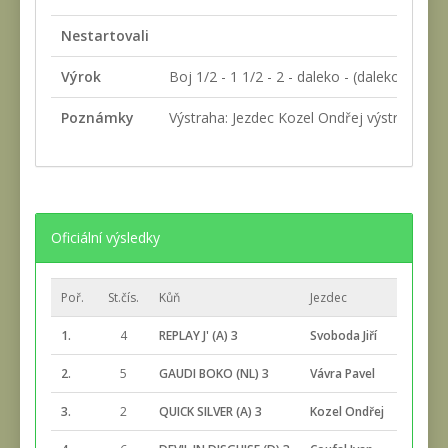
Nestartovali
Výrok
Boj 1/2 - 1 1/2 - 2 - daleko - (daleko)
Poznámky
Výstraha: Jezdec Kozel Ondřej výstraha za př
Oficiální výsledky
Poř.
St.čís.
Kůň
Jezdec
C
1.
4
REPLAY J' (A) 3
Svoboda Jiří
2
2.
5
GAUDI BOKO (NL) 3
Vávra Pavel
2
3.
2
QUICK SILVER (A) 3
Kozel Ondřej
2