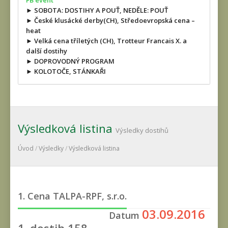
FB event
► SOBOTA: DOSTIHY A POUŤ, NEDĚLE: POUŤ
► České klusácké derby(CH), Středoevropská cena –
heat
► Velká cena tříletých (CH), Trotteur Francais X. a
další dostihy
► DOPROVODNÝ PROGRAM
► KOLOTOČE, STÁNKAŘI
Výsledková listina
Výsledky dostihů
Úvod
/
Výsledky
/
Výsledková listina
1. Cena TALPA-RPF, s.r.o.
03.09.2016
Datum