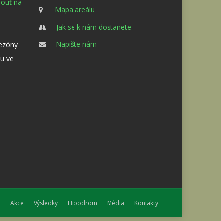
Pouť na
Mapa areálu
Jak se k nám dostanete
Napište nám
sezóny
u ve
y
Akce
Výsledky
Hipodrom
Média
Kontakty