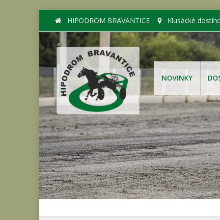
HIPODROM BRAVANTICE
Klusácké dostih
NOVINKY
DO