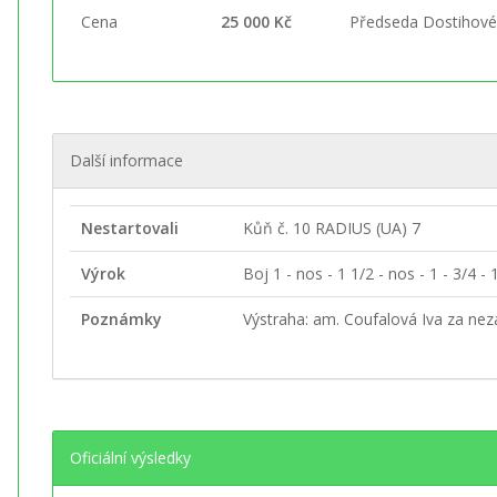
Cena
25 000 Kč
Předseda Dostihové
Další informace
Nestartovali
Kůň č. 10 RADIUS (UA) 7
Výrok
Boj 1 - nos - 1 1/2 - nos - 1 - 3/4 - 1
Poznámky
Výstraha: am. Coufalová Iva za neza
Oficiální výsledky