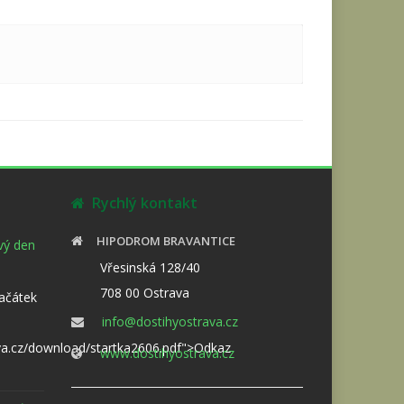
Rychlý kontakt
HIPODROM BRAVANTICE
ový den
Vřesinská 128/40
708 00 Ostrava
Začátek
info@dostihyostrava.cz
va.cz/download/startka2606.pdf">Odkaz
www.dostihyostrava.cz