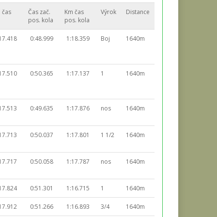
 čas
Čas zač.
Km čas
Výrok
Distance
pos. kola
pos. kola
17.418
0:48.999
1:18.359
Boj
1640m
17.510
0:50.365
1:17.137
1
1640m
17.513
0:49.635
1:17.876
nos
1640m
17.713
0:50.037
1:17.801
1 1/2
1640m
17.717
0:50.058
1:17.787
nos
1640m
17.824
0:51.301
1:16.715
1
1640m
17.912
0:51.266
1:16.893
3/4
1640m