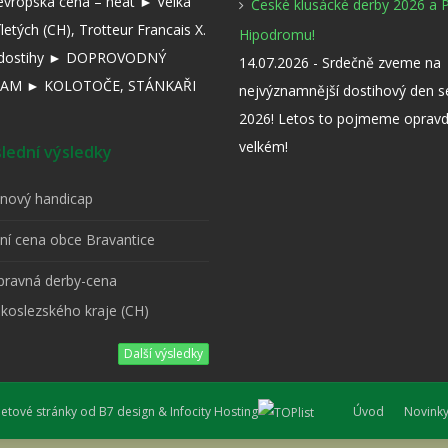
evropská cena – heat ► Velká
České klusácké derby 2026 a 
íletých (CH), Trotteur Francais X.
Hipodromu!
í dostihy ► DOPROVODNÝ
14.07.2026 - Srdečně zveme na
AM ► KOLOTOČE, STÁNKAŘI
nejvýznamnější dostihový den 
2026! Letos to pojmeme opravd
velkém!
ední výsledky
pnový handicap
tní cena obce Bravantice
ípravná derby-cena
koslezského kraje (CH)
Další výsledky
tové stránky od
B7 design
&
Infocity Hosting
Úvod
Novink