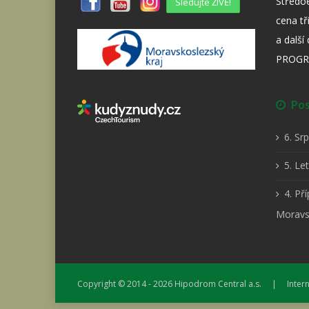
Středo
Sledujte ŽIVĚ!
cena tř
a dalš
PROGR
Posl
6. Sr
5. Le
4. Př
Moravs
Copyright © 2014 - 2026
Hipodrom Central a.s.
| Interne