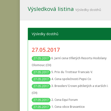
Výsledková listina
Výsledky dostihů
Výsledky dostihů
27.05.2017
6. Jarní cena tříletých Resortu Hodolany
27.05.2017
Olomouc (CH)
5. Prix du Trotteur Francais V.
27.05.2017
4. Cena společnosti Pepsi Co
27.05.2017
3. Breeders'Crown pětiletých a starších I.
27.05.2017
(CH)
2. Cena Equi Forum
27.05.2017
1. Cena obce Bravantice
27.05.2017