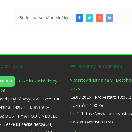
Sdílet na sociální služby:
ližší akce
Novinky hipodromu
Startovní listina na VI. Dostih
České klusácké derby a
.08.2026
2026
26!
28.07.2026 - Probestart: 13:00 
kend plný zábavy! start akce 9:00,
dostihů: 14:00 <a
ostihů: 14:00
FB event
►
href="https://www.dostihyostra
: DOSTIHY A POUŤ, NEDĚLE:
na startovní listinu</a>
 České klusácké derby(CH),