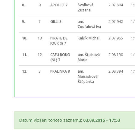
8.
9
APOLLO 7
Švolbová
2:07.804
1:
Zuzana
9.
7
GILLI 8
am.
2:07.942
1:
Coufalová Iva
10.
13
PIRATE DE
Kalčík Michal
2:07.965
1:
JOUR (I) 7
11.
12
CAFU BOKO
am. Štichová
2:08.190
1:
(NL) 7
Marie
12.
3
PRALINKA 8
am.
2:08.394
1:
Maňásková
Štěpánka
Datum vložení tohoto záznamu:
03.09.2016 - 17:53