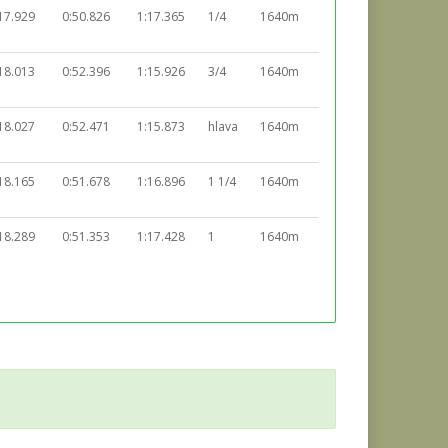
17.929
0:50.826
1:17.365
1/4
1640m
18.013
0:52.396
1:15.926
3/4
1640m
18.027
0:52.471
1:15.873
hlava
1640m
18.165
0:51.678
1:16.896
1 1/4
1640m
18.289
0:51.353
1:17.428
1
1640m