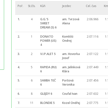
Poř.
St.čís.
Kůň
Jezdec
Cel. čas
Km
1.
4
G.G.'S
am. Tvrzová
2:06.966
1:
SWEET
Alena
DREAM (S) 6
2.
1
DONATO
Komlóši
2:07.116
1:
POWER (US)
Ondrej
4
3.
2
V.I.P.ALET 5
am. Hovorka
2:07.122
1:
Josef
4.
5
RAPIDA (RU)
am. Jelínková
2:07.449
1:
6
Klára
5.
6
SAMBA TEČ
Poršová
2:07.456
1:
6
Veronika
6.
8
GLEJDY 6
Coufal Ivan
2:07.632
1:
7.
11
BLONDIE 5
Kozel Ondřej
2:07.775
1: