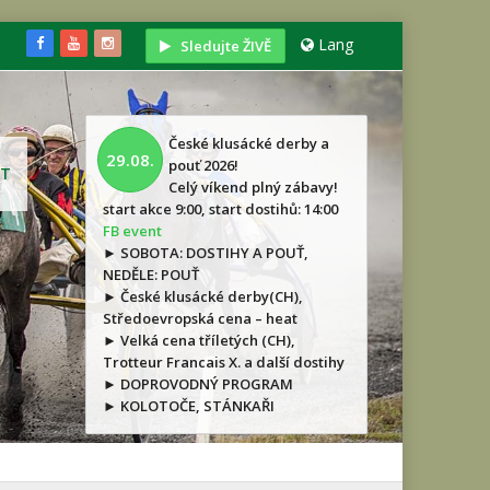
Lang
Sledujte ŽIVĚ
České klusácké derby a
29.08.
pouť 2026!
T
Celý víkend plný zábavy!
start akce 9:00, start dostihů: 14:00
FB event
► SOBOTA: DOSTIHY A POUŤ,
NEDĚLE: POUŤ
► České klusácké derby(CH),
Středoevropská cena – heat
► Velká cena tříletých (CH),
Trotteur Francais X. a další dostihy
► DOPROVODNÝ PROGRAM
► KOLOTOČE, STÁNKAŘI