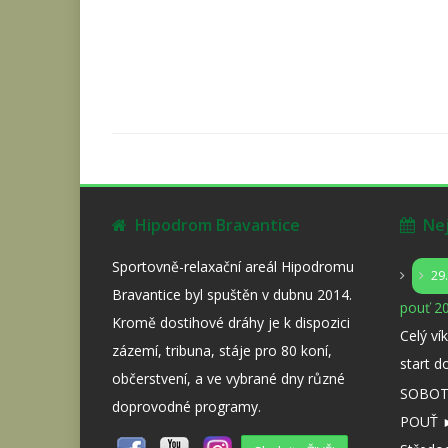
Hipodrom Bravantice
Nejb
Sportovně-relaxační areál Hipodromu
29
Bravantice byl spuštěn v dubnu 2014.
pouť 20
Kromě dostihové dráhy je k dispozici
Celý ví
zázemí, tribuna, stáje pro 80 koní,
start d
občerstvení, a ve vybrané dny různé
SOBOTA
doprovodné programy.
POUŤ ►