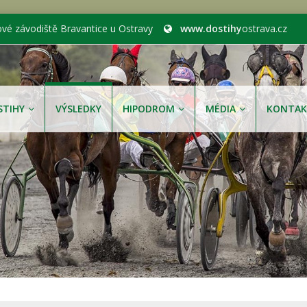
ové závodiště Bravantice u Ostravy
www.dostihy
ostrava.cz
STIHY
VÝSLEDKY
HIPODROM
MÉDIA
KONTAK