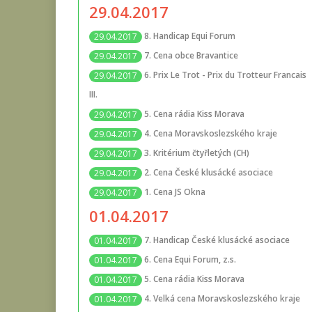
29.04.2017
8. Handicap Equi Forum
29.04.2017
7. Cena obce Bravantice
29.04.2017
6. Prix Le Trot - Prix du Trotteur Francais
29.04.2017
III.
5. Cena rádia Kiss Morava
29.04.2017
4. Cena Moravskoslezského kraje
29.04.2017
3. Kritérium čtyřletých (CH)
29.04.2017
2. Cena České klusácké asociace
29.04.2017
1. Cena JS Okna
29.04.2017
01.04.2017
7. Handicap České klusácké asociace
01.04.2017
6. Cena Equi Forum, z.s.
01.04.2017
5. Cena rádia Kiss Morava
01.04.2017
4. Velká cena Moravskoslezského kraje
01.04.2017