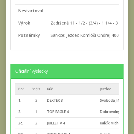
Nestartovali
Výrok
Zadrženě 11 - 1/2 - (3/4) - 1 1/4 - 3 1/2 - 1/
Poznámky
Sankce: Jezdec Komlóši Ondrej 400 Kč za na
Oficiální výsledky
Poř.
St.čís.
Kůň
Jezdec
1.
3
DEXTER 3
Svoboda Jiří
2.
1
TOP EAGLE 4
Dobrovolný David
3c.
2
JUILLET V 4
Kalčík Michal