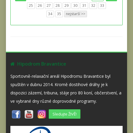
25
26
27
28
29
30
31
32
33
34
35
nejstarší >>
Hipodrom Bravantice
Sportovně-relaxační areál Hipodromu Bravantice byl
spuštěn v dubnu 2014. Kromě dostihové dráhy je k
dispozici zázemí, tribuna, stáje pro 80 koní, občerstvení, a
ve vybrané dny různé doprovodné programy.
Sledujte ŽIVĚ!