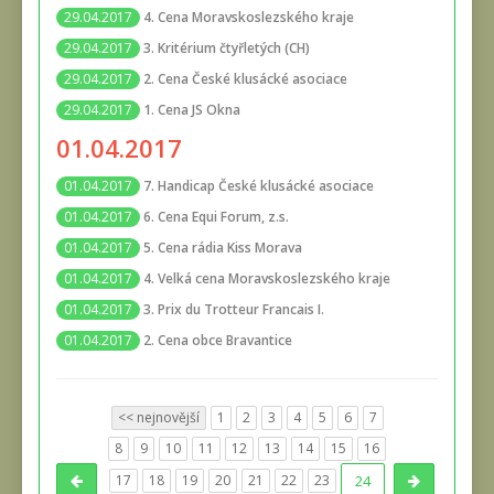
4. Cena Moravskoslezského kraje
29.04.2017
3. Kritérium čtyřletých (CH)
29.04.2017
2. Cena České klusácké asociace
29.04.2017
1. Cena JS Okna
29.04.2017
01.04.2017
7. Handicap České klusácké asociace
01.04.2017
6. Cena Equi Forum, z.s.
01.04.2017
5. Cena rádia Kiss Morava
01.04.2017
4. Velká cena Moravskoslezského kraje
01.04.2017
3. Prix du Trotteur Francais I.
01.04.2017
2. Cena obce Bravantice
01.04.2017
<< nejnovější
1
2
3
4
5
6
7
8
9
10
11
12
13
14
15
16
17
18
19
20
21
22
23
24