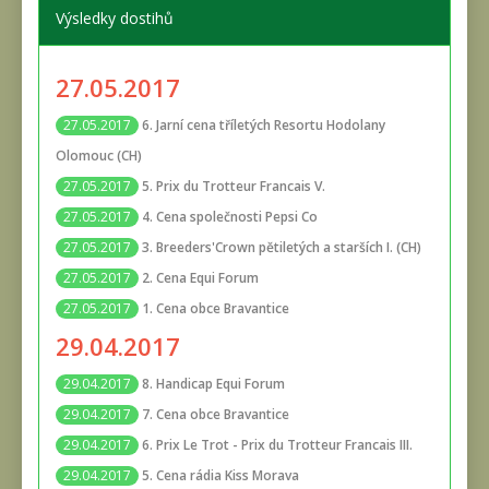
Výsledky dostihů
27.05.2017
6. Jarní cena tříletých Resortu Hodolany
27.05.2017
Olomouc (CH)
5. Prix du Trotteur Francais V.
27.05.2017
4. Cena společnosti Pepsi Co
27.05.2017
3. Breeders'Crown pětiletých a starších I. (CH)
27.05.2017
2. Cena Equi Forum
27.05.2017
1. Cena obce Bravantice
27.05.2017
29.04.2017
8. Handicap Equi Forum
29.04.2017
7. Cena obce Bravantice
29.04.2017
6. Prix Le Trot - Prix du Trotteur Francais III.
29.04.2017
5. Cena rádia Kiss Morava
29.04.2017