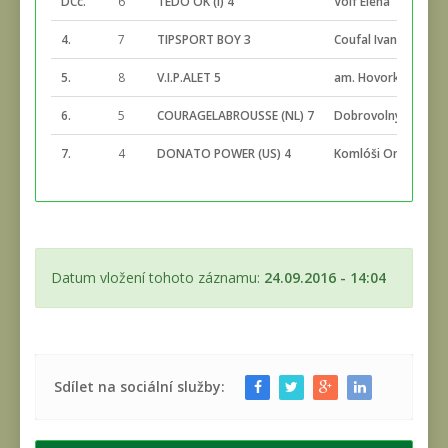
DCc.
6
TEDO OK (I) 4
Volf Elena
4.
7
TIPSPORT BOY 3
Coufal Ivan
5.
8
V.I.P.ALET 5
am. Hovorka Josef
6.
5
COURAGELABROUSSE (NL) 7
Dobrovolný Jarosla
7.
4
DONATO POWER (US) 4
Komlóši Ondrej
Datum vložení tohoto záznamu:
24.09.2016 - 14:04
Sdílet na sociální služby: