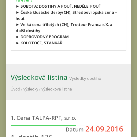
FB event
► SOBOTA: DOSTIHY A POUŤ, NEDĚLE: POUŤ
► České klusácké derby(CH), Středoevropská cena –
heat
► Velká cena tříletých (CH), Trotteur Francais X. a
další dostihy
► DOPROVODNÝ PROGRAM
► KOLOTOČE, STÁNKAŘI
Výsledková listina
Výsledky dostihů
Úvod
/
Výsledky
/
Výsledková listina
1. Cena TALPA-RPF, s.r.o.
24.09.2016
Datum