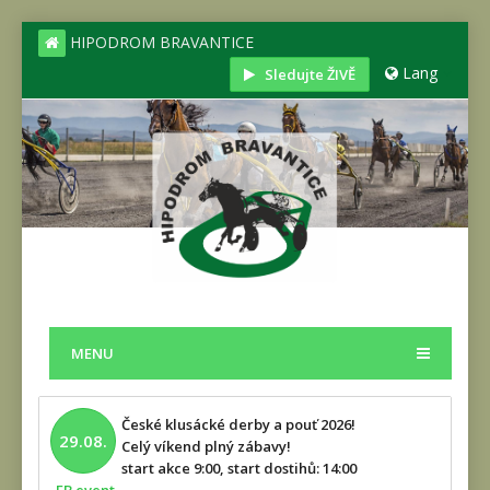
HIPODROM BRAVANTICE
Lang
Sledujte ŽIVĚ
MENU
České klusácké derby a pouť 2026!
29.08.
Celý víkend plný zábavy!
start akce 9:00, start dostihů: 14:00