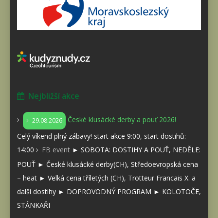
Nejbližší akce
České klusácké derby a pouť 2026!
29.08.2026
Celý víkend plný zábavy! start akce 9:00, start dostihů:
14:00
FB event
► SOBOTA: DOSTIHY A POUŤ, NEDĚLE:
POUŤ ► České klusácké derby(CH), Středoevropská cena
– heat ► Velká cena tříletých (CH), Trotteur Francais X. a
další dostihy ► DOPROVODNÝ PROGRAM ► KOLOTOČE,
STÁNKAŘI