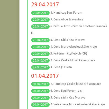
29.04.2017
8. Handicap Equi Forum
29.04.2017
7. Cena obce Bravantice
29.04.2017
6. Prix Le Trot - Prix du Trotteur Francais
29.04.2017
III.
5. Cena rádia Kiss Morava
29.04.2017
4. Cena Moravskoslezského kraje
29.04.2017
3. Kritérium čtyřletých (CH)
29.04.2017
2. Cena České klusácké asociace
29.04.2017
1. Cena JS Okna
29.04.2017
01.04.2017
7. Handicap České klusácké asociace
01.04.2017
6. Cena Equi Forum, z.s.
01.04.2017
5. Cena rádia Kiss Morava
01.04.2017
4. Velká cena Moravskoslezského kraje
01.04.2017