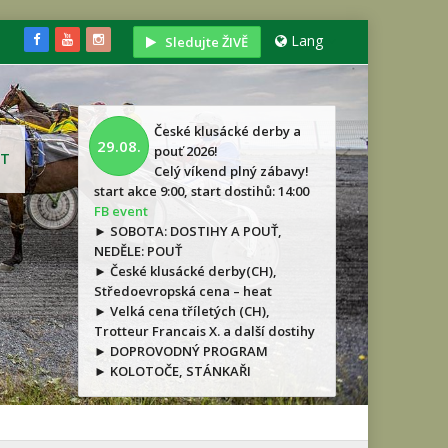
Lang
Sledujte ŽIVĚ
České klusácké derby a
29.08.
pouť 2026!
T
Celý víkend plný zábavy!
start akce 9:00, start dostihů: 14:00
FB event
► SOBOTA: DOSTIHY A POUŤ,
NEDĚLE: POUŤ
► České klusácké derby(CH),
Středoevropská cena – heat
► Velká cena tříletých (CH),
Trotteur Francais X. a další dostihy
► DOPROVODNÝ PROGRAM
► KOLOTOČE, STÁNKAŘI