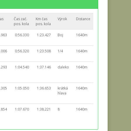
as
Čas zač.
Km čas
Výrok
Distance
pos. kola
pos. kola
.963
0:56.330
1:23.427
Boj
1640m
.006
0:56.320
1:23.508
1/4
1640m
.293
1:04.540
1:37.146
daleko
1640m
.305
1:05.050
1:36.653
krátká
1640m
hlava
.854
1:07.670
1:38.221
8
1640m