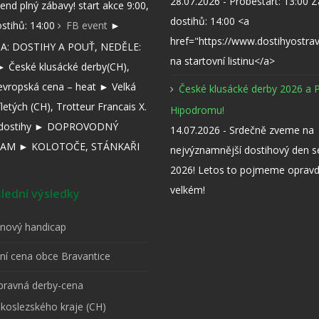
28.07.2026 - Probestart: 13:00 
kend plný zábavy! start akce 9:00,
dostihů: 14:00 <a
ostihů: 14:00
FB event
►
href="https://www.dostihyostra
: DOSTIHY A POUŤ, NEDĚLE:
na startovní listinu</a>
 České klusácké derby(CH),
evropská cena – heat ► Velká
České klusácké derby 2026 a 
íletých (CH), Trotteur Francais X.
Hipodromu!
í dostihy ► DOPROVODNÝ
14.07.2026 - Srdečně zveme na
AM ► KOLOTOČE, STÁNKAŘI
nejvýznamnější dostihový den 
2026! Letos to pojmeme opravd
velkém!
ední výsledky
pnový handicap
tní cena obce Bravantice
ípravná derby-cena
koslezského kraje (CH)