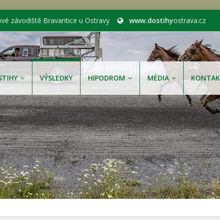
ové závodiště Bravantice u Ostravy
www.dostihy
ostrava.cz
STIHY
VÝSLEDKY
HIPODROM
MÉDIA
KONTAK