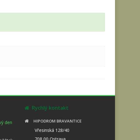
Rychlý kontakt
HIPODROM BRAVANTICE
ový den
Vřesinská 128/40
708 00 Ostrava