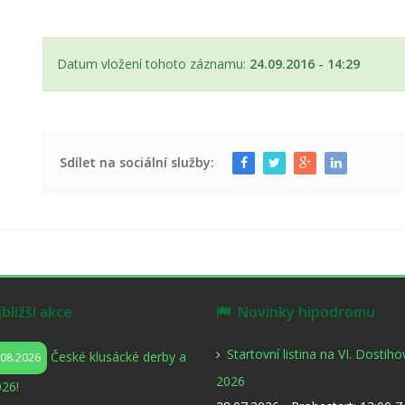
Datum vložení tohoto záznamu:
24.09.2016 - 14:29
Sdílet na sociální služby:
ližší akce
Novinky hipodromu
Startovní listina na VI. Dostih
České klusácké derby a
.08.2026
2026
26!