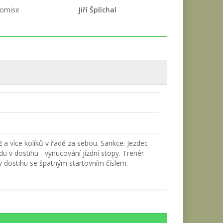
komise
Jiří Šplíchal
2 a více kolíků v řadě za sebou. Sankce: Jezdec
u v dostihu - vynucování jízdní stopy. Trenér
v dostihu se špatným startovním číslem.