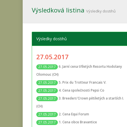
Výsledková listina
Výsledky dostihů
Výsledky dostihů
27.05.2017
6. Jarní cena tříletých Resortu Hodolany
27.05.2017
Olomouc (CH)
5. Prix du Trotteur Francais V.
27.05.2017
4. Cena společnosti Pepsi Co
27.05.2017
3. Breeders'Crown pětiletých a starších I.
27.05.2017
(CH)
2. Cena Equi Forum
27.05.2017
1. Cena obce Bravantice
27.05.2017