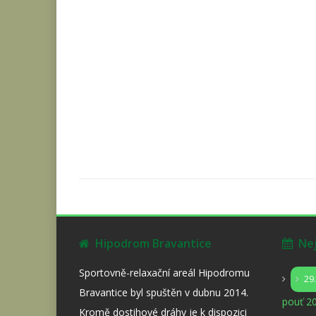
Hipodrom Bravantice
Nejb
Sportovně-relaxační areál Hipodromu
29
Bravantice byl spuštěn v dubnu 2014.
pouť 20
Kromě dostihové dráhy je k dispozici