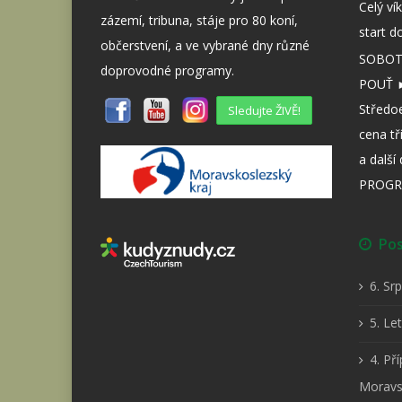
Celý ví
zázemí, tribuna, stáje pro 80 koní,
start d
občerstvení, a ve vybrané dny různé
SOBOTA
doprovodné programy.
POUŤ ►
Středo
Sledujte ŽIVĚ!
cena tř
a dalš
PROGR
Posl
6. Sr
5. Le
4. Př
Moravs