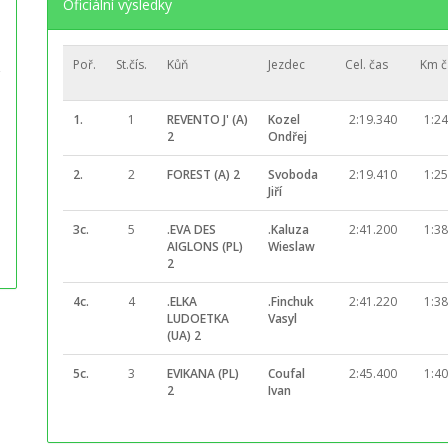
Oficiální výsledky
Poř.
St.čís.
Kůň
Jezdec
Cel. čas
Km č
1.
1
REVENTO J' (A)
Kozel
2:19.340
1:24
2
Ondřej
2.
2
FOREST (A) 2
Svoboda
2:19.410
1:25
Jiří
3c.
5
.EVA DES
.Kaluza
2:41.200
1:38
AIGLONS (PL)
Wieslaw
2
4c.
4
.ELKA
.Finchuk
2:41.220
1:38
LUDOETKA
Vasyl
(UA) 2
5c.
3
EVIKANA (PL)
Coufal
2:45.400
1:40
2
Ivan