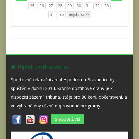
25
26
27
28
29
30
31
32
33
34
35
nejstarší >>
Hipodrom Bravantice
Sportovně-relaxační areál Hipodromu Bravantice byl
spuštěn v dubnu 2014. Kromě dostihové dráhy je k
dispozici zázemí, tribuna, stáje pro 80 koní, občerstvení, a
ve vybrané dny různé doprovodné programy.
Sledujte ŽIVĚ!