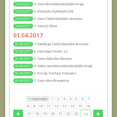
4. Cena Moravskoslezského kraje
29.04.2017
3. Kritérium čtyřletých (CH)
29.04.2017
2. Cena České klusácké asociace
29.04.2017
1. Cena JS Okna
29.04.2017
01.04.2017
7. Handicap České klusácké asociace
01.04.2017
6. Cena Equi Forum, z.s.
01.04.2017
5. Cena rádia Kiss Morava
01.04.2017
4. Velká cena Moravskoslezského kraje
01.04.2017
3. Prix du Trotteur Francais I.
01.04.2017
2. Cena obce Bravantice
01.04.2017
<< nejnovější
1
2
3
4
5
6
7
8
9
10
11
12
13
14
15
16
17
18
19
20
21
22
23
24