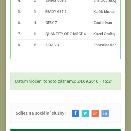
4.
2
VIKING CUB 6
am. Dobruský2 Josef
5.
5
READY GET 5
Kalčík Michal
6.
4
GESY 7
Coufal Ivan
7.
8
QUANTITY OF CHARGE 4
Kozel Ondřej
8.
6
AIDA V 4
Chrastina Roman
Datum vložení tohoto záznamu:
24.09.2016 - 15:21
Sdílet na sociální služby: