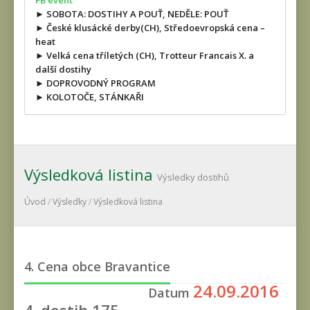
FB event
► SOBOTA: DOSTIHY A POUŤ, NEDĚLE: POUŤ
► České klusácké derby(CH), Středoevropská cena –
heat
► Velká cena tříletých (CH), Trotteur Francais X. a
další dostihy
► DOPROVODNÝ PROGRAM
► KOLOTOČE, STÁNKAŘI
Výsledková listina
Výsledky dostihů
Úvod
/
Výsledky
/
Výsledková listina
4. Cena obce Bravantice
24.09.2016
Datum