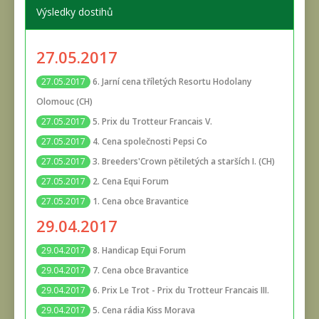
Výsledky dostihů
27.05.2017
6. Jarní cena tříletých Resortu Hodolany
27.05.2017
Olomouc (CH)
5. Prix du Trotteur Francais V.
27.05.2017
4. Cena společnosti Pepsi Co
27.05.2017
3. Breeders'Crown pětiletých a starších I. (CH)
27.05.2017
2. Cena Equi Forum
27.05.2017
1. Cena obce Bravantice
27.05.2017
29.04.2017
8. Handicap Equi Forum
29.04.2017
7. Cena obce Bravantice
29.04.2017
6. Prix Le Trot - Prix du Trotteur Francais III.
29.04.2017
5. Cena rádia Kiss Morava
29.04.2017