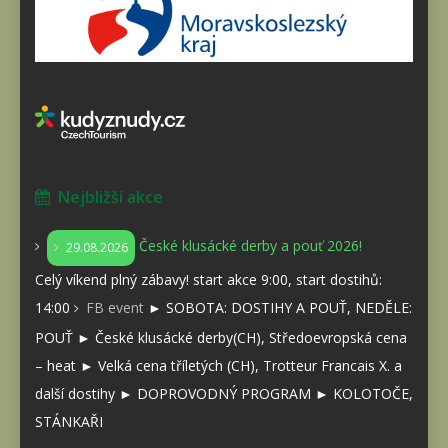
Nejbližší akce
České klusácké derby a pouť 2026!
29.08.2026
Celý víkend plný zábavy! start akce 9:00, start dostihů:
14:00
FB event
► SOBOTA: DOSTIHY A POUŤ, NEDĚLE:
POUŤ ► České klusácké derby(CH), Středoevropská cena
– heat ► Velká cena tříletých (CH), Trotteur Francais X. a
další dostihy ► DOPROVODNÝ PROGRAM ► KOLOTOČE,
STÁNKAŘI