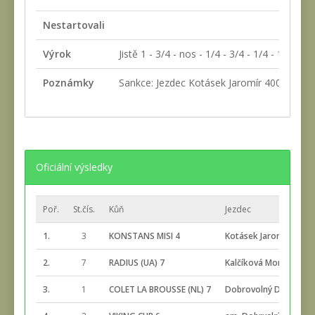
Nestartovali
Výrok
Jistě 1 - 3/4 - nos - 1/4 - 3/4 - 1/4 - 1
Poznámky
Sankce: Jezdec Kotásek Jaromír 400 Kč za n
Oficiální výsledky
Poř.
St.čís.
Kůň
Jezdec
1.
3
KONSTANS MISI 4
Kotásek Jaromír
2.
7
RADIUS (UA) 7
Kalčíková Monika
3.
1
COLET LA BROUSSE (NL) 7
Dobrovolný David