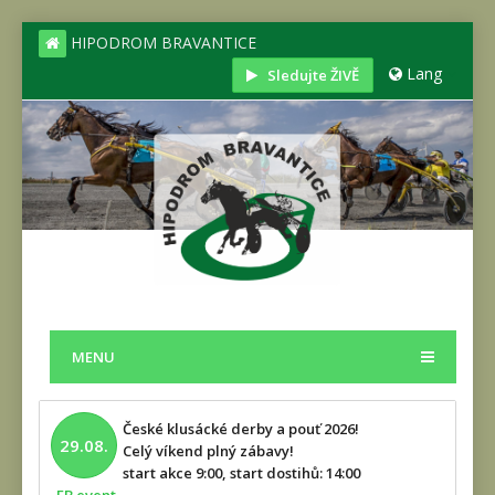
HIPODROM BRAVANTICE
Lang
Sledujte ŽIVĚ
MENU
České klusácké derby a pouť 2026!
29.08.
Celý víkend plný zábavy!
start akce 9:00, start dostihů: 14:00