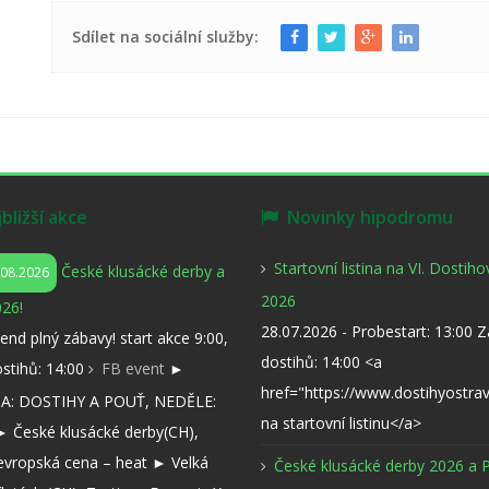
Sdílet na sociální služby:
ližší akce
Novinky hipodromu
Startovní listina na VI. Dostih
České klusácké derby a
.08.2026
2026
26!
28.07.2026 - Probestart: 13:00 
kend plný zábavy! start akce 9:00,
dostihů: 14:00 <a
ostihů: 14:00
FB event
►
href="https://www.dostihyostra
: DOSTIHY A POUŤ, NEDĚLE:
na startovní listinu</a>
 České klusácké derby(CH),
evropská cena – heat ► Velká
České klusácké derby 2026 a 