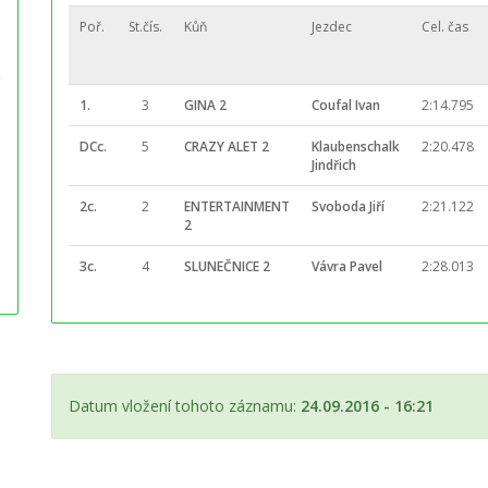
Poř.
St.čís.
Kůň
Jezdec
Cel. čas
1.
3
GINA 2
Coufal Ivan
2:14.795
DCc.
5
CRAZY ALET 2
Klaubenschalk
2:20.478
Jindřich
2c.
2
ENTERTAINMENT
Svoboda Jiří
2:21.122
2
3c.
4
SLUNEČNICE 2
Vávra Pavel
2:28.013
Datum vložení tohoto záznamu:
24.09.2016 - 16:21