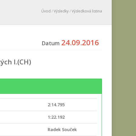
Úvod
/
Výsledky
/
Výsledková listina
24.09.2016
Datum
ých I.(CH)
2:14.795
e
1:22.192
Radek Souček