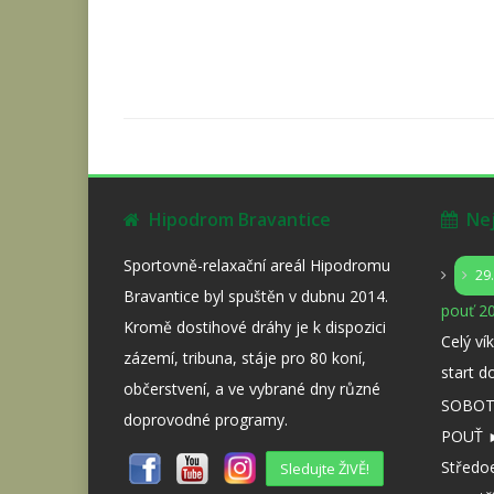
Hipodrom Bravantice
Nejb
Sportovně-relaxační areál Hipodromu
29
Bravantice byl spuštěn v dubnu 2014.
pouť 20
Kromě dostihové dráhy je k dispozici
Celý ví
zázemí, tribuna, stáje pro 80 koní,
start d
občerstvení, a ve vybrané dny různé
SOBOTA
doprovodné programy.
POUŤ ►
Středo
Sledujte ŽIVĚ!