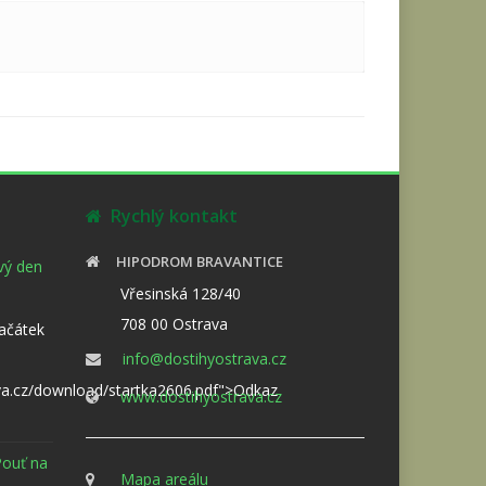
Rychlý kontakt
HIPODROM BRAVANTICE
ový den
Vřesinská 128/40
708 00 Ostrava
Začátek
info@dostihyostrava.cz
va.cz/download/startka2606.pdf">Odkaz
www.dostihyostrava.cz
Pouť na
Mapa areálu