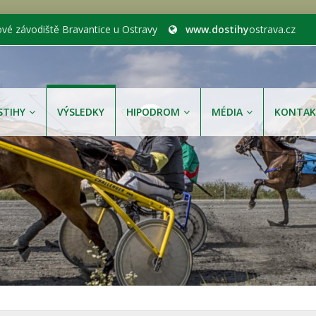
ové závodiště Bravantice u Ostravy
www.dostihy
ostrava.cz
STIHY
VÝSLEDKY
HIPODROM
MÉDIA
KONTAK