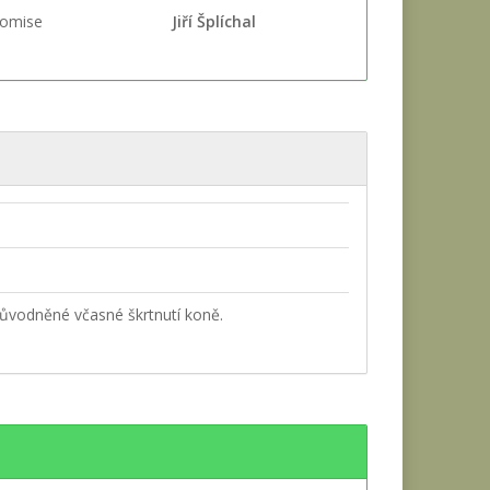
komise
Jiří Šplíchal
důvodněné včasné škrtnutí koně.