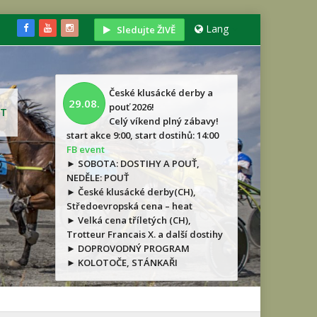
Lang
Sledujte ŽIVĚ
České klusácké derby a
29.08.
pouť 2026!
T
Celý víkend plný zábavy!
start akce 9:00, start dostihů: 14:00
FB event
► SOBOTA: DOSTIHY A POUŤ,
NEDĚLE: POUŤ
► České klusácké derby(CH),
Středoevropská cena – heat
► Velká cena tříletých (CH),
Trotteur Francais X. a další dostihy
► DOPROVODNÝ PROGRAM
► KOLOTOČE, STÁNKAŘI