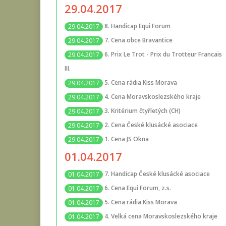
29.04.2017
8. Handicap Equi Forum
29.04.2017
7. Cena obce Bravantice
29.04.2017
6. Prix Le Trot - Prix du Trotteur Francais
29.04.2017
III.
5. Cena rádia Kiss Morava
29.04.2017
4. Cena Moravskoslezského kraje
29.04.2017
3. Kritérium čtyřletých (CH)
29.04.2017
2. Cena České klusácké asociace
29.04.2017
1. Cena JS Okna
29.04.2017
01.04.2017
7. Handicap České klusácké asociace
01.04.2017
6. Cena Equi Forum, z.s.
01.04.2017
5. Cena rádia Kiss Morava
01.04.2017
4. Velká cena Moravskoslezského kraje
01.04.2017