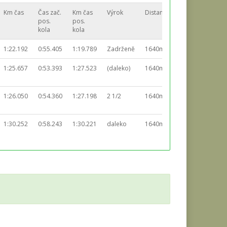
Km čas
Čas zač.
Km čas
Výrok
Distance
pos.
pos.
kola
kola
1:22.192
0:55.405
1:19.789
Zadrženě
1640m
1:25.657
0:53.393
1:27.523
(daleko)
1640m
1:26.050
0:54.360
1:27.198
2 1/2
1640m
1:30.252
0:58.243
1:30.221
daleko
1640m