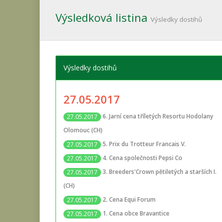
Výsledková listina
Výsledky dostihů
Výsledky dostihů
27.05.2017
6. Jarní cena tříletých Resortu Hodolany
27.05.2017
Olomouc (CH)
5. Prix du Trotteur Francais V.
27.05.2017
4. Cena společnosti Pepsi Co
27.05.2017
3. Breeders'Crown pětiletých a starších I.
27.05.2017
(CH)
2. Cena Equi Forum
27.05.2017
1. Cena obce Bravantice
27.05.2017