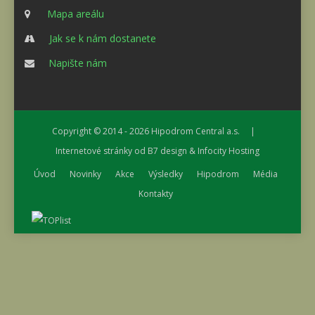
Mapa areálu
Jak se k nám dostanete
Napište nám
Copyright © 2014 - 2026
Hipodrom Central a.s.
|
Internetové stránky od
B7 design
&
Infocity Hosting
Úvod
Novinky
Akce
Výsledky
Hipodrom
Média
Kontakty