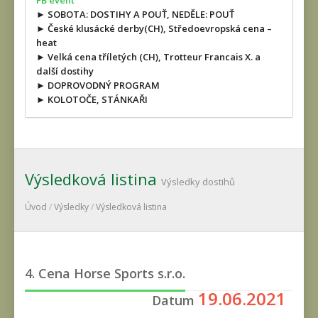
FB event
► SOBOTA: DOSTIHY A POUŤ, NEDĚLE: POUŤ
► České klusácké derby(CH), Středoevropská cena –
heat
► Velká cena tříletých (CH), Trotteur Francais X. a
další dostihy
► DOPROVODNÝ PROGRAM
► KOLOTOČE, STÁNKAŘI
Výsledková listina
Výsledky dostihů
Úvod
/
Výsledky
/
Výsledková listina
4. Cena Horse Sports s.r.o.
19.06.2021
Datum