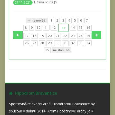
1. Cena Ecurie JS
27.11.2021
<< nejnovější
1
2
3
4
5
6
7
8
9
10
11
12
13
14
15
16
17
18
19
20
21
22
23
24
25
26
27
28
29
30
31
32
33
34
35
nejstarší >>
Hipodrom Bravantice
Sportovně-relaxační areál Hipodromu Bravantice byl
spuštěn v dubnu 2014. Kromě dostihové dráhy je k