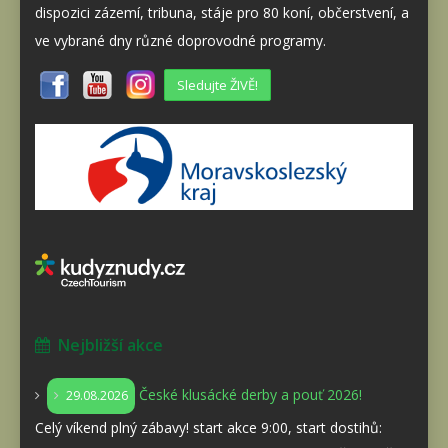
dispozici zázemí, tribuna, stáje pro 80 koní, občerstvení, a
ve vybrané dny různé doprovodné programy.
Sledujte ŽIVĚ!
Nejbližší akce
České klusácké derby a pouť 2026!
29.08.2026
Celý víkend plný zábavy! start akce 9:00, start dostihů: