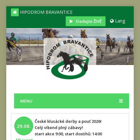
HIPODROM BRAVANTICE
Lang
Sledujte ŽIVĚ
MENU
České klusácké derby a pouť 2026!
29.08.
Celý víkend plný zábavy!
start akce 9:00, start dostihů: 14:00