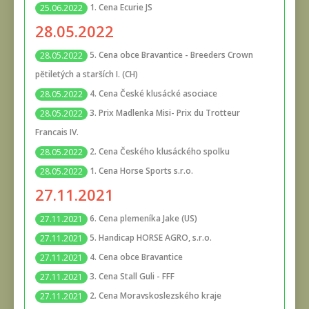
1. Cena Ecurie JS
25.06.2022
28.05.2022
5. Cena obce Bravantice - Breeders Crown
28.05.2022
pětiletých a starších I. (CH)
4. Cena České klusácké asociace
28.05.2022
3. Prix Madlenka Misi- Prix du Trotteur
28.05.2022
Francais IV.
2. Cena Českého klusáckého spolku
28.05.2022
1. Cena Horse Sports s.r.o.
28.05.2022
27.11.2021
6. Cena plemeníka Jake (US)
27.11.2021
5. Handicap HORSE AGRO, s.r.o.
27.11.2021
4. Cena obce Bravantice
27.11.2021
3. Cena Stall Guli - FFF
27.11.2021
2. Cena Moravskoslezského kraje
27.11.2021