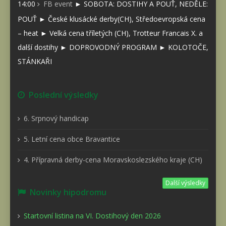
14:00
FB event
► SOBOTA: DOSTIHY A POUŤ, NEDĚLE:
POUŤ ► České klusácké derby(CH), Středoevropská cena
– heat ► Velká cena tříletých (CH), Trotteur Francais X. a
další dostihy ► DOPROVODNÝ PROGRAM ► KOLOTOČE,
STÁNKAŘI
Poslední výsledky
6. Srpnový handicap
5. Letní cena obce Bravantice
4. Přípravná derby-cena Moravskoslezského kraje (CH)
Další výsledky
Novinky hipodromu
Startovní listina na VI. Dostihový den 2026