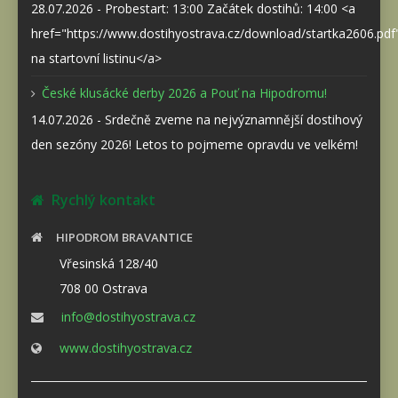
28.07.2026 - Probestart: 13:00 Začátek dostihů: 14:00 <a
href="https://www.dostihyostrava.cz/download/startka2606.pd
na startovní listinu</a>
České klusácké derby 2026 a Pouť na Hipodromu!
14.07.2026 - Srdečně zveme na nejvýznamnější dostihový
den sezóny 2026! Letos to pojmeme opravdu ve velkém!
Rychlý kontakt
HIPODROM BRAVANTICE
Vřesinská 128/40
708 00 Ostrava
info@dostihyostrava.cz
www.dostihyostrava.cz