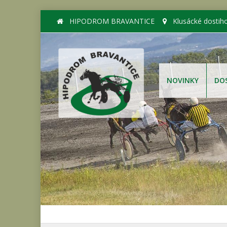
HIPODROM BRAVANTICE
Klusácké dostih
NOVINKY
DO