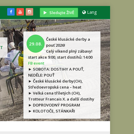
Lang
Sledujte ŽIVĚ
České klusácké derby a
29.08.
pouť 2026!
T
Celý víkend plný zábavy!
start akce 9:00, start dostihů: 14:00
FB event
► SOBOTA: DOSTIHY A POUŤ,
NEDĚLE: POUŤ
► České klusácké derby(CH),
Středoevropská cena – heat
► Velká cena tříletých (CH),
Trotteur Francais X. a další dostihy
► DOPROVODNÝ PROGRAM
► KOLOTOČE, STÁNKAŘI