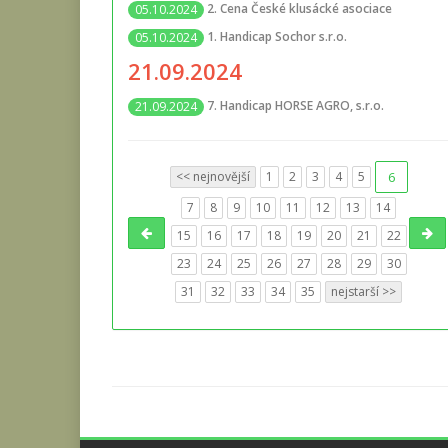
2. Cena České klusácké asociace
05.10.2024
1. Handicap Sochor s.r.o.
05.10.2024
21.09.2024
7. Handicap HORSE AGRO, s.r.o.
21.09.2024
<< nejnovější
1
2
3
4
5
6
7
8
9
10
11
12
13
14
15
16
17
18
19
20
21
22
23
24
25
26
27
28
29
30
31
32
33
34
35
nejstarší >>