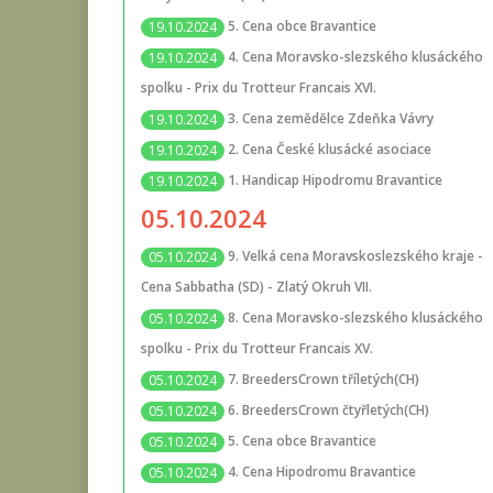
5. Cena obce Bravantice
19.10.2024
4. Cena Moravsko-slezského klusáckého
19.10.2024
spolku - Prix du Trotteur Francais XVI.
3. Cena zemědělce Zdeňka Vávry
19.10.2024
2. Cena České klusácké asociace
19.10.2024
1. Handicap Hipodromu Bravantice
19.10.2024
05.10.2024
9. Velká cena Moravskoslezského kraje -
05.10.2024
Cena Sabbatha (SD) - Zlatý Okruh VII.
8. Cena Moravsko-slezského klusáckého
05.10.2024
spolku - Prix du Trotteur Francais XV.
7. BreedersCrown tříletých(CH)
05.10.2024
6. BreedersCrown čtyřletých(CH)
05.10.2024
5. Cena obce Bravantice
05.10.2024
4. Cena Hipodromu Bravantice
05.10.2024