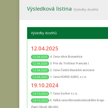
Výsledková listina
Výsledky dostihů
Výsledky dostihů
12.04.2025
4. Cena obce Bravantice
12.04.2025
3. Prix du Trotteur Francais I.
12.04.2025
2. Cena České klusácké asociace
12.04.2025
1. Cena HORSE AGRO, s.r.o.
12.04.2025
19.10.2024
7. Cena Sochor s.r.o.
19.10.2024
6. Velká cena Moravskoslezského kraje -
19.10.2024
Zlatý Okruh VIII.(SD)