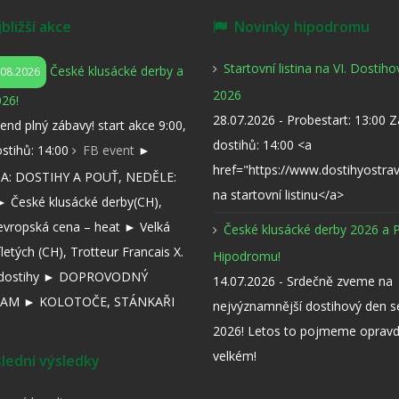
ližší akce
Novinky hipodromu
Startovní listina na VI. Dostih
České klusácké derby a
.08.2026
2026
26!
28.07.2026 - Probestart: 13:00 
kend plný zábavy! start akce 9:00,
dostihů: 14:00 <a
ostihů: 14:00
FB event
►
href="https://www.dostihyostra
: DOSTIHY A POUŤ, NEDĚLE:
na startovní listinu</a>
 České klusácké derby(CH),
evropská cena – heat ► Velká
České klusácké derby 2026 a 
íletých (CH), Trotteur Francais X.
Hipodromu!
í dostihy ► DOPROVODNÝ
14.07.2026 - Srdečně zveme na
AM ► KOLOTOČE, STÁNKAŘI
nejvýznamnější dostihový den 
2026! Letos to pojmeme opravd
velkém!
ední výsledky