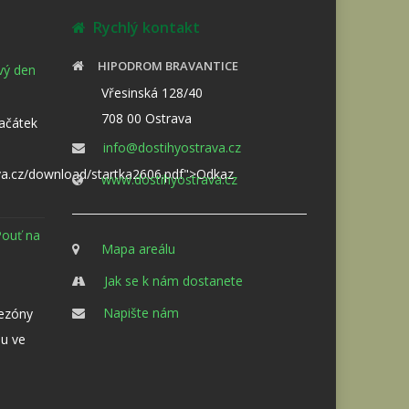
Rychlý kontakt
HIPODROM BRAVANTICE
ový den
Vřesinská 128/40
708 00 Ostrava
Začátek
info@dostihyostrava.cz
va.cz/download/startka2606.pdf">Odkaz
www.dostihyostrava.cz
Pouť na
Mapa areálu
Jak se k nám dostanete
Napište nám
sezóny
u ve