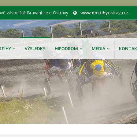
ové závodiště Bravantice u Ostravy
www.dostihy
ostrava.cz
STIHY
VÝSLEDKY
HIPODROM
MÉDIA
KONTAK