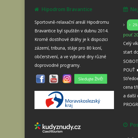
Hipodrom Bravantice
Nejb
Sportovně-relaxační areál Hipodromu
29
Bravantice byl spuštěn v dubnu 2014.
pouť 20
Kromě dostihové dráhy je k dispozici
Celý ví
zázemí, tribuna, stáje pro 80 koní,
start d
občerstvení, a ve vybrané dny různé
SOBOTA
doprovodné programy.
POUŤ ►
Středo
Sledujte ŽIVĚ!
cena tř
a dalš
PROGR
Posl