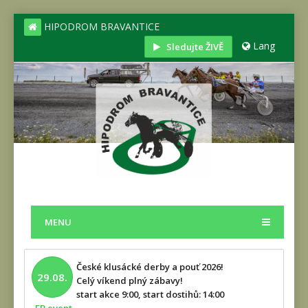
HIPODROM BRAVANTICE
Lang
Sledujte ŽIVĚ
MENU
České klusácké derby a pouť 2026!
29.08.
Celý víkend plný zábavy!
start akce 9:00, start dostihů: 14:00