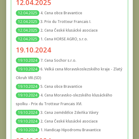
12.04.2025
4. Cena obce Bravantice
12.04.2025
3. Prix du Trotteur Francais I.
12.04.2025
2. Cena České klusácké asociace
12.04.2025
1. Cena HORSE AGRO, s.r.o.
12.04.2025
19.10.2024
7. Cena Sochor s.r.o.
19.10.2024
6. Velká cena Moravskoslezského kraje - Zlatý
19.10.2024
Okruh VIII.(SD)
5. Cena obce Bravantice
19.10.2024
4. Cena Moravsko-slezského klusáckého
19.10.2024
spolku - Prix du Trotteur Francais XVI.
3. Cena zemědělce Zdeňka Vávry
19.10.2024
2. Cena České klusácké asociace
19.10.2024
1. Handicap Hipodromu Bravantice
19.10.2024