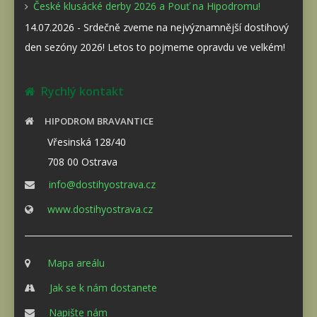
České klusácké derby 2026 a Pouť na Hipodromu!
14.07.2026 - Srdečně zveme na nejvýznamnější dostihový
den sezóny 2026! Letos to pojmeme opravdu ve velkém!
Rychlý kontakt
HIPODROM BRAVANTICE
Vřesinská 128/40
708 00 Ostrava
info@dostihyostrava.cz
www.dostihyostrava.cz
Mapa areálu
Jak se k nám dostanete
Napište nám