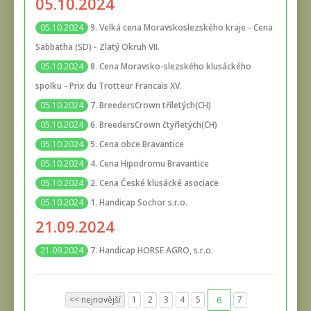
05.10.2024
9. Velká cena Moravskoslezského kraje - Cena
05.10.2024
Sabbatha (SD) - Zlatý Okruh VII.
8. Cena Moravsko-slezského klusáckého
05.10.2024
spolku - Prix du Trotteur Francais XV.
7. BreedersCrown tříletých(CH)
05.10.2024
6. BreedersCrown čtyřletých(CH)
05.10.2024
5. Cena obce Bravantice
05.10.2024
4. Cena Hipodromu Bravantice
05.10.2024
2. Cena České klusácké asociace
05.10.2024
1. Handicap Sochor s.r.o.
05.10.2024
21.09.2024
7. Handicap HORSE AGRO, s.r.o.
21.09.2024
<< nejnovější
1
2
3
4
5
6
7