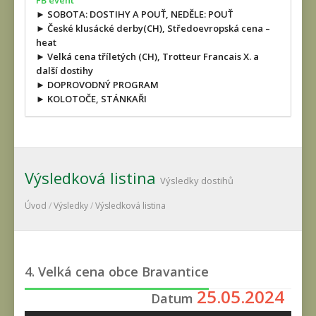
FB event
► SOBOTA: DOSTIHY A POUŤ, NEDĚLE: POUŤ
► České klusácké derby(CH), Středoevropská cena –
heat
► Velká cena tříletých (CH), Trotteur Francais X. a
další dostihy
► DOPROVODNÝ PROGRAM
► KOLOTOČE, STÁNKAŘI
Výsledková listina
Výsledky dostihů
Úvod
/
Výsledky
/
Výsledková listina
4. Velká cena obce Bravantice
25.05.2024
Datum