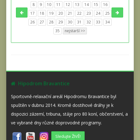
8
9
10
11
12
13
14
15
16
17
18
19
20
21
22
23
24
25
26
27
28
29
30
31
32
33
34
35
nejstarší >>
Hipodrom Bravantice
Sportovně-relaxační areál Hipodromu Bravantice byl
spuštěn v dubnu 2014. Kromě dostihové dráhy je k
dispozici zázemí, tribuna, stáje pro 80 koní, občerstvení, a
ve vybrané dny různé doprovodné programy.
Sledujte ŽIVĚ!