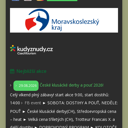
Nejbližší akce
České klusácké derby a pouť 2026!
29.08.2026
Celý víkend plný zábavy! start akce 9:00, start dostihů:
14:00
FB event
► SOBOTA: DOSTIHY A POUŤ, NEDĚLE:
POUŤ ► České klusácké derby(CH), Středoevropská cena
– heat ► Velká cena tříletých (CH), Trotteur Francais X. a
další dostihy ► DOPROVODNÝ PROGRAM ► KOLOTOČE,