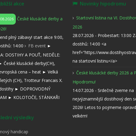
ližší akce
Novinky hipodromu
Startovní listina na VI. Dostih
České klusácké derby a
.08.2026
2026
26!
28.07.2026 - Probestart: 13:00 
kend plný zábavy! start akce 9:00,
dostihů: 14:00 <a
ostihů: 14:00
FB event
►
href="https://www.dostihyostra
: DOSTIHY A POUŤ, NEDĚLE:
na startovní listinu</a>
 České klusácké derby(CH),
evropská cena – heat ► Velká
České klusácké derby 2026 a 
íletých (CH), Trotteur Francais X.
Hipodromu!
í dostihy ► DOPROVODNÝ
14.07.2026 - Srdečně zveme na
AM ► KOLOTOČE, STÁNKAŘI
nejvýznamnější dostihový den 
2026! Letos to pojmeme opravd
velkém!
ední výsledky
pnový handicap