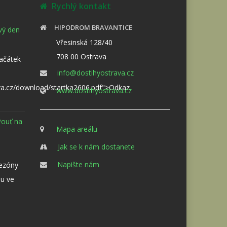
Rychlý kontakt
HIPODROM BRAVANTICE
ový den
Vřesinská 128/40
708 00 Ostrava
Začátek
info@dostihyostrava.cz
va.cz/download/startka2606.pdf">Odkaz
www.dostihyostrava.cz
Pouť na
Mapa areálu
Jak se k nám dostanete
Napište nám
sezóny
u ve