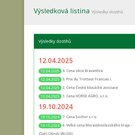
Výsledková listina
Výsledky dostihů
Výsledky dostihů
12.04.2025
4. Cena obce Bravantice
12.04.2025
3. Prix du Trotteur Francais I.
12.04.2025
2. Cena České klusácké asociace
12.04.2025
1. Cena HORSE AGRO, s.r.o.
12.04.2025
19.10.2024
7. Cena Sochor s.r.o.
19.10.2024
6. Velká cena Moravskoslezského kraje -
19.10.2024
Zlatý Okruh VIII.(SD)