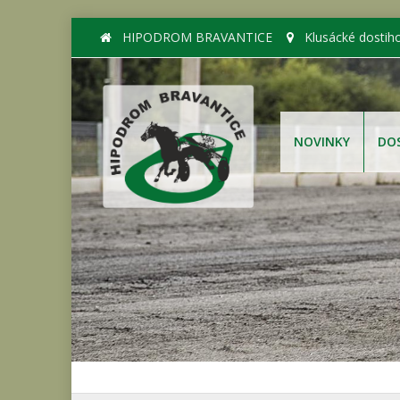
HIPODROM BRAVANTICE
Klusácké dostih
NOVINKY
DO