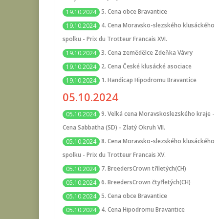
5. Cena obce Bravantice
19.10.2024
4. Cena Moravsko-slezského klusáckého
19.10.2024
spolku - Prix du Trotteur Francais XVI.
3. Cena zemědělce Zdeňka Vávry
19.10.2024
2. Cena České klusácké asociace
19.10.2024
1. Handicap Hipodromu Bravantice
19.10.2024
05.10.2024
9. Velká cena Moravskoslezského kraje -
05.10.2024
Cena Sabbatha (SD) - Zlatý Okruh VII.
8. Cena Moravsko-slezského klusáckého
05.10.2024
spolku - Prix du Trotteur Francais XV.
7. BreedersCrown tříletých(CH)
05.10.2024
6. BreedersCrown čtyřletých(CH)
05.10.2024
5. Cena obce Bravantice
05.10.2024
4. Cena Hipodromu Bravantice
05.10.2024