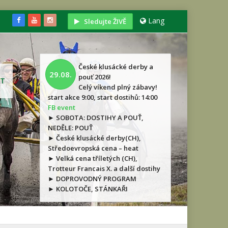
Lang
Sledujte ŽIVĚ
České klusácké derby a
29.08.
pouť 2026!
T
Celý víkend plný zábavy!
start akce 9:00, start dostihů: 14:00
FB event
► SOBOTA: DOSTIHY A POUŤ,
NEDĚLE: POUŤ
► České klusácké derby(CH),
Středoevropská cena – heat
► Velká cena tříletých (CH),
Trotteur Francais X. a další dostihy
► DOPROVODNÝ PROGRAM
► KOLOTOČE, STÁNKAŘI