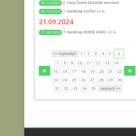
2. Cena České klusácké asociace
05.10.2024
1. Handicap Sochor s.r.o.
05.10.2024
21.09.2024
7. Handicap HORSE AGRO, s.r.o.
21.09.2024
<< nejnovější
1
2
3
4
5
6
7
8
9
10
11
12
13
14
15
16
17
18
19
20
21
22
23
24
25
26
27
28
29
30
31
32
33
34
35
nejstarší >>