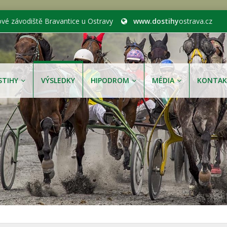
ové závodiště Bravantice u Ostravy
www.dostihy
ostrava.cz
STIHY
VÝSLEDKY
HIPODROM
MÉDIA
KONTAK