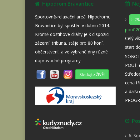
Hipodrom Bravantice
Nejb
Sportovně-relaxační areál Hipodromu
29
Bravantice byl spuštěn v dubnu 2014.
pouť 20
Kromě dostihové dráhy je k dispozici
Celý ví
zázemí, tribuna, stáje pro 80 koní,
start d
občerstvení, a ve vybrané dny různé
SOBOTA
doprovodné programy.
POUŤ ►
Středo
Sledujte ŽIVĚ!
cena tř
a dalš
PROGR
Posl
6. Sr