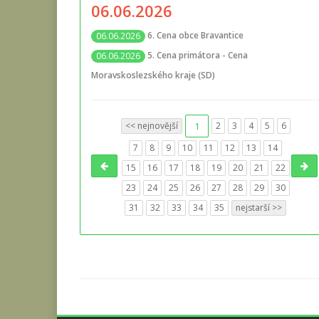
06.06.2026
6. Cena obce Bravantice
06.06.2026
5. Cena primátora - Cena
06.06.2026
Moravskoslezského kraje (SD)
<< nejnovější
1
2
3
4
5
6
7
8
9
10
11
12
13
14
15
16
17
18
19
20
21
22
23
24
25
26
27
28
29
30
31
32
33
34
35
nejstarší >>