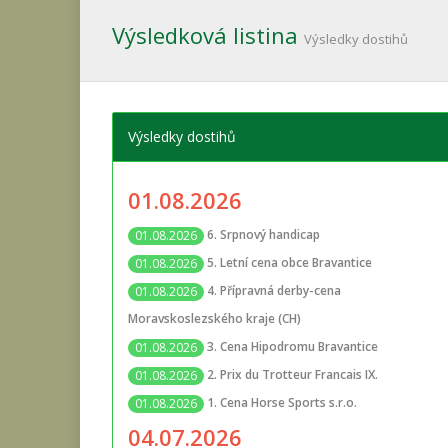
Výsledková listina
Výsledky dostihů
Výsledky dostihů
01.08.2026
6. Srpnový handicap
01.08.2026
5. Letní cena obce Bravantice
01.08.2026
4. Přípravná derby-cena
01.08.2026
Moravskoslezského kraje (CH)
3. Cena Hipodromu Bravantice
01.08.2026
2. Prix du Trotteur Francais IX.
01.08.2026
1. Cena Horse Sports s.r.o.
01.08.2026
04.07.2026