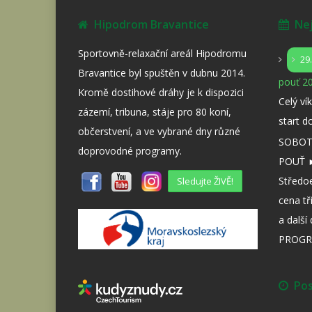
Hipodrom Bravantice
Nejb
Sportovně-relaxační areál Hipodromu
29
Bravantice byl spuštěn v dubnu 2014.
pouť 20
Kromě dostihové dráhy je k dispozici
Celý ví
zázemí, tribuna, stáje pro 80 koní,
start d
občerstvení, a ve vybrané dny různé
SOBOTA
doprovodné programy.
POUŤ ►
Středo
Sledujte ŽIVĚ!
cena tř
a dalš
PROGR
Posl