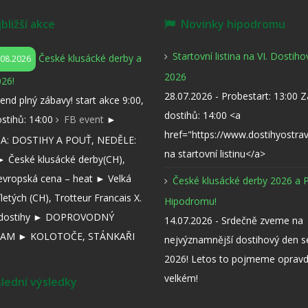
ližší akce
Novinky hipodromu
Startovní listina na VI. Dostih
České klusácké derby a
.08.2026
2026
26!
28.07.2026 - Probestart: 13:00 
kend plný zábavy! start akce 9:00,
dostihů: 14:00 <a
ostihů: 14:00
FB event
►
href="https://www.dostihyostra
: DOSTIHY A POUŤ, NEDĚLE:
na startovní listinu</a>
 České klusácké derby(CH),
evropská cena – heat ► Velká
České klusácké derby 2026 a 
íletých (CH), Trotteur Francais X.
Hipodromu!
í dostihy ► DOPROVODNÝ
14.07.2026 - Srdečně zveme na
AM ► KOLOTOČE, STÁNKAŘI
nejvýznamnější dostihový den 
2026! Letos to pojmeme opravd
velkém!
ední výsledky