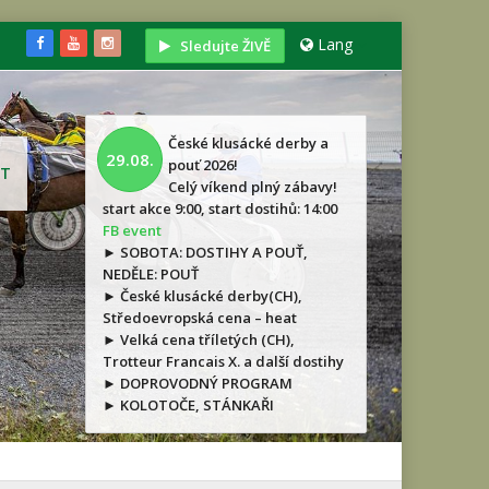
Lang
Sledujte ŽIVĚ
České klusácké derby a
29.08.
pouť 2026!
T
Celý víkend plný zábavy!
start akce 9:00, start dostihů: 14:00
FB event
► SOBOTA: DOSTIHY A POUŤ,
NEDĚLE: POUŤ
► České klusácké derby(CH),
Středoevropská cena – heat
► Velká cena tříletých (CH),
Trotteur Francais X. a další dostihy
► DOPROVODNÝ PROGRAM
► KOLOTOČE, STÁNKAŘI