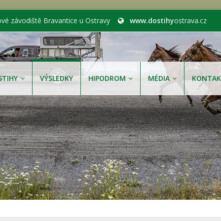
ové závodiště Bravantice u Ostravy
www.dostihy
ostrava.cz
STIHY
VÝSLEDKY
HIPODROM
MÉDIA
KONTAK