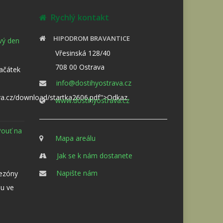
Rychlý kontakt
HIPODROM BRAVANTICE
ový den
Vřesinská 128/40
708 00 Ostrava
Začátek
info@dostihyostrava.cz
va.cz/download/startka2606.pdf">Odkaz
www.dostihyostrava.cz
Pouť na
Mapa areálu
Jak se k nám dostanete
Napište nám
sezóny
u ve