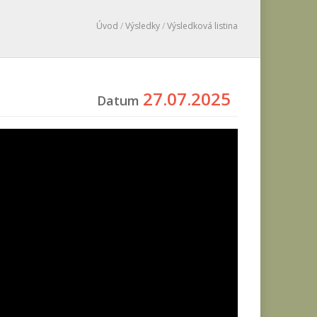
Úvod
/
Výsledky
/
Výsledková listina
27.07.2025
Datum