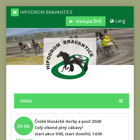
HIPODROM BRAVANTICE
Lang
Sledujte ŽIVĚ
MENU
České klusácké derby a pouť 2026!
29.08.
Celý víkend plný zábavy!
start akce 9:00, start dostihů: 14:00