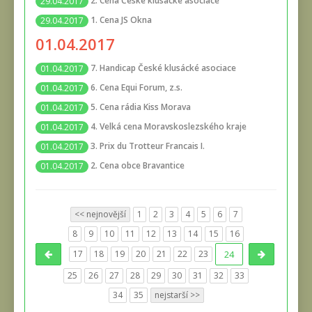
2. Cena České klusácké asociace
29.04.2017
1. Cena JS Okna
29.04.2017
01.04.2017
7. Handicap České klusácké asociace
01.04.2017
6. Cena Equi Forum, z.s.
01.04.2017
5. Cena rádia Kiss Morava
01.04.2017
4. Velká cena Moravskoslezského kraje
01.04.2017
3. Prix du Trotteur Francais I.
01.04.2017
2. Cena obce Bravantice
01.04.2017
<< nejnovější
1
2
3
4
5
6
7
8
9
10
11
12
13
14
15
16
17
18
19
20
21
22
23
24
25
26
27
28
29
30
31
32
33
34
35
nejstarší >>