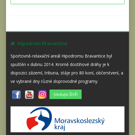
Hipodrom Bravantice
Sportovně-relaxační areál Hipodromu Bravantice byl
spuštěn v dubnu 2014. Kromě dostihové dráhy je k
dispozici zázemí, tribuna, stáje pro 80 koní, občerstvení, a
ve vybrané dny různé doprovodné programy.
Sledujte ŽIVĚ!