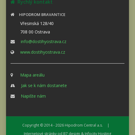
Rychlý kontakt
HIPODROM BRAVANTICE
Vřesinská 128/40
708 00 Ostrava
info@dostihyostrava.cz
www.dostihyostrava.cz
Mapa areálu
Jak se k nám dostanete
Napište nám
Copyright © 2014 - 2026
Hipodrom Central a.s.
|
Internetové stránky od
B7 design
&
Infocity Hosting