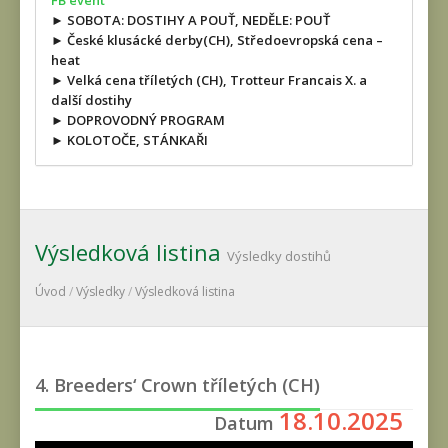
FB event
► SOBOTA: DOSTIHY A POUŤ, NEDĚLE: POUŤ
► České klusácké derby(CH), Středoevropská cena –
heat
► Velká cena tříletých (CH), Trotteur Francais X. a
další dostihy
► DOPROVODNÝ PROGRAM
► KOLOTOČE, STÁNKAŘI
Výsledková listina
Výsledky dostihů
Úvod
/
Výsledky
/
Výsledková listina
4. Breeders‘ Crown tříletých (CH)
18.10.2025
Datum