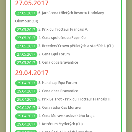
27.05.2017
6. Jarní cena tříletých Resortu Hodolany
27.05.2017
Olomouc (CH)
5. Prix du Trotteur Francais V.
27.05.2017
4. Cena společnosti Pepsi Co
27.05.2017
3. Breeders'Crown pětiletých a starších I. (CH)
27.05.2017
2. Cena Equi Forum
27.05.2017
1. Cena obce Bravantice
27.05.2017
29.04.2017
8. Handicap Equi Forum
29.04.2017
7. Cena obce Bravantice
29.04.2017
6. Prix Le Trot - Prix du Trotteur Francais III.
29.04.2017
5. Cena rádia Kiss Morava
29.04.2017
4. Cena Moravskoslezského kraje
29.04.2017
3. Kritérium čtyřletých (CH)
29.04.2017