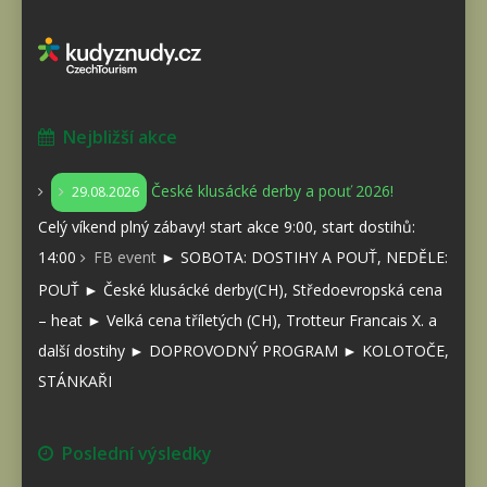
Nejbližší akce
České klusácké derby a pouť 2026!
29.08.2026
Celý víkend plný zábavy! start akce 9:00, start dostihů:
14:00
FB event
► SOBOTA: DOSTIHY A POUŤ, NEDĚLE:
POUŤ ► České klusácké derby(CH), Středoevropská cena
– heat ► Velká cena tříletých (CH), Trotteur Francais X. a
další dostihy ► DOPROVODNÝ PROGRAM ► KOLOTOČE,
STÁNKAŘI
Poslední výsledky