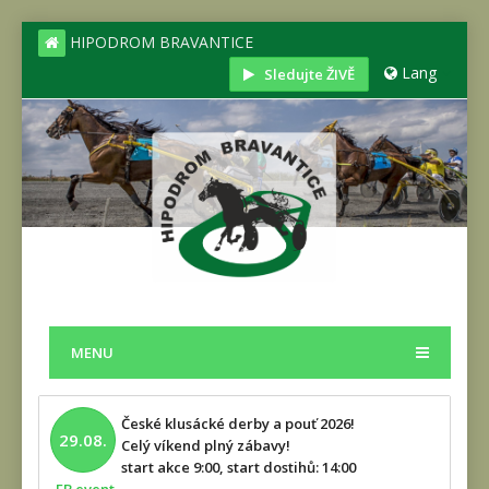
HIPODROM BRAVANTICE
Lang
Sledujte ŽIVĚ
MENU
České klusácké derby a pouť 2026!
29.08.
Celý víkend plný zábavy!
start akce 9:00, start dostihů: 14:00