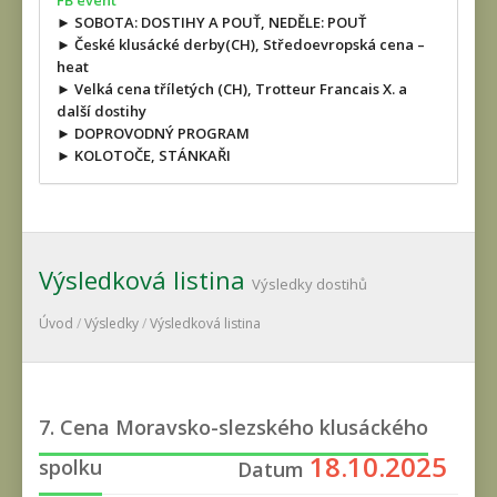
FB event
► SOBOTA: DOSTIHY A POUŤ, NEDĚLE: POUŤ
► České klusácké derby(CH), Středoevropská cena –
heat
► Velká cena tříletých (CH), Trotteur Francais X. a
další dostihy
► DOPROVODNÝ PROGRAM
► KOLOTOČE, STÁNKAŘI
Výsledková listina
Výsledky dostihů
Úvod
/
Výsledky
/
Výsledková listina
7. Cena Moravsko-slezského klusáckého
18.10.2025
spolku
Datum