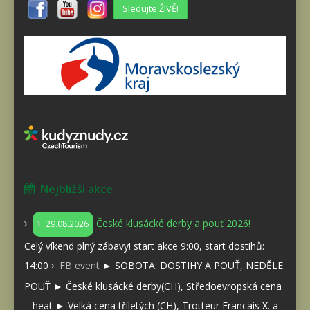
Sledujte ŽIVĚ!
Nejbližší akce
České klusácké derby a pouť 2026!
29.08.2026
Celý víkend plný zábavy! start akce 9:00, start dostihů:
14:00
FB event
► SOBOTA: DOSTIHY A POUŤ, NEDĚLE:
POUŤ ► České klusácké derby(CH), Středoevropská cena
– heat ► Velká cena tříletých (CH), Trotteur Francais X. a