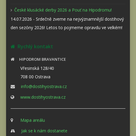
České klusácké derby 2026 a Pouť na Hipodromu!
14.07.2026 - Srdečně zveme na nejvýznamnější dostihový
den sezóny 2026! Letos to pojmeme opravdu ve velkém!
Rychlý kontakt
HIPODROM BRAVANTICE
Vřesinská 128/40
708 00 Ostrava
info@dostihyostrava.cz
www.dostihyostrava.cz
Mapa areálu
Jak se k nám dostanete