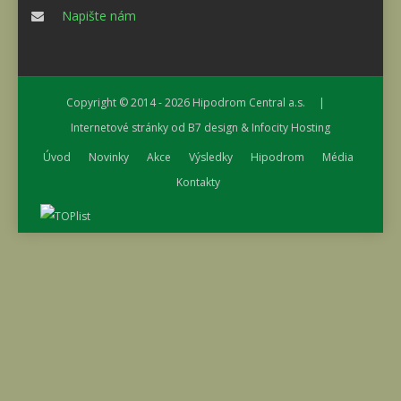
Napište nám
Copyright © 2014 - 2026
Hipodrom Central a.s.
|
Internetové stránky od
B7 design
&
Infocity Hosting
Úvod
Novinky
Akce
Výsledky
Hipodrom
Média
Kontakty