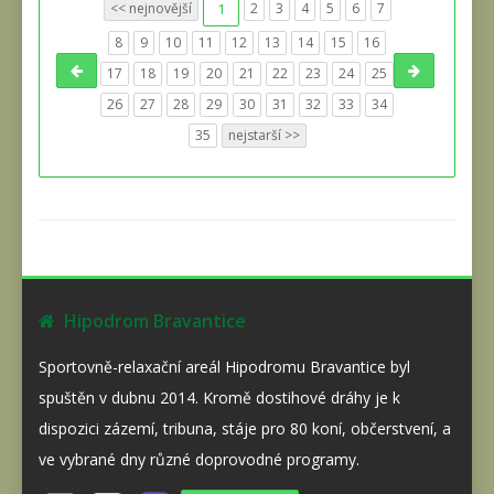
<< nejnovější
1
2
3
4
5
6
7
8
9
10
11
12
13
14
15
16
17
18
19
20
21
22
23
24
25
26
27
28
29
30
31
32
33
34
35
nejstarší >>
Hipodrom Bravantice
Sportovně-relaxační areál Hipodromu Bravantice byl
spuštěn v dubnu 2014. Kromě dostihové dráhy je k
dispozici zázemí, tribuna, stáje pro 80 koní, občerstvení, a
ve vybrané dny různé doprovodné programy.