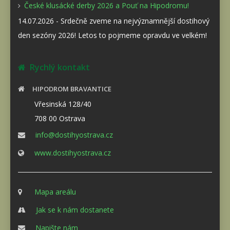
České klusácké derby 2026 a Pouť na Hipodromu!
14.07.2026 - Srdečně zveme na nejvýznamnější dostihový
den sezóny 2026! Letos to pojmeme opravdu ve velkém!
Rychlý kontakt
HIPODROM BRAVANTICE
Vřesinská 128/40
708 00 Ostrava
info@dostihyostrava.cz
www.dostihyostrava.cz
Mapa areálu
Jak se k nám dostanete
Napište nám