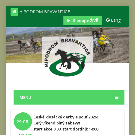
HIPODROM BRAVANTICE
Lang
Sledujte ŽIVĚ
MENU
České klusácké derby a pouť 2026!
29.08.
Celý víkend plný zábavy!
start akce 9:00, start dostihů: 14:00