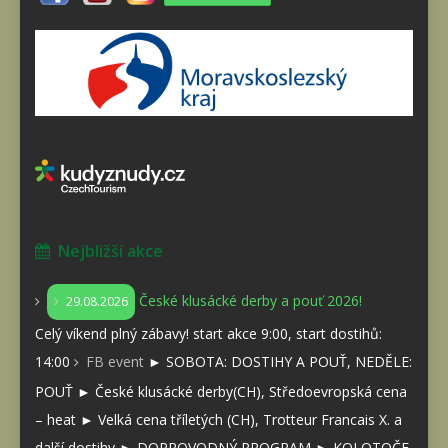
Nejbližší akce
České klusácké derby a pouť 2026!
29.08.2026
Celý víkend plný zábavy! start akce 9:00, start dostihů:
14:00
FB event
► SOBOTA: DOSTIHY A POUŤ, NEDĚLE:
POUŤ ► České klusácké derby(CH), Středoevropská cena
– heat ► Velká cena tříletých (CH), Trotteur Francais X. a
další dostihy ► DOPROVODNÝ PROGRAM ► KOLOTOČE,