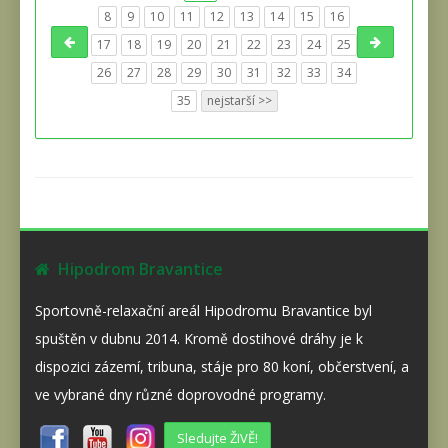
8
9
10
11
12
13
14
15
16
17
18
19
20
21
22
23
24
25
26
27
28
29
30
31
32
33
34
35
nejstarší >>
Hipodrom Bravantice
Sportovně-relaxační areál Hipodromu Bravantice byl
spuštěn v dubnu 2014. Kromě dostihové dráhy je k
dispozici zázemí, tribuna, stáje pro 80 koní, občerstvení, a
ve vybrané dny různé doprovodné programy.
Sledujte ŽIVĚ!