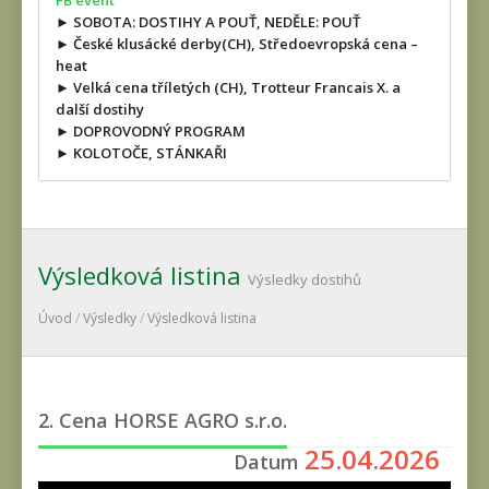
FB event
► SOBOTA: DOSTIHY A POUŤ, NEDĚLE: POUŤ
► České klusácké derby(CH), Středoevropská cena –
heat
► Velká cena tříletých (CH), Trotteur Francais X. a
další dostihy
► DOPROVODNÝ PROGRAM
► KOLOTOČE, STÁNKAŘI
Výsledková listina
Výsledky dostihů
Úvod
/
Výsledky
/
Výsledková listina
2. Cena HORSE AGRO s.r.o.
25.04.2026
Datum