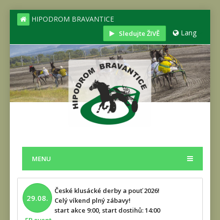
HIPODROM BRAVANTICE
Lang
Sledujte ŽIVĚ
MENU
České klusácké derby a pouť 2026!
29.08.
Celý víkend plný zábavy!
start akce 9:00, start dostihů: 14:00