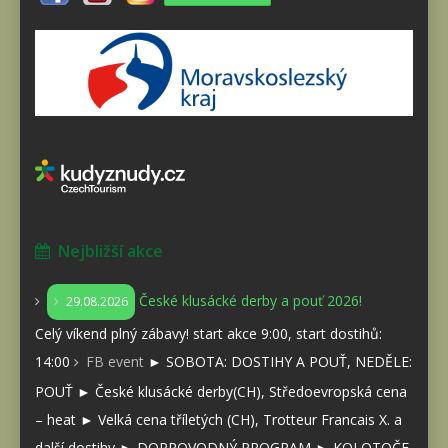
Nejbližší akce
České klusácké derby a pouť 2026!
29.08.2026
Celý víkend plný zábavy! start akce 9:00, start dostihů:
14:00
FB event
► SOBOTA: DOSTIHY A POUŤ, NEDĚLE:
POUŤ ► České klusácké derby(CH), Středoevropská cena
– heat ► Velká cena tříletých (CH), Trotteur Francais X. a
další dostihy ► DOPROVODNÝ PROGRAM ► KOLOTOČE,