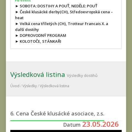
FB event
► SOBOTA: DOSTIHY A POUŤ, NEDĚLE: POUŤ
► České klusácké derby(CH), Středoevropská cena –
heat
► Velká cena tříletých (CH), Trotteur Francais X. a
další dostihy
► DOPROVODNÝ PROGRAM
► KOLOTOČE, STÁNKAŘI
Výsledková listina
Výsledky dostihů
Úvod
/
Výsledky
/
Výsledková listina
6. Cena České klusácké asociace, z.s.
23.05.2026
Datum