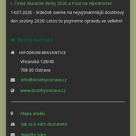
České klusácké derby 2026 a Pouť na Hipodromu!
14.07.2026 - Srdečně zveme na nejvýznamnější dostihový
den sezóny 2026! Letos to pojmeme opravdu ve velkém!
Rychlý kontakt
HIPODROM BRAVANTICE
Vřesinská 128/40
708 00 Ostrava
info@dostihyostrava.cz
www.dostihyostrava.cz
Mapa areálu
Jak se k nám dostanete
Napište nám