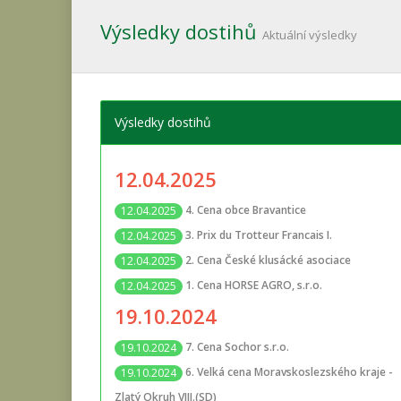
Výsledky dostihů
Aktuální výsledky
Výsledky dostihů
12.04.2025
4. Cena obce Bravantice
12.04.2025
3. Prix du Trotteur Francais I.
12.04.2025
2. Cena České klusácké asociace
12.04.2025
1. Cena HORSE AGRO, s.r.o.
12.04.2025
19.10.2024
7. Cena Sochor s.r.o.
19.10.2024
6. Velká cena Moravskoslezského kraje -
19.10.2024
Zlatý Okruh VIII.(SD)