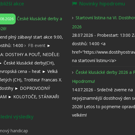
ližší akce
Novinky hipodromu
Startovní listina na VI. Dostih
České klusácké derby a
.08.2026
2026
26!
28.07.2026 - Probestart: 13:00 
kend plný zábavy! start akce 9:00,
dostihů: 14:00 <a
ostihů: 14:00
FB event
►
href="https://www.dostihyostra
: DOSTIHY A POUŤ, NEDĚLE:
na startovní listinu</a>
 České klusácké derby(CH),
evropská cena – heat ► Velká
České klusácké derby 2026 a 
íletých (CH), Trotteur Francais X.
Hipodromu!
í dostihy ► DOPROVODNÝ
14.07.2026 - Srdečně zveme na
AM ► KOLOTOČE, STÁNKAŘI
nejvýznamnější dostihový den 
2026! Letos to pojmeme opravd
velkém!
ední výsledky
pnový handicap