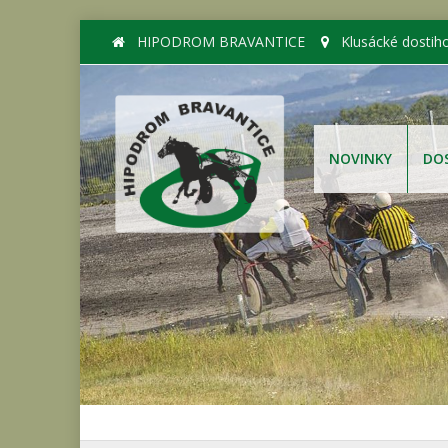
HIPODROM BRAVANTICE
Klusácké dostih
NOVINKY
DO