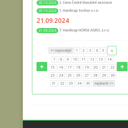
2. Cena České klusácké asociace
05.10.2024
1. Handicap Sochor s.r.o.
05.10.2024
21.09.2024
7. Handicap HORSE AGRO, s.r.o.
21.09.2024
<< nejnovější
1
2
3
4
5
6
7
8
9
10
11
12
13
14
15
16
17
18
19
20
21
22
23
24
25
26
27
28
29
30
31
32
33
34
35
nejstarší >>