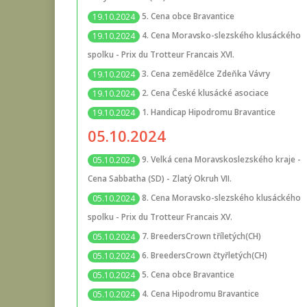
5. Cena obce Bravantice
19.10.2024
4. Cena Moravsko-slezského klusáckého
19.10.2024
spolku - Prix du Trotteur Francais XVI.
3. Cena zemědělce Zdeňka Vávry
19.10.2024
2. Cena České klusácké asociace
19.10.2024
1. Handicap Hipodromu Bravantice
19.10.2024
05.10.2024
9. Velká cena Moravskoslezského kraje -
05.10.2024
Cena Sabbatha (SD) - Zlatý Okruh VII.
8. Cena Moravsko-slezského klusáckého
05.10.2024
spolku - Prix du Trotteur Francais XV.
7. BreedersCrown tříletých(CH)
05.10.2024
6. BreedersCrown čtyřletých(CH)
05.10.2024
5. Cena obce Bravantice
05.10.2024
4. Cena Hipodromu Bravantice
05.10.2024