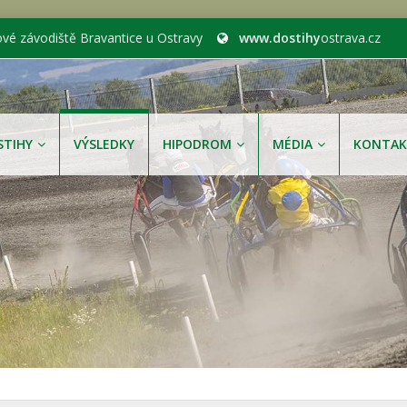
ové závodiště Bravantice u Ostravy
www.dostihy
ostrava.cz
STIHY
VÝSLEDKY
HIPODROM
MÉDIA
KONTAK