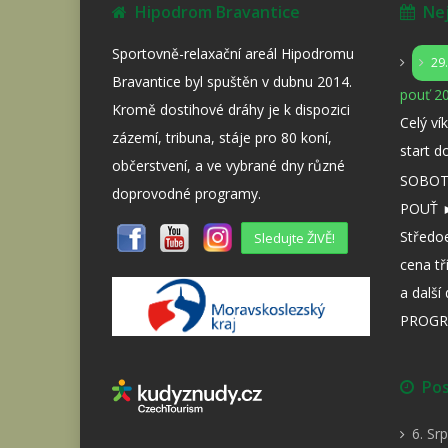
Hipodrom Bravantice
Nejb
Sportovně-relaxační areál Hipodromu
29
Bravantice byl spuštěn v dubnu 2014.
pouť 20
Kromě dostihové dráhy je k dispozici
Celý ví
zázemí, tribuna, stáje pro 80 koní,
start d
občerstvení, a ve vybrané dny různé
SOBOTA
doprovodné programy.
POUŤ ►
Středo
Sledujte ŽIVĚ!
cena tř
a dalš
PROGR
Posl
6. Sr