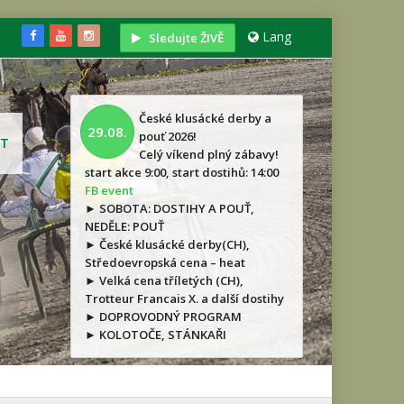
Lang
Sledujte ŽIVĚ
České klusácké derby a
29.08.
pouť 2026!
T
Celý víkend plný zábavy!
start akce 9:00, start dostihů: 14:00
FB event
► SOBOTA: DOSTIHY A POUŤ,
NEDĚLE: POUŤ
► České klusácké derby(CH),
Středoevropská cena – heat
► Velká cena tříletých (CH),
Trotteur Francais X. a další dostihy
► DOPROVODNÝ PROGRAM
► KOLOTOČE, STÁNKAŘI