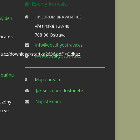
Rychlý kontakt
HIPODROM BRAVANTICE
ový den
Vřesinská 128/40
708 00 Ostrava
Začátek
info@dostihyostrava.cz
va.cz/download/startka2606.pdf">Odkaz
www.dostihyostrava.cz
Pouť na
Mapa areálu
Jak se k nám dostanete
Napište nám
sezóny
u ve