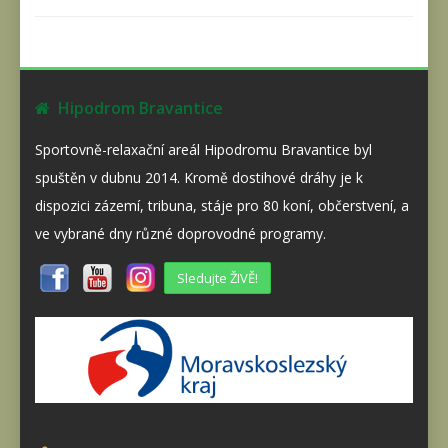
Hipodrom Bravantice
Sportovně-relaxační areál Hipodromu Bravantice byl
spuštěn v dubnu 2014. Kromě dostihové dráhy je k
dispozici zázemí, tribuna, stáje pro 80 koní, občerstvení, a
ve vybrané dny různé doprovodné programy.
Sledujte ŽIVĚ!