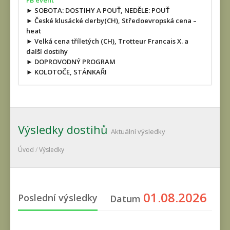
FB event
► SOBOTA: DOSTIHY A POUŤ, NEDĚLE: POUŤ
► České klusácké derby(CH), Středoevropská cena –
heat
► Velká cena tříletých (CH), Trotteur Francais X. a
další dostihy
► DOPROVODNÝ PROGRAM
► KOLOTOČE, STÁNKAŘI
Výsledky dostihů
Aktuální výsledky
Úvod
/
Výsledky
01.08.2026
Poslední výsledky
Datum