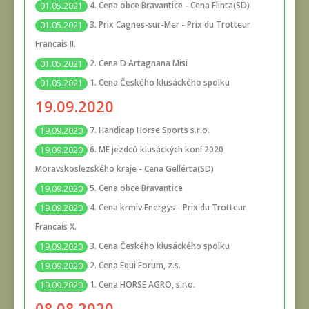
4. Cena obce Bravantice - Cena Flinta(SD)
01.05.2021
3. Prix Cagnes-sur-Mer - Prix du Trotteur
01.05.2021
Francais II.
2. Cena D Artagnana Misi
01.05.2021
1. Cena Českého klusáckého spolku
01.05.2021
19.09.2020
7. Handicap Horse Sports s.r.o.
19.09.2020
6. ME jezdců klusáckých koní 2020
19.09.2020
Moravskoslezského kraje - Cena Gellérta(SD)
5. Cena obce Bravantice
19.09.2020
4. Cena krmiv Energys - Prix du Trotteur
19.09.2020
Francais X.
3. Cena Českého klusáckého spolku
19.09.2020
2. Cena Equi Forum, z.s.
19.09.2020
1. Cena HORSE AGRO, s.r.o.
19.09.2020
08.08.2020