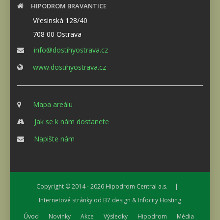
HIPODROM BRAVANTICE
Vřesinská 128/40
708 00 Ostrava
info@dostihyostrava.cz
www.dostihyostrava.cz
Mapa areálu
Jak se k nám dostanete
Napište nám
Copyright © 2014 - 2026
Hipodrom Central a.s.
|
Internetové stránky od
B7 design
&
Infocity Hosting
Úvod
Novinky
Akce
Výsledky
Hipodrom
Média