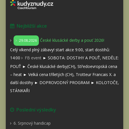
Nejbližší akce
České klusácké derby a pouť 2026!
29.08.2026
Celý víkend plný zábavy! start akce 9:00, start dostihů:
14:00
FB event
► SOBOTA: DOSTIHY A POUŤ, NEDĚLE:
POUŤ ► České klusácké derby(CH), Středoevropská cena
– heat ► Velká cena tříletých (CH), Trotteur Francais X. a
další dostihy ► DOPROVODNÝ PROGRAM ► KOLOTOČE,
STÁNKAŘI
Poslední výsledky
6. Srpnový handicap