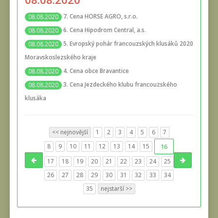
7. Cena HORSE AGRO, s.r.o.
08.08.2020
6. Cena Hipodrom Central, a.s.
08.08.2020
5. Evropský pohár francouzských klusáků 2020
08.08.2020
Moravskoslezského kraje
4. Cena obce Bravantice
08.08.2020
3. Cena Jezdeckého klubu francouzského
08.08.2020
klusáka
<< nejnovější
1
2
3
4
5
6
7
8
9
10
11
12
13
14
15
16
17
18
19
20
21
22
23
24
25
26
27
28
29
30
31
32
33
34
35
nejstarší >>