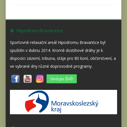
Hipodrom Bravantice
Sportovně-relaxační areál Hipodromu Bravantice byl
spuštěn v dubnu 2014. Kromě dostihové dráhy je k
dispozici zázemí, tribuna, stáje pro 80 koní, občerstvení, a
ve vybrané dny různé doprovodné programy.
Sledujte ŽIVĚ!