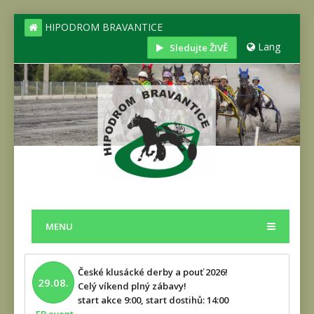
HIPODROM BRAVANTICE
Lang
Sledujte ŽIVĚ
MENU
České klusácké derby a pouť 2026!
29.08.
Celý víkend plný zábavy!
start akce 9:00, start dostihů: 14:00