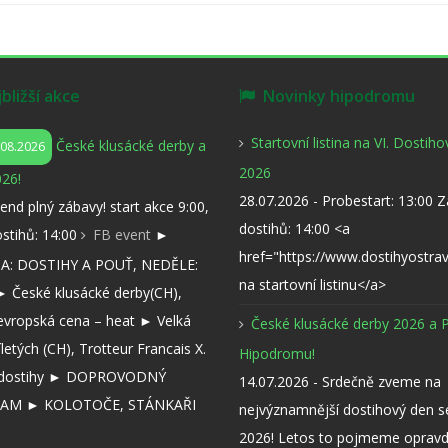
ližší akce
Novinky hipodromu
Startovní listina na VI. Dostih
České klusácké derby a
.08.2026
2026
26!
28.07.2026 - Probestart: 13:00 
kend plný zábavy! start akce 9:00,
dostihů: 14:00 <a
ostihů: 14:00
FB event
►
href="https://www.dostihyostra
: DOSTIHY A POUŤ, NEDĚLE:
na startovní listinu</a>
 České klusácké derby(CH),
evropská cena – heat ► Velká
České klusácké derby 2026 a 
íletých (CH), Trotteur Francais X.
Hipodromu!
í dostihy ► DOPROVODNÝ
14.07.2026 - Srdečně zveme na
AM ► KOLOTOČE, STÁNKAŘI
nejvýznamnější dostihový den 
2026! Letos to pojmeme opravd