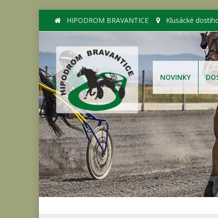
HIPODROM BRAVANTICE
Klusácké dostih
NOVINKY
DO