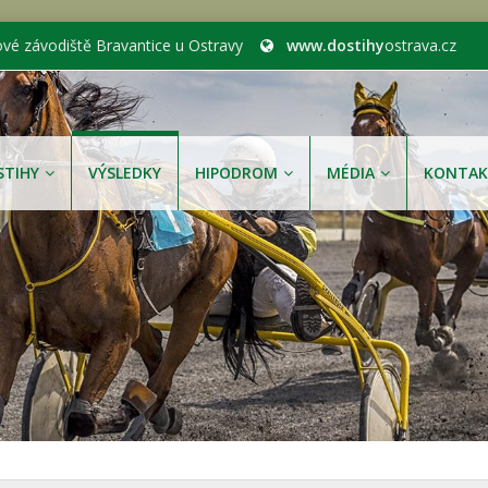
ové závodiště Bravantice u Ostravy
www.dostihy
ostrava.cz
STIHY
VÝSLEDKY
HIPODROM
MÉDIA
KONTAK