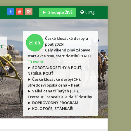
Lang
Sledujte ŽIVĚ
České klusácké derby a
29.08.
pouť 2026!
T
Celý víkend plný zábavy!
start akce 9:00, start dostihů: 14:00
FB event
► SOBOTA: DOSTIHY A POUŤ,
NEDĚLE: POUŤ
► České klusácké derby(CH),
Středoevropská cena – heat
► Velká cena tříletých (CH),
Trotteur Francais X. a další dostihy
► DOPROVODNÝ PROGRAM
► KOLOTOČE, STÁNKAŘI