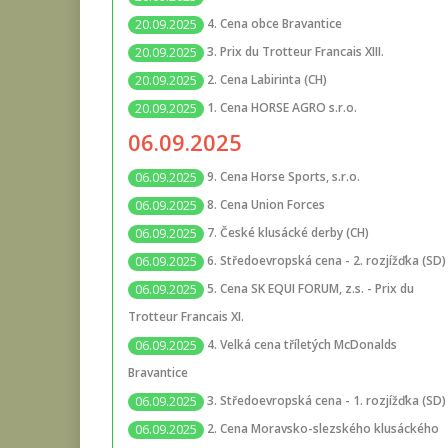
4. Cena obce Bravantice
20.09.2025
3. Prix du Trotteur Francais XIII.
20.09.2025
2. Cena Labirinta (CH)
20.09.2025
1. Cena HORSE AGRO s.r.o.
20.09.2025
06.09.2025
9. Cena Horse Sports, s.r.o.
06.09.2025
8. Cena Union Forces
06.09.2025
7. České klusácké derby (CH)
06.09.2025
6. Středoevropská cena - 2. rozjížďka (SD)
06.09.2025
5. Cena SK EQUI FORUM, z.s. - Prix du
06.09.2025
Trotteur Francais XI.
4. Velká cena tříletých McDonalds
06.09.2025
Bravantice
3. Středoevropská cena - 1. rozjížďka (SD)
06.09.2025
2. Cena Moravsko-slezského klusáckého
06.09.2025