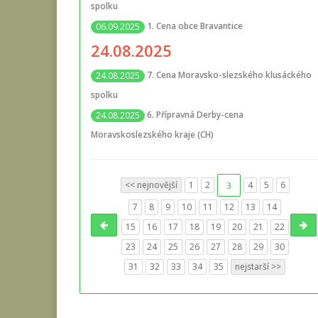
spolku
1. Cena obce Bravantice
06.09.2025
24.08.2025
7. Cena Moravsko-slezského klusáckého
24.08.2025
spolku
6. Přípravná Derby-cena
24.08.2025
Moravskoslezského kraje (CH)
<< nejnovější
1
2
3
4
5
6
7
8
9
10
11
12
13
14
15
16
17
18
19
20
21
22
23
24
25
26
27
28
29
30
31
32
33
34
35
nejstarší >>