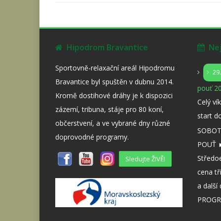
Hipodrom Bravantice
Nejb
Sportovně-relaxační areál Hipodromu
29
Bravantice byl spuštěn v dubnu 2014.
pouť 20
Kromě dostihové dráhy je k dispozici
Celý ví
zázemí, tribuna, stáje pro 80 koní,
start d
občerstvení, a ve vybrané dny různé
SOBOTA
doprovodné programy.
POUŤ ►
Středo
Sledujte ŽIVĚ!
cena tř
a dalš
PROGR