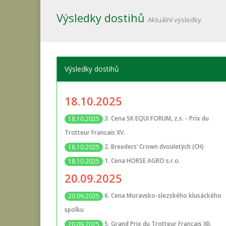
Výsledky dostihů
Aktuální výsledky
Výsledky dostihů
18.10.2025
3. Cena SK EQUI FORUM, z.s. - Prix du
18.10.2025
Trotteur Francais XV.
2. Breeders‘ Crown dvouletých (CH)
18.10.2025
1. Cena HORSE AGRO s.r.o.
18.10.2025
20.09.2025
6. Cena Moravsko-slezského klusáckého
20.09.2025
spolku
5. Grand Prix du Trotteur Francais XII.
20.09.2025